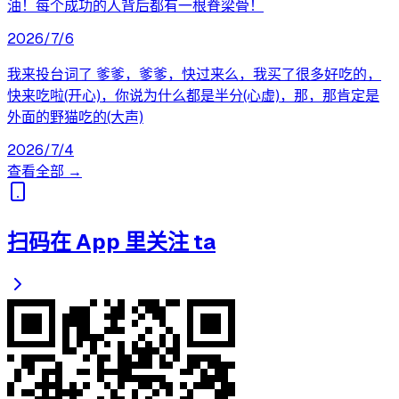
油！每个成功的人背后都有一根脊梁骨！
2026/7/6
我来投台词了 爹爹，爹爹，快过来么，我买了很多好吃的，
快来吃啦(开心)，你说为什么都是半分(心虚)，那，那肯定是
外面的野猫吃的(大声)
2026/7/4
查看全部 →
扫码在 App 里关注 ta