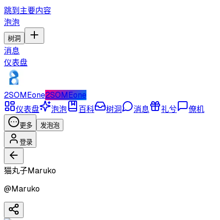
跳到主要内容
泡泡
树洞
消息
仪表盘
2SOMEone
2SOMEone
仪表盘
泡泡
百科
树洞
消息
礼兮
僚机
更多
发泡泡
登录
猫丸子Maruko
@
Maruko