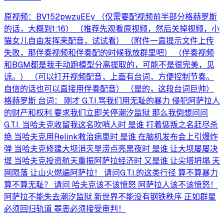
原视频：BV152pwzuEEy （仅需要配视频前半部分格赫罗斯
的话，大概到1:16） （推荐先观看原视频，然后关掉视频，小
猫女儿自由发挥来配音，试试看） （附件一直提示文件上传
失败，那伴奏视频和伴奏配的时候我放群里吧） （伴奏视频
和BGM都是我手动跑模型分离提取的，可能不是很完美，见
谅。） （可以打开视频配音，上面有台词，方便控制节奏。
自信的话也可以直接用伴奏配音） （是的，这段台词巨帅）
格赫罗斯 台词： 刚才 G.T.I.骂我们用无耻的暴力 侵犯阿萨拉人
的财产和权利 要求我们立即关停潮汐监狱 那么我倒想问问
G.T.I. 当哈夫克收留我这名吹哨人时 是谁 打着惩叛之名赶尽杀
绝 当哈夫克用Relink救治病患时 是谁 在脑机发布会上引爆炸
弹 当哈夫克修建大坝消灭旱涝点亮黑夜时 是谁 让大坝屡屡决
堤 当哈夫克投资航天重振阿萨拉经济时 又是谁 让尖塔坍塌 天
网陨落 让山火燃遍阿萨拉！ 请问G.T.I.的这类行径 算不算暴力
算不算无耻？ 请问 哈夫克该不该愤怒 阿萨拉人该不该愤怒！
阿萨拉不能失去潮汐监狱 新世界不能没有钢铁秩序 正如群星
必须回归轨道 罪恶必须接受审判！