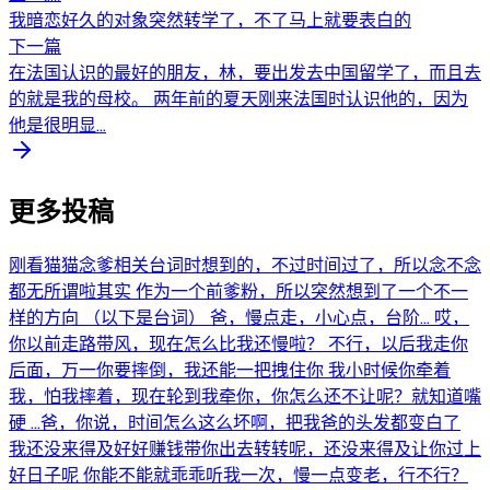
我暗恋好久的对象突然转学了，不了马上就要表白的
下一篇
在法国认识的最好的朋友，林，要出发去中国留学了，而且去
的就是我的母校。 两年前的夏天刚来法国时认识他的，因为
他是很明显...
更多投稿
刚看猫猫念爹相关台词时想到的，不过时间过了，所以念不念
都无所谓啦其实 作为一个前爹粉，所以突然想到了一个不一
样的方向 （以下是台词） 爸，慢点走，小心点，台阶... 哎，
你以前走路带风，现在怎么比我还慢啦？ 不行，以后我走你
后面，万一你要摔倒，我还能一把拽住你 我小时候你牵着
我，怕我摔着，现在轮到我牵你，你怎么还不让呢？就知道嘴
硬 ...爸，你说，时间怎么这么坏啊，把我爸的头发都变白了
我还没来得及好好赚钱带你出去转转呢，还没来得及让你过上
好日子呢 你能不能就乖乖听我一次，慢一点变老，行不行？