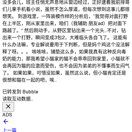
没多会儿，班主任悄无声息地从窗边经过，正好逮着我前排哥
们儿拿手机看小说，虽然不怎么厚道，但每次想到这事儿都很
想笑。 到游戏里，一阵装模作样的分析后，”我觉得对面打野
在上半区，刚从家里出来，咱们（我辅助 朋友ad）把对面下
路越了。“ 然后刚动手，从野区里钻出来一个光头...不对，钻
出来一个打野，瞬间变成3包2，大难临头各自飞了。 这能有
什么办法嘛，专业解说要用于下判断，但是妈个鸡这个没法解
释了呀。。。 咳咳咳，铺垫这么多，如果我真有这种反向毒
奶的能力，那我希望小猫家的猫不会乖乖回到家里，小猫就不
会再因为猫的应激而受伤，也不会因为弟弟的不懂事而生闷气
了。 如果如果，可惜没如果，虽然这么说，但小猫肯定还是
很想和猫在一起的吧，唉...
已转发到 Bubble
读取互动数据…
ADS
上一篇