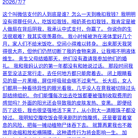
2026/7/7
这个叫微信支付的人到底是谁？怎么一天到晚扣我钱？我明明
没有得罪任何人，吃饭扣我钱，喝奶茶也扣我钱，我肯定是被
人做局在背后阴我，我承认中式支付，你赢了。 你说你的生
活很艰难？我其实很羡慕你。 我小时候被泡在液体里好几个
月，家人们不给米饭吃，空间小得难以转身。 出来那天我哭
得很大声，但他们仍然切断了我的食物来源，让我喝不明液体
维生。 亲生父母结婚那天，他们没有邀请我参加他们的婚
礼。 我和我妈认识的第一年都没有和她说过话。 那段时间我
甚至没法正常行走，去任何地方都只能爬着去。 闭上眼睛看
见的是一片黑暗，屏住呼吸就会喘不过来气。 长大后，女人
们都用一种看待异性的眼光看我，几乎没人在意我被切除过头
部结缔组织。 你们能懂每次出去吃饭都要被强制收取费用的
感觉吗？外面的阳光还会导致我的皮肤发热、变黑。 即便经
历了这些，我也很坚强地活下来了，从小到大一滴眼珠子都没
掉过。 我明知空腹吃饭会带来剧烈的饱腹感，还是要冒着窒
息的风险，把每一摊动植物尸体吞下去。 就算再累我也不敢
放弃收缩和放松横隔膜，这种遗传行为将会影响一生。 加