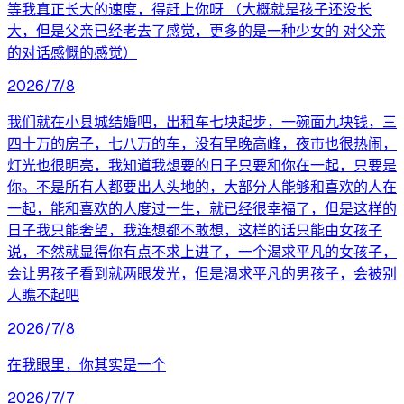
等我真正长大的速度，得赶上你呀 （大概就是孩子还没长
大，但是父亲已经老去了感觉，更多的是一种少女的 对父亲
的对话感慨的感觉）
2026/7/8
我们就在小县城结婚吧，出租车七块起步，一碗面九块钱，三
四十万的房子，七八万的车，没有早晚高峰，夜市也很热闹，
灯光也很明亮，我知道我想要的日子只要和你在一起，只要是
你。不是所有人都要出人头地的，大部分人能够和喜欢的人在
一起，能和喜欢的人度过一生，就已经很幸福了，但是这样的
日子我只能奢望，我连想都不敢想，这样的话只能由女孩子
说，不然就显得你有点不求上进了，一个渴求平凡的女孩子，
会让男孩子看到就两眼发光，但是渴求平凡的男孩子，会被别
人瞧不起吧
2026/7/8
在我眼里，你其实是一个
2026/7/7