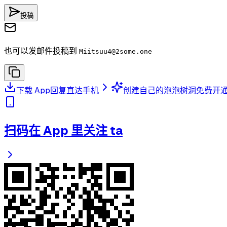
投稿
也可以发邮件投稿到
Miitsuu4
@2some.one
下载 App
回复直达手机
创建自己的泡泡树洞
免费开
扫码在 App 里关注 ta