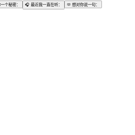
你一个秘密：
🎧
最近我一直在听：
🫶
想对你说一句：