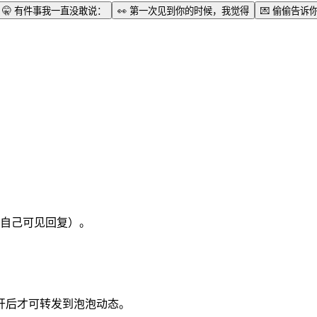
🤫
有件事我一直没敢说：
👀
第一次见到你的时候，我觉得
💌
偷偷告诉
自己可见回复）。
开后才可转发到泡泡动态。