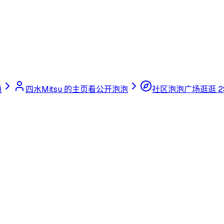
通
四水Mitsu 的主页
看公开泡泡
社区泡泡广场
逛逛 2