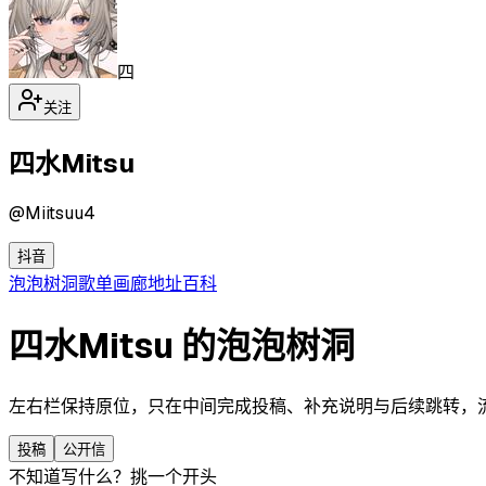
四
关注
四水Mitsu
@
Miitsuu4
抖音
泡泡
树洞
歌单
画廊
地址
百科
四水Mitsu 的泡泡树洞
左右栏保持原位，只在中间完成投稿、补充说明与后续跳转，流程更
投稿
公开信
不知道写什么？挑一个开头