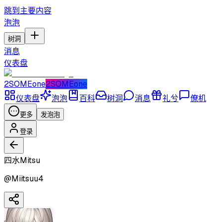
跳到主要内容
泡泡
树洞
消息
仪表盘
2SOMEone
2SOMEone
仪表盘
泡泡
百科
树洞
消息
礼兮
僚机
更多
发泡泡
登录
四水Mitsu
@
Miitsuu4