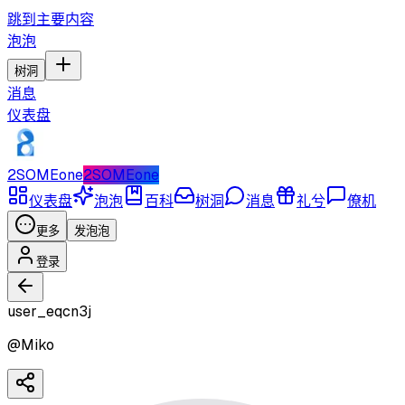
跳到主要内容
泡泡
树洞
消息
仪表盘
2SOMEone
2SOMEone
仪表盘
泡泡
百科
树洞
消息
礼兮
僚机
更多
发泡泡
登录
user_eqcn3j
@
Miko