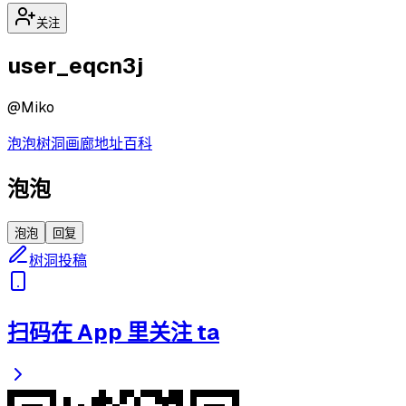
关注
user_eqcn3j
@
Miko
泡泡
树洞
画廊
地址
百科
泡泡
泡泡
回复
树洞投稿
扫码在 App 里关注 ta