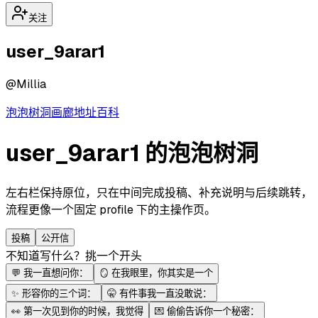
关注
user_9arar1
@
Millia
泡泡
树洞
画廊
地址
百科
user_9arar1 的泡泡树洞
左右栏保持原位，只在中间完成投稿、补充说明与后续跳转，
流程更像一个固定 profile 下的主操作页。
投稿
公开信
不知道写什么？挑一个开头
💬
我一直想问你：
🪞
在我眼里，你其实是一个
✨
形容你的三个词：
🤫
有件事我一直没敢说：
👀
第一次见到你的时候，我觉得
💌
偷偷告诉你一个秘密：