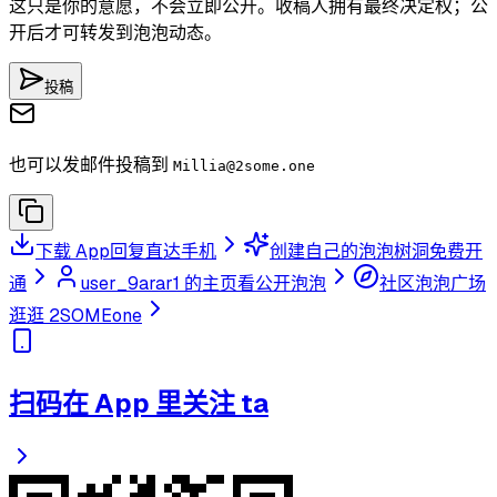
这只是你的意愿，不会立即公开。收稿人拥有最终决定权；公
开后才可转发到泡泡动态。
投稿
也可以发邮件投稿到
Millia
@2some.one
下载 App
回复直达手机
创建自己的泡泡树洞
免费开
通
user_9arar1 的主页
看公开泡泡
社区泡泡广场
逛逛 2SOMEone
扫码在 App 里关注 ta