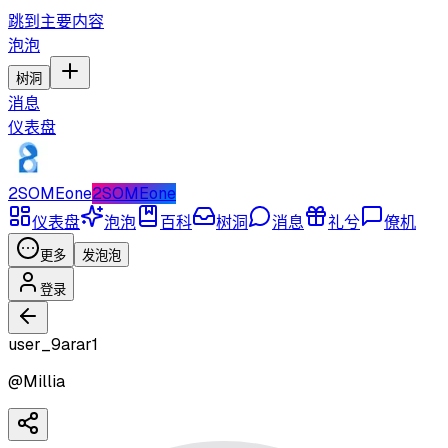
跳到主要内容
泡泡
树洞
消息
仪表盘
2SOMEone
2SOMEone
仪表盘
泡泡
百科
树洞
消息
礼兮
僚机
更多
发泡泡
登录
user_9arar1
@
Millia