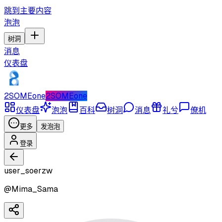
跳到主要内容
泡泡
树洞
消息
仪表盘
2SOMEone
2SOMEone
仪表盘
泡泡
百科
树洞
消息
礼兮
僚机
更多
发泡泡
登录
user_soerzw
@
Mima_Sama