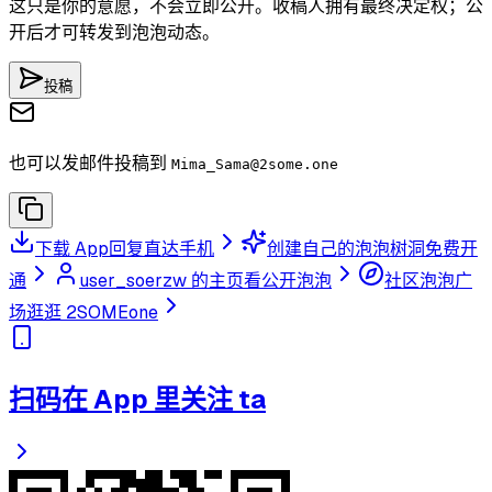
这只是你的意愿，不会立即公开。收稿人拥有最终决定权；公
开后才可转发到泡泡动态。
投稿
也可以发邮件投稿到
Mima_Sama
@2some.one
下载 App
回复直达手机
创建自己的泡泡树洞
免费开
通
user_soerzw 的主页
看公开泡泡
社区泡泡广
场
逛逛 2SOMEone
扫码在 App 里关注 ta