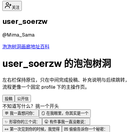
关注
user_soerzw
@
Mima_Sama
泡泡
树洞
画廊
地址
百科
user_soerzw 的泡泡树洞
左右栏保持原位，只在中间完成投稿、补充说明与后续跳转，
流程更像一个固定 profile 下的主操作页。
投稿
公开信
不知道写什么？挑一个开头
💬
我一直想问你：
🪞
在我眼里，你其实是一个
✨
形容你的三个词：
🤫
有件事我一直没敢说：
👀
第一次见到你的时候，我觉得
💌
偷偷告诉你一个秘密：