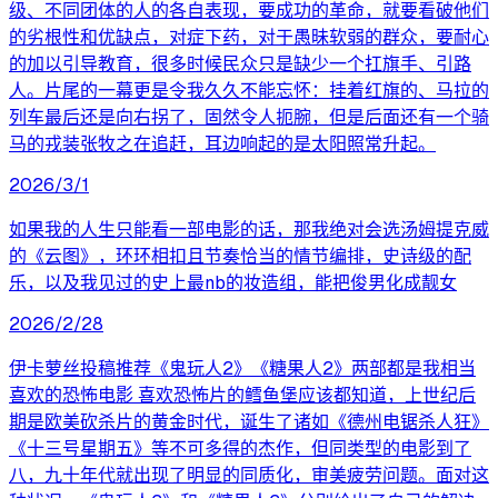
级、不同团体的人的各自表现，要成功的革命，就要看破他们
的劣根性和优缺点，对症下药，对于愚昧软弱的群众，要耐心
的加以引导教育，很多时候民众只是缺少一个扛旗手、引路
人。片尾的一幕更是令我久久不能忘怀：挂着红旗的、马拉的
列车最后还是向右拐了，固然令人扼腕，但是后面还有一个骑
马的戎装张牧之在追赶，耳边响起的是太阳照常升起。
2026/3/1
如果我的人生只能看一部电影的话，那我绝对会选汤姆提克威
的《云图》，环环相扣且节奏恰当的情节编排，史诗级的配
乐，以及我见过的史上最nb的妆造组，能把俊男化成靓女
2026/2/28
伊卡萝丝投稿推荐《鬼玩人2》《糖果人2》两部都是我相当
喜欢的恐怖电影 喜欢恐怖片的鳕鱼堡应该都知道，上世纪后
期是欧美砍杀片的黄金时代，诞生了诸如《德州电锯杀人狂》
《十三号星期五》等不可多得的杰作，但同类型的电影到了
八，九十年代就出现了明显的同质化，审美疲劳问题。面对这