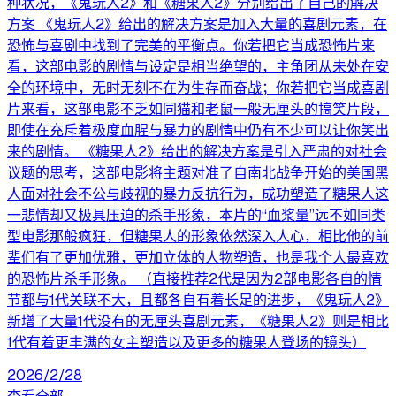
种状况，《鬼玩人2》和《糖果人2》分别给出了自己的解决
方案 《鬼玩人2》给出的解决方案是加入大量的喜剧元素，在
恐怖与喜剧中找到了完美的平衡点。你若把它当成恐怖片来
看，这部电影的剧情与设定是相当绝望的，主角团从未处在安
全的环境中，无时无刻不在为生存而奋战；你若把它当成喜剧
片来看，这部电影不乏如同猫和老鼠一般无厘头的搞笑片段，
即使在充斥着极度血腥与暴力的剧情中仍有不少可以让你笑出
来的剧情。 《糖果人2》给出的解决方案是引入严肃的对社会
议题的思考，这部电影将主题对准了自南北战争开始的美国黑
人面对社会不公与歧视的暴力反抗行为，成功塑造了糖果人这
一悲情却又极具压迫的杀手形象，本片的“血浆量”远不如同类
型电影那般疯狂，但糖果人的形象依然深入人心，相比他的前
辈们有了更加优雅，更加立体的人物塑造，也是我个人最喜欢
的恐怖片杀手形象。 （直接推荐2代是因为2部电影各自的情
节都与1代关联不大，且都各自有着长足的进步，《鬼玩人2》
新增了大量1代没有的无厘头喜剧元素，《糖果人2》则是相比
1代有着更丰满的女主塑造以及更多的糖果人登场的镜头）
2026/2/28