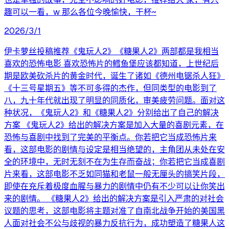
趣可以一看，w 那么各位今晚愉快，干杯~
2026/3/1
伊卡萝丝投稿推荐《鬼玩人2》《糖果人2》两部都是我相当
喜欢的恐怖电影 喜欢恐怖片的鳕鱼堡应该都知道，上世纪后
期是欧美砍杀片的黄金时代，诞生了诸如《德州电锯杀人狂》
《十三号星期五》等不可多得的杰作，但同类型的电影到了
八，九十年代就出现了明显的同质化，审美疲劳问题。面对这
种状况，《鬼玩人2》和《糖果人2》分别给出了自己的解决
方案 《鬼玩人2》给出的解决方案是加入大量的喜剧元素，在
恐怖与喜剧中找到了完美的平衡点。你若把它当成恐怖片来
看，这部电影的剧情与设定是相当绝望的，主角团从未处在安
全的环境中，无时无刻不在为生存而奋战；你若把它当成喜剧
片来看，这部电影不乏如同猫和老鼠一般无厘头的搞笑片段，
即使在充斥着极度血腥与暴力的剧情中仍有不少可以让你笑出
来的剧情。 《糖果人2》给出的解决方案是引入严肃的对社会
议题的思考，这部电影将主题对准了自南北战争开始的美国黑
人面对社会不公与歧视的暴力反抗行为，成功塑造了糖果人这