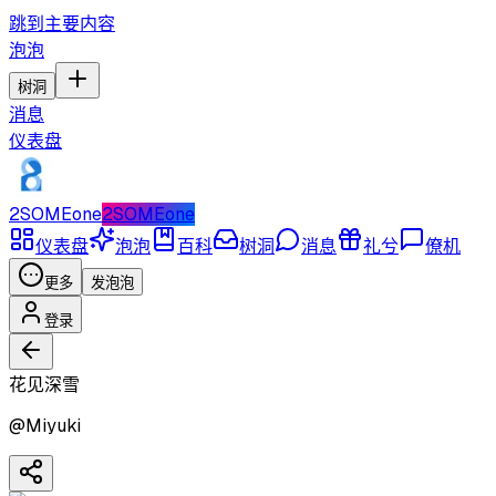
跳到主要内容
泡泡
树洞
消息
仪表盘
2SOMEone
2SOMEone
仪表盘
泡泡
百科
树洞
消息
礼兮
僚机
更多
发泡泡
登录
花见深雪
@
Miyuki