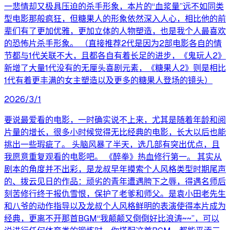
一悲情却又极具压迫的杀手形象，本片的“血浆量”远不如同类
型电影那般疯狂，但糖果人的形象依然深入人心，相比他的前
辈们有了更加优雅，更加立体的人物塑造，也是我个人最喜欢
的恐怖片杀手形象。 （直接推荐2代是因为2部电影各自的情
节都与1代关联不大，且都各自有着长足的进步，《鬼玩人2》
新增了大量1代没有的无厘头喜剧元素，《糖果人2》则是相比
1代有着更丰满的女主塑造以及更多的糖果人登场的镜头）
2026/3/1
要说最爱看的电影，一时确实说不上来，尤其是随着年龄和阅
片量的增长，很多小时候觉得无比经典的电影，长大以后也能
挑出一些瑕疵了。 头脑风暴了半天，选几部有突出优点，且
我愿意重复观看的电影吧。 《醉拳》热血修行第一。 其实从
剧本的角度并不出彩，是龙叔早年摸索个人风格类型时期尾声
的、拨云见日的作品：顽劣的青年遭遇胯下之辱，得遇名师后
刻苦修行终于报仇雪恨，保护了老爹和师父。是袁小田老先生
和八爷的动作指导以及龙叔个人风格鲜明的表演使得本片成为
经典，更离不开那首BGM“我颠颠又倒倒好比浪涛~~”，可以