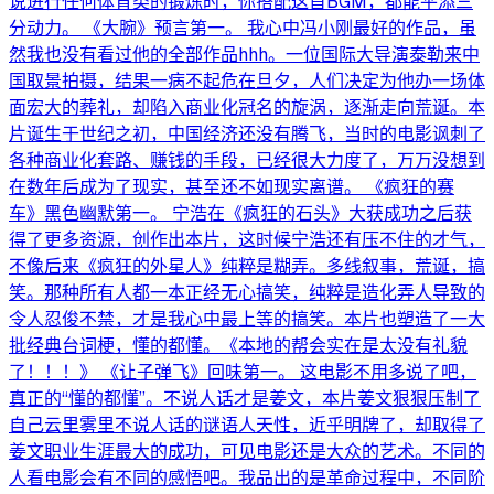
说进行任何体育类的锻炼时，你搭配这首BGM，都能平添三
分动力。 《大腕》预言第一。 我心中冯小刚最好的作品，虽
然我也没有看过他的全部作品hhh。一位国际大导演泰勒来中
国取景拍摄，结果一病不起危在旦夕，人们决定为他办一场体
面宏大的葬礼，却陷入商业化冠名的旋涡，逐渐走向荒诞。本
片诞生于世纪之初，中国经济还没有腾飞，当时的电影讽刺了
各种商业化套路、赚钱的手段，已经很大力度了，万万没想到
在数年后成为了现实，甚至还不如现实离谱。 《疯狂的赛
车》黑色幽默第一。 宁浩在《疯狂的石头》大获成功之后获
得了更多资源，创作出本片，这时候宁浩还有压不住的才气，
不像后来《疯狂的外星人》纯粹是糊弄。多线叙事，荒诞，搞
笑。那种所有人都一本正经无心搞笑，纯粹是造化弄人导致的
令人忍俊不禁，才是我心中最上等的搞笑。本片也塑造了一大
批经典台词梗，懂的都懂。《本地的帮会实在是太没有礼貌
了！！！》 《让子弹飞》回味第一。 这电影不用多说了吧，
真正的“懂的都懂”。不说人话才是姜文，本片姜文狠狠压制了
自己云里雾里不说人话的谜语人天性，近乎明牌了，却取得了
姜文职业生涯最大的成功，可见电影还是大众的艺术。不同的
人看电影会有不同的感悟吧。我品出的是革命过程中，不同阶