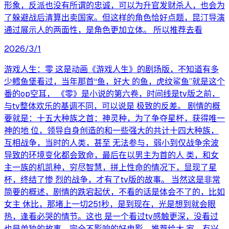
形象，反派也没有所谓的忠诚，可以为升官发财杀人，也会为
了躲避战后清算出卖国家。但这样的角色恰好点题，昆汀导演
通过展示人的两面性，是角色更加立体。 所以推荐去看
2026/3/1
游戏人生：零 这是动画《游戏人生》的剧场版，不知道有多
少鳕鱼堡看过，当年那首“鱼，好大 的鱼，虎纹鲨鱼”就是这个
番的op空耳， 《零》是小说的第六卷，时间线是tv版之前，
与tv整体欢乐的基调不同，可以说是 极致的反差。 剧情的概
要就是：十五大种族之首：神灵种，为了争夺星杯，获得唯一
神的地 位，领导自身创造的和一些强大的共计十四大种族，
互相战争，当时的人类，甚至 无法参与，弱小到仅战争余波
导致的环境变化都会致命，最后在以男主为首的人 类，和女
主一族的机凯种，穷尽智慧，拼上性命的情况下，显现了星
杯，终结了惨 烈的战争，才有了tv版的故事。 当然这是非常
简要的概述，剧情的跌宕起伏，不看的话是体会不了的，比如
女主 休比，那堵上一切251秒，是到现在，光是想到就会眼
热，逢看必哭的情节。这也 是一个看过tv感触更深，没看过
也是单独的故事，完全不影响的好电影，推荐给大 家，有兴