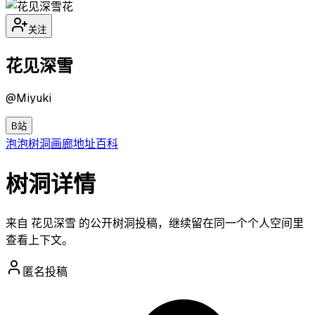
花
关注
花见深雪
@
Miyuki
B站
泡泡
树洞
画廊
地址
百科
树洞详情
来自 花见深雪 的公开树洞投稿，继续留在同一个个人空间里
查看上下文。
匿名投稿