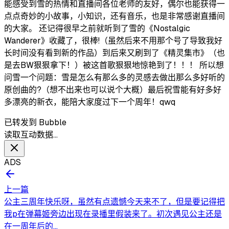
能感受到雪的热情和直播间各位老师的友好，偶尔也能获得一
点点奇妙的小故事，小知识，还有音乐，也是非常感谢直播间
的大家。 还记得很早之前就听到了雪的《Nostalgic
Wanderer》收藏了，很棒!（虽然后来不用那个号了导致我好
长时间没有看到新的作品）到后来又刷到了《精灵集市》（也
是去BW狠狠拿下！）被这首歌狠狠地惊艳到了！！！ 所以想
问雪一个问题：雪是怎么有那么多的灵感去做出那么多好听的
原创曲的?（想不出来也可以说个大概）最后祝雪能有好多好
多漂亮的新衣，能陪大家度过下一个周年！qwq
已转发到 Bubble
读取互动数据…
ADS
上一篇
公主三周年快乐呀，虽然有点遗憾今天来不了，但是要记得把
我p在弹幕姬旁边出现在录播里假装来了。初次遇见公主还是
在一周年后的...