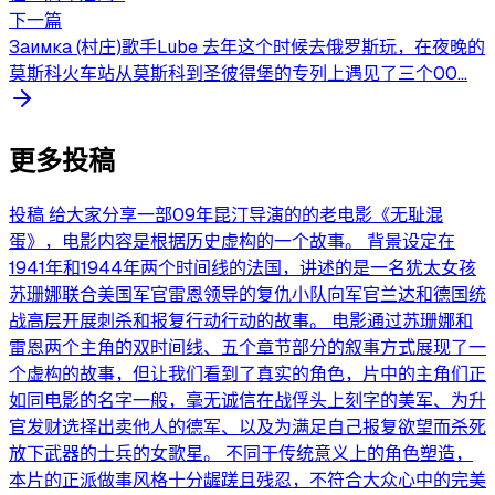
下一篇
Заимка (村庄)歌手Lube 去年这个时候去俄罗斯玩，在夜晚的
莫斯科火车站从莫斯科到圣彼得堡的专列上遇见了三个00...
更多投稿
投稿 给大家分享一部09年昆汀导演的的老电影《无耻混
蛋》，电影内容是根据历史虚构的一个故事。 背景设定在
1941年和1944年两个时间线的法国，讲述的是一名犹太女孩
苏珊娜联合美国军官雷恩领导的复仇小队向军官兰达和德国统
战高层开展刺杀和报复行动行动的故事。 电影通过苏珊娜和
雷恩两个主角的双时间线、五个章节部分的叙事方式展现了一
个虚构的故事，但让我们看到了真实的角色，片中的主角们正
如同电影的名字一般，毫无诚信在战俘头上刻字的美军、为升
官发财选择出卖他人的德军、以及为满足自己报复欲望而杀死
放下武器的士兵的女歌星。 不同于传统意义上的角色塑造，
本片的正派做事风格十分龌蹉且残忍，不符合大众心中的完美