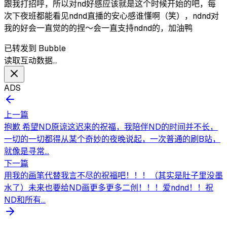
跟我打招呼，所以对nd好感应该就是这个时候开始的吧，每
次下夜班都能看见ndnd直播的安心感谁懂啊（笑），ndnd对
我的好会一直觉的的捏～会一直支持ndnd的，加油鸭
已转发到 Bubble
读取互动数据…
ADS
上一篇
抱歉 希望ND原谅这迟来的祝福，我陪伴ND的时间并不长，
一切的一切都得从某个奇妙的夜晚说起，一次普通的刷B站，
就像是寻常...
下一篇
用我的画笔代替我言不尽的祝福吧！！！（其实是肚子里没墨
水了）未来也要给ND画更多更多二创！！！爱ndnd！！祝
ND和所有...