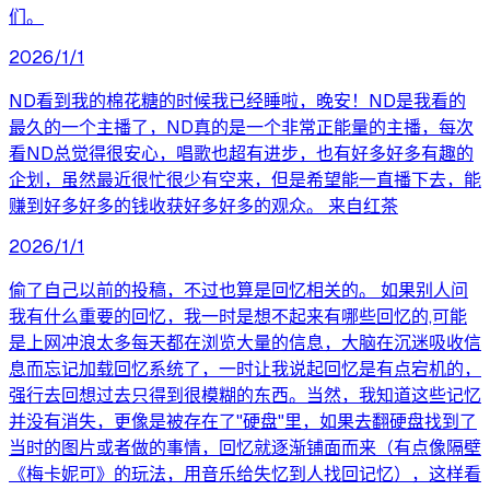
们。
2026/1/1
ND看到我的棉花糖的时候我已经睡啦，晚安！ND是我看的
最久的一个主播了，ND真的是一个非常正能量的主播，每次
看ND总觉得很安心，唱歌也超有进步，也有好多好多有趣的
企划，虽然最近很忙很少有空来，但是希望能一直播下去，能
赚到好多好多的钱收获好多好多的观众。 来自红茶
2026/1/1
偷了自己以前的投稿，不过也算是回忆相关的。 如果别人问
我有什么重要的回忆，我一时是想不起来有哪些回忆的,可能
是上网冲浪太多每天都在浏览大量的信息，大脑在沉迷吸收信
息而忘记加载回忆系统了，一时让我说起回忆是有点宕机的，
强行去回想过去只得到很模糊的东西。当然，我知道这些记忆
并没有消失，更像是被存在了"硬盘"里，如果去翻硬盘找到了
当时的图片或者做的事情，回忆就逐渐铺面而来（有点像隔壁
《梅卡妮可》的玩法，用音乐给失忆到人找回记忆），这样看