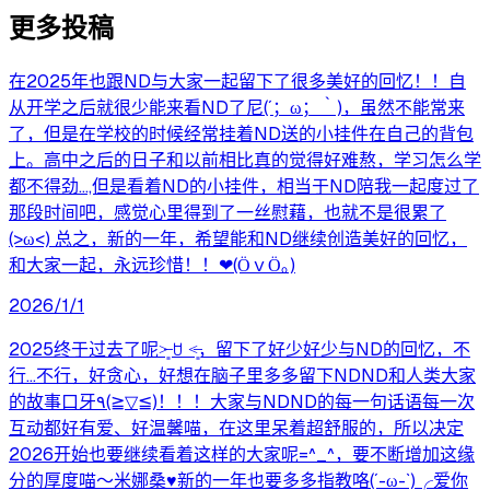
更多投稿
在2025年也跟ND与大家一起留下了很多美好的回忆！！自
从开学之后就很少能来看ND了尼(´；ω；｀)，虽然不能常来
了，但是在学校的时候经常挂着ND送的小挂件在自己的背包
上。高中之后的日子和以前相比真的觉得好难熬，学习怎么学
都不得劲…,但是看着ND的小挂件，相当于ND陪我一起度过了
那段时间吧，感觉心里得到了一丝慰藉，也就不是很累了
(>ω<) 总之，新的一年，希望能和ND继续创造美好的回忆，
和大家一起，永远珍惜！！❤(ӦｖӦ｡)
2026/1/1
2025终于过去了呢˃̶͈ ꇴ ˂̶͈，留下了好少好少与ND的回忆，不
行...不行，好贪心，好想在脑子里多多留下NDND和人类大家
的故事口牙٩(≧▽≦)！！！大家与NDND的每一句话语每一次
互动都好有爱、好温馨喵，在这里呆着超舒服的，所以决定
2026开始也要继续看着这样的大家呢=^_^，要不断增加这缘
分的厚度喵～米娜桑♥新的一年也要多多指教咯(´-ω-`)╭爱你