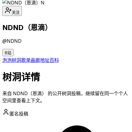
N
关注
NDND（恩滴）
@
NDND
B站
泡泡
树洞
歌单
画廊
地址
百科
树洞详情
来自 NDND（恩滴） 的公开树洞投稿，继续留在同一个个人
空间里查看上下文。
匿名投稿