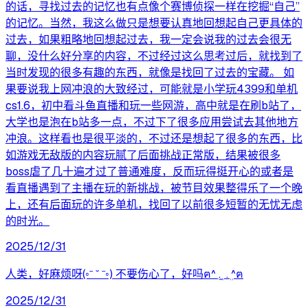
的话，寻找过去的记忆也有点像个赛博侦探一样在挖掘“自己”
的记忆。当然，我这么做只是想要认真地回想起自己更具体的
过去，如果粗略地回想起过去，我一定会说我的过去会很无
聊，没什么好分享的内容，不过经过这么思考过后，就找到了
当时发现的很多有趣的东西，就像是找回了过去的宝藏。 如
果要说我上网冲浪的大致经过，可能就是小学玩4399和单机
cs1.6，初中看斗鱼直播和玩一些网游，高中就是在刷b站了，
大学也是泡在b站多一点，不过下了很多应用尝试去其他地方
冲浪。这样看也是很平淡的，不过还是想起了很多的东西，比
如游戏无敌版的内容玩腻了后面挑战正常版，结果被很多
boss虐了几十遍才过了普通难度，反而玩得挺开心的或者是
看直播遇到了主播在玩的新挑战，被节目效果整得乐了一个晚
上，还有后面玩的许多单机，找回了以前很多短暂的无忧无虑
的时光。
2025/12/31
人类，好麻烦呀(◦ˉ ˘ ˉ◦) 不要伤心了，好吗ฅ^︎ ܸ. ̫ . ܸ^︎ฅ
2025/12/31