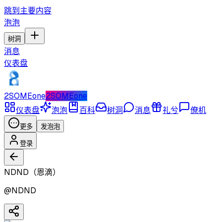
跳到主要内容
泡泡
树洞
消息
仪表盘
2SOMEone
2SOMEone
仪表盘
泡泡
百科
树洞
消息
礼兮
僚机
更多
发泡泡
登录
NDND（恩滴）
@
NDND