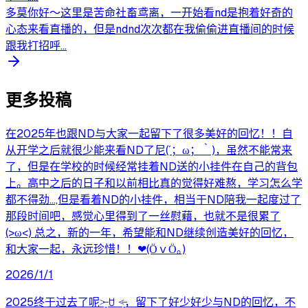
多莫你好～这里是苦命社畜鸢离，一开始看nd是抱着好奇的
心态来看直播的，但是ndnd次次都在我偷偷进直播间的时候
跟我打招呼...
更多投稿
在2025年也跟ND与大家一起留下了很多美好的回忆！！自
从开学之后就很少能来看ND了尼(´；ω；｀)，虽然不能常来
了，但是在学校的时候经常挂着ND送的小挂件在自己的背包
上。高中之后的日子和以前相比真的觉得好难熬，学习怎么学
都不得劲…,但是看着ND的小挂件，相当于ND陪我一起度过了
那段时间吧，感觉心里得到了一丝慰藉，也就不是很累了
(>ω<) 总之，新的一年，希望能和ND继续创造美好的回忆，
和大家一起，永远珍惜！！❤(ӦｖӦ｡)
2026/1/1
2025终于过去了呢˃̶͈ ꇴ ˂̶͈，留下了好少好少与ND的回忆，不