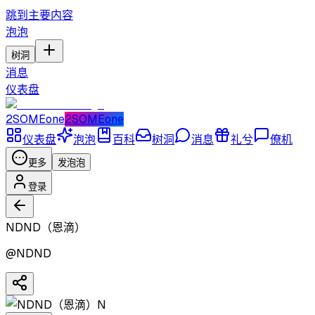
跳到主要内容
泡泡
树洞
消息
仪表盘
2SOMEone
2SOMEone
仪表盘
泡泡
百科
树洞
消息
礼兮
僚机
更多
发泡泡
登录
NDND（恩滴）
@
NDND
N