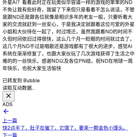
外星AI？看着此时正在玩类似华容道一样的游戏的笨笨的ND
不免让我有些好奇，我留了下来但只是看着不怎么说话，不管
是跟ND还是跟各位就像是相识多年的老友一般，只要听着大
家的交流就赶到一丝安心，于是我决定就跟着这位可爱的外星
小姐和大伙待在一起了，时过境迁，虽然我跟着ND的时间不
久但时间依旧过得很快，这么几个月一眨眼的时间就过去了，
这几个月ND不过是唱歌还是游戏都有了很大的进步，感觉AI
系统在渐渐修复了，也跟大家伙玩了几次游戏获得了生活之中
难的的一丝快乐，感谢ND以及各位PN结，祝ND在地球一周
年快乐，也祝大家生活愉快
已转发到 Bubble
读取互动数据…
ADS
上一篇
快2点半了，肚子在催了，它饿了，要来一颗金色小馒头。
下一篇