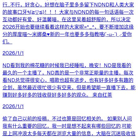
行...不行，好贪心，好想在脑子里多多留下NDND和人类大家
的故事口牙٩(≧▽≦)！！！大家与NDND的每一句话语每一次
互动都好有爱、好温馨喵，在这里呆着超舒服的，所以决定
2026开始也要继续看着这样的大家呢=^_^，要不断增加这缘
分的厚度喵～米娜桑♥新的一年也要多多指教咯(´-ω-`)╭爱你
们。
2026/1/1
ND看到我的棉花糖的时候我已经睡啦，晚安！ND是我看的
最久的一个主播了，ND真的是一个非常正能量的主播，每次
看ND总觉得很安心，唱歌也超有进步，也有好多好多有趣的
企划，虽然最近很忙很少有空来，但是希望能一直播下去，能
赚到好多好多的钱收获好多好多的观众。 来自红茶
2026/1/1
偷了自己以前的投稿，不过也算是回忆相关的。 如果别人问
我有什么重要的回忆，我一时是想不起来有哪些回忆的,可能
是上网冲浪太多每天都在浏览大量的信息，大脑在沉迷吸收信