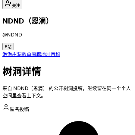
关注
NDND（恩滴）
@
NDND
B站
泡泡
树洞
歌单
画廊
地址
百科
树洞详情
来自 NDND（恩滴） 的公开树洞投稿，继续留在同一个个人
空间里查看上下文。
匿名投稿