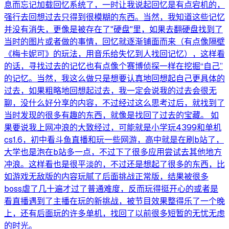
息而忘记加载回忆系统了，一时让我说起回忆是有点宕机的，
强行去回想过去只得到很模糊的东西。当然，我知道这些记忆
并没有消失，更像是被存在了"硬盘"里，如果去翻硬盘找到了
当时的图片或者做的事情，回忆就逐渐铺面而来（有点像隔壁
《梅卡妮可》的玩法，用音乐给失忆到人找回记忆），这样看
的话，寻找过去的记忆也有点像个赛博侦探一样在挖掘“自己”
的记忆。当然，我这么做只是想要认真地回想起自己更具体的
过去，如果粗略地回想起过去，我一定会说我的过去会很无
聊，没什么好分享的内容，不过经过这么思考过后，就找到了
当时发现的很多有趣的东西，就像是找回了过去的宝藏。 如
果要说我上网冲浪的大致经过，可能就是小学玩4399和单机
cs1.6，初中看斗鱼直播和玩一些网游，高中就是在刷b站了，
大学也是泡在b站多一点，不过下了很多应用尝试去其他地方
冲浪。这样看也是很平淡的，不过还是想起了很多的东西，比
如游戏无敌版的内容玩腻了后面挑战正常版，结果被很多
boss虐了几十遍才过了普通难度，反而玩得挺开心的或者是
看直播遇到了主播在玩的新挑战，被节目效果整得乐了一个晚
上，还有后面玩的许多单机，找回了以前很多短暂的无忧无虑
的时光。