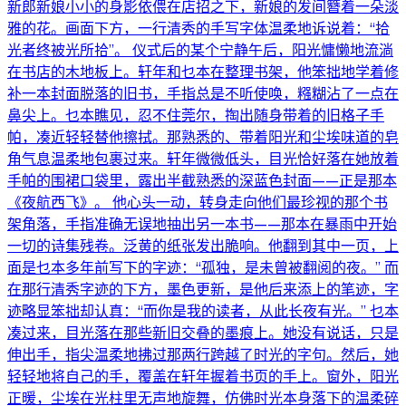
新郎新娘小小的身影依偎在店招之下，新娘的发间簪着一朵淡
雅的花。画面下方，一行清秀的手写字体温柔地诉说着：“拾
光者终被光所拾”。 仪式后的某个宁静午后，阳光慵懒地流淌
在书店的木地板上。轩年和乜本在整理书架，他笨拙地学着修
补一本封面脱落的旧书，手指总是不听使唤，糨糊沾了一点在
鼻尖上。乜本瞧见，忍不住莞尔，掏出随身带着的旧格子手
帕，凑近轻轻替他擦拭。那熟悉的、带着阳光和尘埃味道的皂
角气息温柔地包裹过来。轩年微微低头，目光恰好落在她放着
手帕的围裙口袋里，露出半截熟悉的深蓝色封面——正是那本
《夜航西飞》。 他心头一动，转身走向他们最珍视的那个书
架角落，手指准确无误地抽出另一本书——那本在暴雨中开始
一切的诗集残卷。泛黄的纸张发出脆响。他翻到其中一页，上
面是乜本多年前写下的字迹：“孤独，是未曾被翻阅的夜。” 而
在那行清秀字迹的下方，墨色更新，是他后来添上的笔迹，字
迹略显笨拙却认真：“而你是我的读者，从此长夜有光。” 乜本
凑过来，目光落在那些新旧交叠的墨痕上。她没有说话，只是
伸出手，指尖温柔地拂过那两行跨越了时光的字句。然后，她
轻轻地将自己的手，覆盖在轩年握着书页的手上。窗外，阳光
正暖，尘埃在光柱里无声地旋舞，仿佛时光本身落下的温柔碎