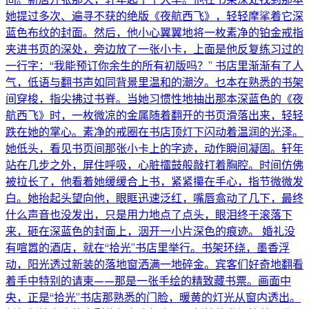
她提过多次、遍寻不获的绝版《夜航西飞》，轻轻摩挲着它深
蓝色布纹的封面。然后，他小心翼翼地将一枚素净的铂金戒指
夹进书页的深处，旁边放了一张小卡，上面是他反复练习过的
一行字：“我能预订你余生的所有初版吗？” 书店里渐渐有了人
气，低语与翻书声如同背景里温和的潮汐。乜本在熟悉的书架
间穿梭，指尖拂过书脊。当她习惯性地抽出那本深蓝色的《夜
航西飞》时，一枚微凉的金属随着翻开的书页滑落出来，轻轻
跌在她的掌心。素净的戒圈在书店顶灯下闪动着温润的光泽。
她低头，看见书页间那张小卡上的字迹，动作瞬间凝固。轩年
站在几步之外，屏住呼吸，心脏擂鼓般敲打着胸腔。时间仿佛
被拉长了，他看着她缓缓合上书，紧紧攥在手心，指节微微发
白。她抬起头望向他，眼眶迅速泛红，嘴唇翕动了几下，最终
什么声音也没发出，只是用力地点了点头，眼泪终于滚落下
来，砸在深蓝色的封面上，洇开一小片深色的痕迹。 婚礼没
有喧嚣的酒店，就在“拾光”书店里举行。书架环绕，墨香浮
动，阳光透过新装的落地窗洒满一地碎金。宾客们好奇地翻看
着手中特别的请柬——那是一张手绘的精致藏书票。画面中
央，正是“拾光”书店那熟悉的门脸，暖黄的灯光从窗内透出。