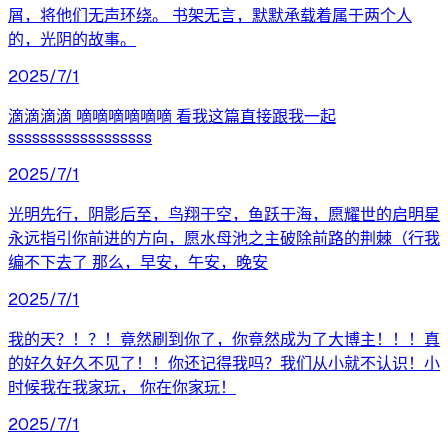
屑，将他们无声环绕。 书架无言，默默承载着属于两个人
的，光阴的故事。
2025/7/1
滴滴滴滴 嘀嘀嘀嘀嘀嘀 看我这篇直接跟我一起
ssssssssssssssssss
2025/7/1
光明先行，阴影后至，鸟翔于空，鱼跃于海，愿耀世的启明星
永远指引你前进的方向，愿水母池之主破除前路的荆棘（行我
编不下去了 那么，早安，午安，晚安
2025/7/1
我的天？！？！竟然刷到你了，你竟然成为了大博主！！！真
的好久好久不见了！！你还记得我吗？我们从小就不认识！小
时候我在我家玩， 你在你家玩！
2025/7/1