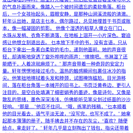
的气息扑面而来，像踏入一个被时间遗忘的柔软角落。柜台
后，一个女孩抬起头，眉眼安静，是那种山涧溪流般的清澈。
轩年认出她，是店主乜本，偶尔路过，总见她埋首于书页或账
本，像一幅凝固的剪影。 他像个湿透的稻草人僵立在门口，
水珠从发梢、衣角不断滴落，在地板上洇开一小片深色。窘迫
感让他想立刻退出去。 乜本放下手中的书，没有言语，只从
柜台下拿出一条素白柔软的毛巾，递到他面前。她的声音很
轻，却清晰地穿透了窗外哗哗的雨声：“擦擦吧。书淋湿了还
能晒干，人着凉就麻烦了。” 那声音带着一种奇异的安定力
量。轩年愣愣地接过毛巾，温热的触感瞬间包裹住冰冷的指
尖。他笨拙地擦拭着头发和脖颈，试图掩饰尴尬。目光游移
间，落在柜台角落一本摊开的旧书上。书页泛黄卷边，更引人
注目的，是空白处填满了细密娟秀的墨迹，像是诗句，又像是
散乱的思绪，墨色深深浅浅，仿佛能听见笔尖划过纸面的沙沙
轻响。 “那是……”他忍不住问。 “哦，练笔的残稿，”乜本顺着
他的目光看去，语气平淡无波，“没写完，也写不成了。” 她拿
起那本薄薄的册子，随手拂去并不存在的灰尘，“喜欢？随便
给点，拿走好了。” 轩年几乎是立刻掏出了钱包，指尖还带着