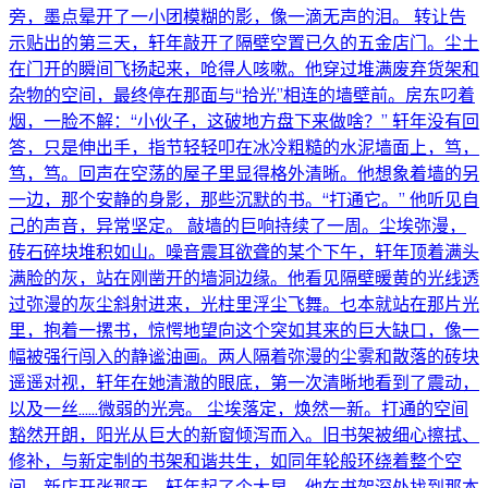
旁，墨点晕开了一小团模糊的影，像一滴无声的泪。 转让告
示贴出的第三天，轩年敲开了隔壁空置已久的五金店门。尘土
在门开的瞬间飞扬起来，呛得人咳嗽。他穿过堆满废弃货架和
杂物的空间，最终停在那面与“拾光”相连的墙壁前。房东叼着
烟，一脸不解：“小伙子，这破地方盘下来做啥？” 轩年没有回
答，只是伸出手，指节轻轻叩在冰冷粗糙的水泥墙面上，笃，
笃，笃。回声在空荡的屋子里显得格外清晰。他想象着墙的另
一边，那个安静的身影，那些沉默的书。“打通它。” 他听见自
己的声音，异常坚定。 敲墙的巨响持续了一周。尘埃弥漫，
砖石碎块堆积如山。噪音震耳欲聋的某个下午，轩年顶着满头
满脸的灰，站在刚凿开的墙洞边缘。他看见隔壁暖黄的光线透
过弥漫的灰尘斜射进来，光柱里浮尘飞舞。乜本就站在那片光
里，抱着一摞书，惊愕地望向这个突如其来的巨大缺口，像一
幅被强行闯入的静谧油画。两人隔着弥漫的尘雾和散落的砖块
遥遥对视，轩年在她清澈的眼底，第一次清晰地看到了震动，
以及一丝……微弱的光亮。 尘埃落定，焕然一新。打通的空间
豁然开朗，阳光从巨大的新窗倾泻而入。旧书架被细心擦拭、
修补，与新定制的书架和谐共生，如同年轮般环绕着整个空
间。新店开张那天，轩年起了个大早。他在书架深处找到那本