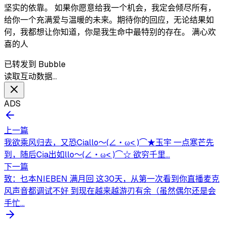
坚实的依靠。 如果你愿意给我一个机会，我定会倾尽所有，
给你一个充满爱与温暖的未来。期待你的回应，无论结果如
何，我都想让你知道，你是我生命中最特别的存在。 满心欢
喜的人
已转发到 Bubble
读取互动数据…
ADS
上一篇
我欲乘风归去，又恐Ciallo～(∠・ω< )⌒★玉宇 一点寒芒先
到，随后Cia出如llo～(∠・ω< )⌒☆ 欲穷千里...
下一篇
致：乜本NIEBEN 满月回 这30天，从第一次看到你直播麦克
风声音都调试不好 到现在越来越游刃有余（虽然偶尔还是会
手忙...