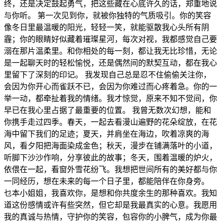
终，还是决定鼓起勇气，把这些藏在心底许久的话，郑重地说
与你听。 第一次见到你，就被你独特的气质吸引。你的笑容
像冬日里最温暖的阳光，轻轻一笑，就能驱散我心头所有阴
霾；你的眼睛好似藏着璀璨星河，每次对视，我都感觉自己要
溺在那片温柔里。和你相处的每一刻，都让我无比珍惜，无论
是一起聊天时的轻松愉悦，还是偶然间的默契互动，都在我心
里留下了深刻的印记。 我发现自己总是忍不住偷偷关注你，
会因为你开心而雀跃不已，会因为你难过而心疼着急。你的一
举一动，都牵扯着我的情绪。我才惊觉，原来不知不觉间，你
早已在我心里占据了最重要的位置。 我曾无数次幻想，能和
你携手走过四季。春天，一起去看漫山遍野的花朵绽放，在花
海中留下我们的足迹；夏天，并肩坐在海边，吹着凉爽的海
风，看夕阳把海面染成金色；秋天，漫步在铺满落叶的小道，
听脚下沙沙作响，分享彼此的故事；冬天，围着温暖的炉火，
依偎在一起，看窗外雪花纷飞。我想把世间所有的美好都与你
一同经历，想在未来的每一个日子里，都能陪伴在你身旁。
乜本小姐姐，我喜欢你，是想和你共度余生的那种喜欢。我知
道这份感情或许有些突然，但它却是我最真实的心意。我愿用
我的真诚与热情，守护你的笑容，包容你的小脾气，成为你最