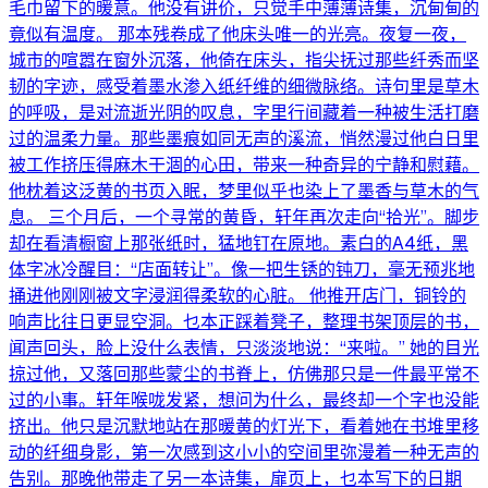
毛巾留下的暖意。他没有讲价，只觉手中薄薄诗集，沉甸甸的
竟似有温度。 那本残卷成了他床头唯一的光亮。夜复一夜，
城市的喧嚣在窗外沉落，他倚在床头，指尖抚过那些纤秀而坚
韧的字迹，感受着墨水渗入纸纤维的细微脉络。诗句里是草木
的呼吸，是对流逝光阴的叹息，字里行间藏着一种被生活打磨
过的温柔力量。那些墨痕如同无声的溪流，悄然漫过他白日里
被工作挤压得麻木干涸的心田，带来一种奇异的宁静和慰藉。
他枕着这泛黄的书页入眠，梦里似乎也染上了墨香与草木的气
息。 三个月后，一个寻常的黄昏，轩年再次走向“拾光”。脚步
却在看清橱窗上那张纸时，猛地钉在原地。素白的A4纸，黑
体字冰冷醒目：“店面转让”。像一把生锈的钝刀，毫无预兆地
捅进他刚刚被文字浸润得柔软的心脏。 他推开店门，铜铃的
响声比往日更显空洞。乜本正踩着凳子，整理书架顶层的书，
闻声回头，脸上没什么表情，只淡淡地说：“来啦。” 她的目光
掠过他，又落回那些蒙尘的书脊上，仿佛那只是一件最平常不
过的小事。轩年喉咙发紧，想问为什么，最终却一个字也没能
挤出。他只是沉默地站在那暖黄的灯光下，看着她在书堆里移
动的纤细身影，第一次感到这小小的空间里弥漫着一种无声的
告别。那晚他带走了另一本诗集，扉页上，乜本写下的日期