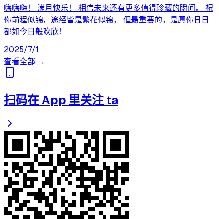
嗨嗨嗨！ 满月快乐！ 相信未来还有更多值得珍藏的瞬间。 祝
你前程似锦，途经皆是繁花似锦， 但最重要的，是愿你日日
都如今日般欢欣！
2025/7/1
查看全部 →
扫码在 App 里关注 ta