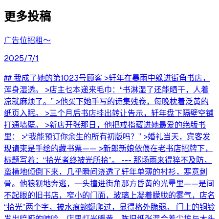
更多投稿
广告位招租～
2025/7/1
## 我成了她的第1023号顾客 >轩年在暴雨中躲进街角书店，
浑身湿透。 >店主乜本递来毛巾：“书淋湿了还能晒干，人着
凉就麻烦了。” >他买下她手写的诗集残卷，每晚枕着泛黄的
纸页入眠。 >三个月后书店挂出转让告示，轩年盘下隔壁空铺
打通墙壁。 >新店开张那日，他把戒指藏进她最爱的绝版书
里： >“我能预订你余生的所有初版吗？” >婚礼当天，宾客发
现请柬是手绘的藏书票—— >新郎新娘依偎在老书店招牌下，
标题写着：“拾光者终被光所拾”。 --- 那场雨来得猝不及防，
蛮横地倾倒下来，几乎瞬间浇透了轩年单薄的衬衫，寒意刺
骨。他狼狈地奔逃，一头撞进街角那方昏黄的光晕里——是间
不起眼的旧书店，窄小的门面，玻璃上凝着朦胧的雾气，店名
“拾光”两个字，被水痕蜿蜒爬过，显得格外脆弱。 门上的铜铃
发出喑哑的呻吟。店里灯光暖黄，陈旧纸张混合着尘埃与木头