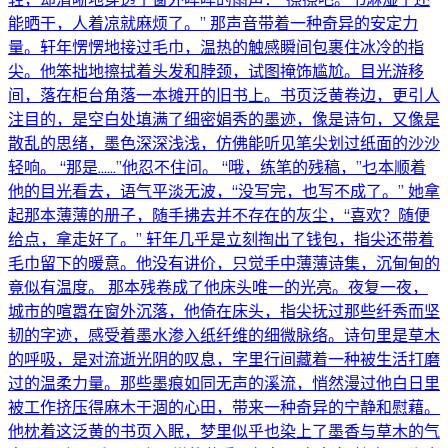
能晒干，人着凉就麻烦了。” 那声音带着一种奇异的安定力
量。轩年愣愣地接过毛巾，温热的触感瞬间包裹住冰冷的指
尖。他笨拙地擦拭着头发和脖颈，试图掩饰尴尬。目光游移
间，落在柜台角落一本摊开的旧书上。书页泛黄卷边，更引人
注目的，是空白处填满了细密娟秀的墨迹，像是诗句，又像是
散乱的思绪，墨色深深浅浅，仿佛能听见笔尖划过纸面的沙沙
轻响。 “那是……”他忍不住问。 “哦，练笔的残稿，”乜本顺着
他的目光看去，语气平淡无波，“没写完，也写不成了。” 她拿
起那本薄薄的册子，随手拂去并不存在的灰尘，“喜欢？随便
给点，拿走好了。” 轩年几乎是立刻掏出了钱包，指尖还带着
毛巾留下的暖意。他没有讲价，只觉手中薄薄诗集，沉甸甸的
竟似有温度。 那本残卷成了他床头唯一的光亮。夜复一夜，
城市的喧嚣在窗外沉落，他倚在床头，指尖抚过那些纤秀而坚
韧的字迹，感受着墨水渗入纸纤维的细微脉络。诗句里是草木
的呼吸，是对流逝光阴的叹息，字里行间藏着一种被生活打磨
过的温柔力量。那些墨痕如同无声的溪流，悄然漫过他白日里
被工作挤压得麻木干涸的心田，带来一种奇异的宁静和慰藉。
他枕着这泛黄的书页入眠，梦里似乎也染上了墨香与草木的气