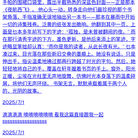
手帕的围裙口袋里，露出半截熟悉的深蓝色封面——正是那本
《夜航西飞》。 他心头一动，转身走向他们最珍视的那个书
架角落，手指准确无误地抽出另一本书——那本在暴雨中开始
一切的诗集残卷。泛黄的纸张发出脆响。他翻到其中一页，上
面是乜本多年前写下的字迹：“孤独，是未曾被翻阅的夜。” 而
在那行清秀字迹的下方，墨色更新，是他后来添上的笔迹，字
迹略显笨拙却认真：“而你是我的读者，从此长夜有光。” 乜本
凑过来，目光落在那些新旧交叠的墨痕上。她没有说话，只是
伸出手，指尖温柔地拂过那两行跨越了时光的字句。然后，她
轻轻地将自己的手，覆盖在轩年握着书页的手上。窗外，阳光
正暖，尘埃在光柱里无声地旋舞，仿佛时光本身落下的温柔碎
屑，将他们无声环绕。 书架无言，默默承载着属于两个人
的，光阴的故事。
2025/7/1
滴滴滴滴 嘀嘀嘀嘀嘀嘀 看我这篇直接跟我一起
ssssssssssssssssss
2025/7/1