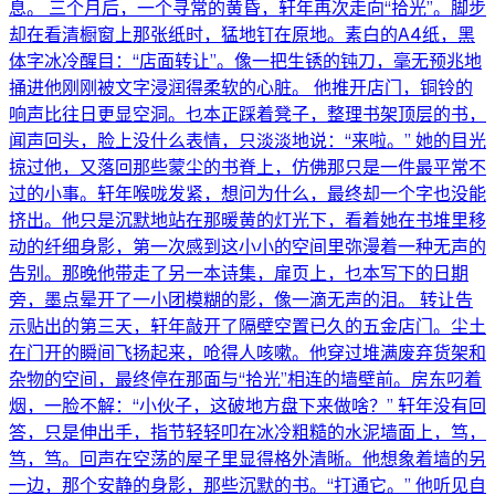
息。 三个月后，一个寻常的黄昏，轩年再次走向“拾光”。脚步
却在看清橱窗上那张纸时，猛地钉在原地。素白的A4纸，黑
体字冰冷醒目：“店面转让”。像一把生锈的钝刀，毫无预兆地
捅进他刚刚被文字浸润得柔软的心脏。 他推开店门，铜铃的
响声比往日更显空洞。乜本正踩着凳子，整理书架顶层的书，
闻声回头，脸上没什么表情，只淡淡地说：“来啦。” 她的目光
掠过他，又落回那些蒙尘的书脊上，仿佛那只是一件最平常不
过的小事。轩年喉咙发紧，想问为什么，最终却一个字也没能
挤出。他只是沉默地站在那暖黄的灯光下，看着她在书堆里移
动的纤细身影，第一次感到这小小的空间里弥漫着一种无声的
告别。那晚他带走了另一本诗集，扉页上，乜本写下的日期
旁，墨点晕开了一小团模糊的影，像一滴无声的泪。 转让告
示贴出的第三天，轩年敲开了隔壁空置已久的五金店门。尘土
在门开的瞬间飞扬起来，呛得人咳嗽。他穿过堆满废弃货架和
杂物的空间，最终停在那面与“拾光”相连的墙壁前。房东叼着
烟，一脸不解：“小伙子，这破地方盘下来做啥？” 轩年没有回
答，只是伸出手，指节轻轻叩在冰冷粗糙的水泥墙面上，笃，
笃，笃。回声在空荡的屋子里显得格外清晰。他想象着墙的另
一边，那个安静的身影，那些沉默的书。“打通它。” 他听见自