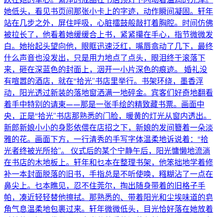
她低头，看见书页间那张小卡上的字迹，动作瞬间凝固。轩年
站在几步之外，屏住呼吸，心脏擂鼓般敲打着胸腔。时间仿佛
被拉长了，他看着她缓缓合上书，紧紧攥在手心，指节微微发
白。她抬起头望向他，眼眶迅速泛红，嘴唇翕动了几下，最终
什么声音也没发出，只是用力地点了点头，眼泪终于滚落下
来，砸在深蓝色的封面上，洇开一小片深色的痕迹。 婚礼没
有喧嚣的酒店，就在“拾光”书店里举行。书架环绕，墨香浮
动，阳光透过新装的落地窗洒满一地碎金。宾客们好奇地翻看
着手中特别的请柬——那是一张手绘的精致藏书票。画面中
央，正是“拾光”书店那熟悉的门脸，暖黄的灯光从窗内透出。
新郎新娘小小的身影依偎在店招之下，新娘的发间簪着一朵淡
雅的花。画面下方，一行清秀的手写字体温柔地诉说着：“拾
光者终被光所拾”。 仪式后的某个宁静午后，阳光慵懒地流淌
在书店的木地板上。轩年和乜本在整理书架，他笨拙地学着修
补一本封面脱落的旧书，手指总是不听使唤，糨糊沾了一点在
鼻尖上。乜本瞧见，忍不住莞尔，掏出随身带着的旧格子手
帕，凑近轻轻替他擦拭。那熟悉的、带着阳光和尘埃味道的皂
角气息温柔地包裹过来。轩年微微低头，目光恰好落在她放着