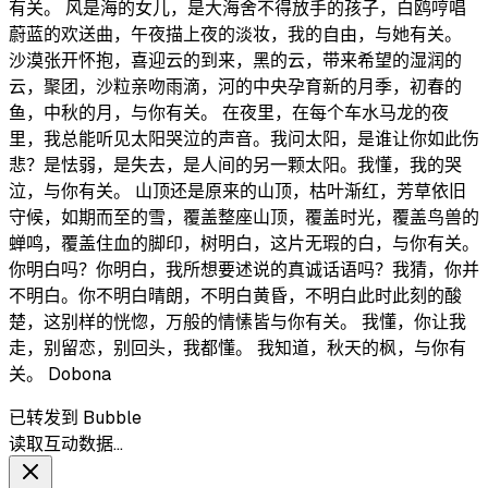
有关。 风是海的女儿，是大海舍不得放手的孩子，白鸥哼唱
蔚蓝的欢送曲，午夜描上夜的淡妆，我的自由，与她有关。
沙漠张开怀抱，喜迎云的到来，黑的云，带来希望的湿润的
云，聚团，沙粒亲吻雨滴，河的中央孕育新的月季，初春的
鱼，中秋的月，与你有关。 在夜里，在每个车水马龙的夜
里，我总能听见太阳哭泣的声音。我问太阳，是谁让你如此伤
悲？是怯弱，是失去，是人间的另一颗太阳。我懂，我的哭
泣，与你有关。 山顶还是原来的山顶，枯叶渐红，芳草依旧
守候，如期而至的雪，覆盖整座山顶，覆盖时光，覆盖鸟兽的
蝉鸣，覆盖住血的脚印，树明白，这片无瑕的白，与你有关。
你明白吗？你明白，我所想要述说的真诚话语吗？我猜，你并
不明白。你不明白晴朗，不明白黄昏，不明白此时此刻的酸
楚，这别样的恍惚，万般的情愫皆与你有关。 我懂，你让我
走，别留恋，别回头，我都懂。 我知道，秋天的枫，与你有
关。 Dobona
已转发到 Bubble
读取互动数据…