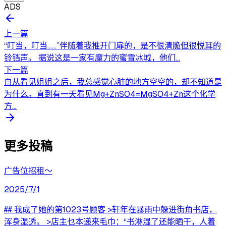
ADS
上一篇
“叮当，叮当……”伴随着我推开门扉的，是不很清脆但很悦耳的
铃铛声。 据说这是一家有魔力的蜜雪冰城，他们...
下一篇
自从看见姐姐之后，我总感觉心脏的地方空空的，却不知道是
为什么。直到有一天看见Mg+ZnSO4=MgSO4+Zn这个化学
方...
更多投稿
广告位招租～
2025/7/1
## 我成了她的第1023号顾客 >轩年在暴雨中躲进街角书店，
浑身湿透。 >店主乜本递来毛巾：“书淋湿了还能晒干，人着