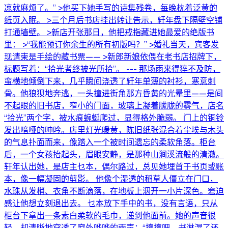
凉就麻烦了。” >他买下她手写的诗集残卷，每晚枕着泛黄的
纸页入眠。 >三个月后书店挂出转让告示，轩年盘下隔壁空铺
打通墙壁。 >新店开张那日，他把戒指藏进她最爱的绝版书
里： >“我能预订你余生的所有初版吗？” >婚礼当天，宾客发
现请柬是手绘的藏书票—— >新郎新娘依偎在老书店招牌下，
标题写着：“拾光者终被光所拾”。 --- 那场雨来得猝不及防，
蛮横地倾倒下来，几乎瞬间浇透了轩年单薄的衬衫，寒意刺
骨。他狼狈地奔逃，一头撞进街角那方昏黄的光晕里——是间
不起眼的旧书店，窄小的门面，玻璃上凝着朦胧的雾气，店名
“拾光”两个字，被水痕蜿蜒爬过，显得格外脆弱。 门上的铜铃
发出喑哑的呻吟。店里灯光暖黄，陈旧纸张混合着尘埃与木头
的气息扑面而来，像踏入一个被时间遗忘的柔软角落。柜台
后，一个女孩抬起头，眉眼安静，是那种山涧溪流般的清澈。
轩年认出她，是店主乜本，偶尔路过，总见她埋首于书页或账
本，像一幅凝固的剪影。 他像个湿透的稻草人僵立在门口，
水珠从发梢、衣角不断滴落，在地板上洇开一小片深色。窘迫
感让他想立刻退出去。 乜本放下手中的书，没有言语，只从
柜台下拿出一条素白柔软的毛巾，递到他面前。她的声音很
轻，却清晰地穿透了窗外哗哗的雨声：“擦擦吧。书淋湿了还