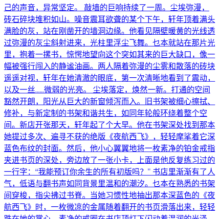
己的声音，异常坚定。 敲墙的巨响持续了一周。尘埃弥漫，
砖石碎块堆积如山。噪音震耳欲聋的某个下午，轩年顶着满头
满脸的灰，站在刚凿开的墙洞边缘。他看见隔壁暖黄的光线透
过弥漫的灰尘斜射进来，光柱里浮尘飞舞。乜本就站在那片光
里，抱着一摞书，惊愕地望向这个突如其来的巨大缺口，像一
幅被强行闯入的静谧油画。两人隔着弥漫的尘雾和散落的砖块
遥遥对视，轩年在她清澈的眼底，第一次清晰地看到了震动，
以及一丝……微弱的光亮。 尘埃落定，焕然一新。打通的空间
豁然开朗，阳光从巨大的新窗倾泻而入。旧书架被细心擦拭、
修补，与新定制的书架和谐共生，如同年轮般环绕着整个空
间。新店开张那天，轩年起了个大早。他在书架深处找到那本
她提过多次、遍寻不获的绝版《夜航西飞》，轻轻摩挲着它深
蓝色布纹的封面。然后，他小心翼翼地将一枚素净的铂金戒指
夹进书页的深处，旁边放了一张小卡，上面是他反复练习过的
一行字：“我能预订你余生的所有初版吗？” 书店里渐渐有了人
气，低语与翻书声如同背景里温和的潮汐。乜本在熟悉的书架
间穿梭，指尖拂过书脊。当她习惯性地抽出那本深蓝色的《夜
航西飞》时，一枚微凉的金属随着翻开的书页滑落出来，轻轻
跌在她的掌心。素净的戒圈在书店顶灯下闪动着温润的光泽。