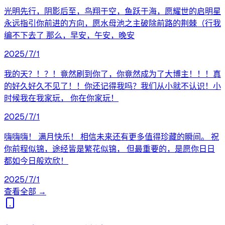
光明先行，阴影后至，鸟翔于空，鱼跃于海，愿耀世的启明星
永远指引你前进的方向，愿水母池之主破除前路的荆棘（行我
编不下去了 那么，早安，午安，晚安
2025/7/1
我的天？！？！竟然刷到你了，你竟然成为了大博主！！！真
的好久好久不见了！！你还记得我吗？我们从小就不认识！小
时候我在我家玩， 你在你家玩！
2025/7/1
嗨嗨嗨！ 满月快乐！ 相信未来还有更多值得珍藏的瞬间。 祝
你前程似锦，途经皆是繁花似锦， 但最重要的，是愿你日日
都如今日般欢欣！
2025/7/1
查看全部 →