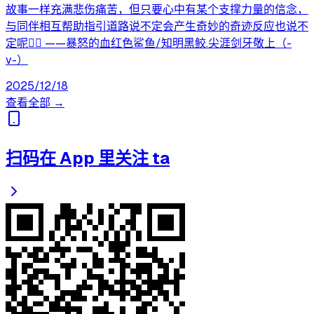
故事一样充满悲伤痛苦，但只要心中有某个支撑力量的信念，
与同伴相互帮助指引道路说不定会产生奇妙的奇迹反应也说不
定呢👍🏻 ——暴怒的血红色鲨鱼/知明黑鲛.尖涯剑牙敬上（-
v-）
2025/12/18
查看全部 →
扫码在 App 里关注 ta