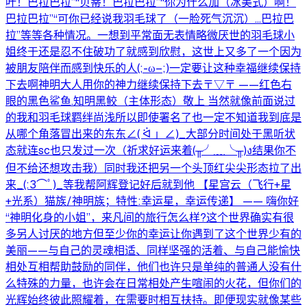
叶！巴拉巴拉”“贝蒂！巴拉巴拉”“你为什么加（冰美式）啊！
巴拉巴拉”“可你已经说我羽毛球了（一脸死气沉沉）...巴拉巴
拉”等等各种情况。一想到平常面无表情略微厌世的羽毛球小
姐终于还是忍不住破功了就感到欣慰，这世上又多了一个因为
被朋友陪伴而感到快乐的人(;-ω–;)一定要让这种幸福继续保持
下去啊神明大人用你的神力继续保持下去〒▽〒 ——红色右
眼的黑色鲨鱼.知明黑鲛（主体形态）敬上 当然就像前面说过
的我和羽毛球羁绊尚浅所以即使署名了也一定不知道我到底是
从哪个角落冒出来的东东∠( ᐛ 」∠)_大部分时间处于黑听状
态就连sc也只发过一次（祈求好运来着(╥╯﹏╰╥)ง结果你不
但不给还想攻击我）同时我还把另一个头顶红尖尖形态拉了出
来_(:3⌒ﾟ)_等我帮阿辉登记好后就到他 【星宫云（飞行+星
+光系）猫族/神明族；特性:幸运星，幸运传递】 —— 嗨你好
“神明化身的小姐”，来凡间的旅行怎么样?这个世界确实有很
多另人讨厌的地方但至少你的幸运让你遇到了这个世界少有的
美丽——与自己的灵魂相适、同样坚强的活着、与自己能愉快
相处互相帮助鼓励的同伴，他们也许只是单纯的普通人没有什
么特殊的力量，也许会在日常相处产生喧闹的火花，但你们的
光辉始终彼此照耀着，在需要时相互扶持。即便现实就像某些