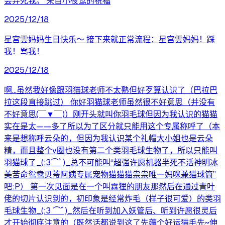
会弄死我。 来自小夜莺的祝福
2025/12/18
星宫雲妈妈生日快乐～ 接下来就正常流程：星宫雲妈妈！踩
我！骂我！
2025/12/18
啊…虽然我好像跟羽猫球老师不太熟但好歹算认识了（巴拉巴
拉这段直接跳过） 你好羽猫球老师虽然很不好意思（并没有
不好意思(￣▼￣)）刚开头就叫你羽毛球但因为我认识的猫猫
实在是太——多了所以为了区分就只能用这个专属称呼了（本
来是想称呼云朵的，但因为我认识某个礼帽大小姐也是云朵
精，而且整个v圈也没有第二个类羽毛球生物了，所以只能叫
羽猫球了_(:3⌒ﾟ)_总不可能叫“超强许愿机器半死不活神明冰
美苦命鸳鸯贝蒂阿姨专属宠物猫猫猫祟祟唯一妈咪兼猫球筒”
吧:P） 第一次见面是在一个叫霖狸的朋友那然后在通过青叶
佬的切片认识到的，初印象是经常炸毛（样子很可爱）的类羽
毛球生物_(:3 ⌒ﾞ)_然后在听到加入妖管后、听到许愿很灵后
才开始彻底注意的（既然话都说到这了先薅个好运猫毛先~伸