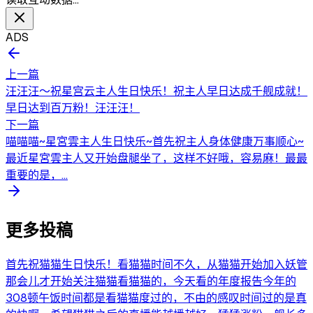
ADS
上一篇
汪汪汪～祝星宫云主人生日快乐！祝主人早日达成千舰成就！
早日达到百万粉！汪汪汪！
下一篇
喵喵喵~星宮雲主人生日快乐~首先祝主人身体健康万事顺心~
最近星宮雲主人又开始盘腿坐了，这样不好哦，容易麻！最最
重要的是，...
更多投稿
首先祝猫猫生日快乐！看猫猫时间不久，从猫猫开始加入妖管
那会儿才开始关注猫猫看猫猫的，今天看的年度报告今年的
308顿午饭时间都是看猫猫度过的，不由的感叹时间过的是真