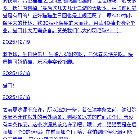
的快啊。希望猫猫之后的直播能越播越好，猛猛涨粉，舰长多
多。括号内划掉（最后这几天几个二游的大版本，抽卡前拜猫
猫是有用的！正好猫猫生日回也是上舰还愿了，原神10抽小
保底来的杜林，铁30抽小保底的大丽花，碧蓝40抽卡池全毕
业，猫门伟大无需多言。赞美我们伟大的羽毛球神！）
2025/12/19
羽毛球，生日快乐！ 生临吉岁酣然吃，日沐春风惬意吃。快
逗檐间娇俏猫，乐添寿宴轻抬脚。
2025/12/18
猫门！
2025/12/18
之前那沙漏不允许，所以追加一条，若在读本条之前，读过除
沙漏不允许以外的另外两条，则那条冰美的前面加个1，若没
有本条作废，这条沙漏总该允许了吧，哦，对，猫猫要是在后
面加了个0的话就别在前面加个1了哈，我怕到时候沙漏可能