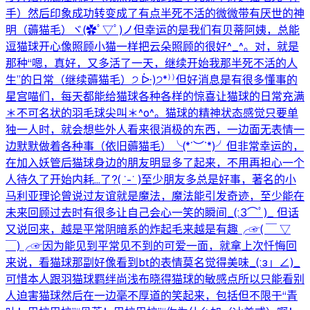
手）然后印象成功转变成了有点半死不活的微微带有厌世的神
明（薅猫毛）ヾ(✿ﾟ▽ﾟ)ノ但幸运的是我们有贝蒂阿姨，总能
逗猫球开心像照顾小猫一样把云朵照顾的很好^_^。对，就是
那种“嗯，真好，又多活了一天，继续开始我那半死不活的人
生”的日常（继续薅猫毛）੭ ᐕ)੭*⁾⁾但好消息是有很多懂事的
星宫喵们，每天都能给猫球各种各样的惊喜让猫球的日常充满
＊不可名状的羽毛球尖叫＊^o^。猫球的精神状态感觉只要单
独一人时，就会想些外人看来很消极的东西，一边面无表情一
边默默做着各种事（依旧薅猫毛）╰(*´︶`*)╯但非常幸运的，
在加入妖管后猫球身边的朋友明显多了起来，不用再担心一个
人待久了开始内耗…了?( ˙-˙ )至少朋友多总是好事，著名的小
马利亚理论曾说过友谊就是魔法，魔法能引发奇迹，至少能在
未来回顾过去时有很多让自己会心一笑的瞬间_(:3⌒ﾟ)_ 但话
又说回来，越是平常阴暗系的炸起毛来越是有趣╭☞( ￣ ▽
￣)╭☞因为能见到平常见不到的可爱一面，就拿上次忏悔回
来说，看猫球那副好像看到bt的表情莫名觉得美味_(:з」∠)_
可惜本人跟羽猫球羁绊尚浅布晓得猫球的敏感点所以只能看别
人迫害猫球然后在一边毫不厚道的笑起来，包括但不限于“青