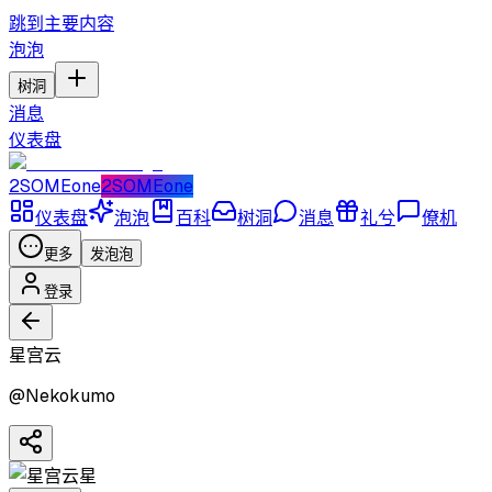
跳到主要内容
泡泡
树洞
消息
仪表盘
2SOMEone
2SOMEone
仪表盘
泡泡
百科
树洞
消息
礼兮
僚机
更多
发泡泡
登录
星宫云
@
Nekokumo
星