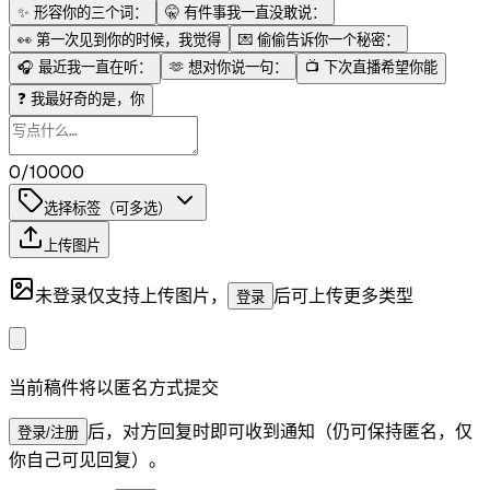
✨
形容你的三个词：
🤫
有件事我一直没敢说：
👀
第一次见到你的时候，我觉得
💌
偷偷告诉你一个秘密：
🎧
最近我一直在听：
🫶
想对你说一句：
📺
下次直播希望你能
❓
我最好奇的是，你
0/10000
选择标签（可多选）
上传图片
未登录仅支持上传图片，
后可上传更多类型
登录
当前稿件将以匿名方式提交
后，对方回复时即可收到通知（仍可保持匿名，仅
登录/注册
你自己可见回复）。