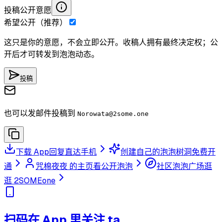
投稿公开意愿
希望公开（推荐）
这只是你的意愿，不会立即公开。收稿人拥有最终决定权；公
开后才可转发到泡泡动态。
投稿
也可以发邮件投稿到
Norowata
@2some.one
下载 App
回复直达手机
创建自己的泡泡树洞
免费开
通
咒棉夜夜 的主页
看公开泡泡
社区泡泡广场
逛
逛 2SOMEone
扫码在 App 里关注 ta