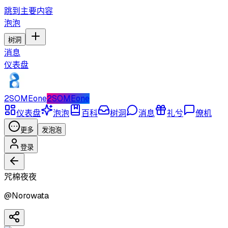
跳到主要内容
泡泡
树洞
消息
仪表盘
2SOMEone
2SOMEone
仪表盘
泡泡
百科
树洞
消息
礼兮
僚机
更多
发泡泡
登录
咒棉夜夜
@
Norowata