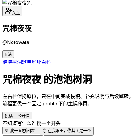
咒
关注
咒棉夜夜
@
Norowata
B站
泡泡
树洞
歌单
地址
百科
咒棉夜夜 的泡泡树洞
左右栏保持原位，只在中间完成投稿、补充说明与后续跳转，
流程更像一个固定 profile 下的主操作页。
投稿
公开信
不知道写什么？挑一个开头
💬
我一直想问你：
🪞
在我眼里，你其实是一个