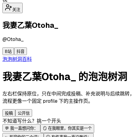
关注
我妻乙葉Otoha_
@
Otoha_
B站
抖音
泡泡
树洞
百科
我妻乙葉Otoha_ 的泡泡树洞
左右栏保持原位，只在中间完成投稿、补充说明与后续跳转，
流程更像一个固定 profile 下的主操作页。
投稿
公开信
不知道写什么？挑一个开头
💬
我一直想问你：
🪞
在我眼里，你其实是一个