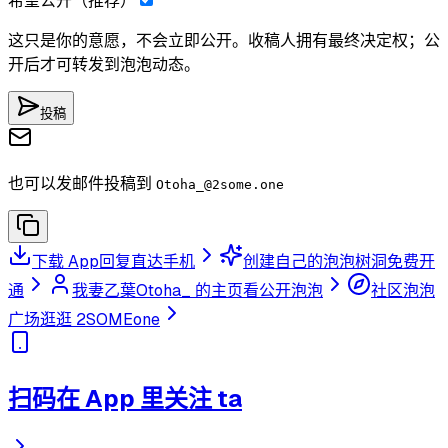
希望公开（推荐）
这只是你的意愿，不会立即公开。收稿人拥有最终决定权；公
开后才可转发到泡泡动态。
投稿
也可以发邮件投稿到
Otoha_
@2some.one
下载 App
回复直达手机
创建自己的泡泡树洞
免费开
通
我妻乙葉Otoha_ 的主页
看公开泡泡
社区泡泡
广场
逛逛 2SOMEone
扫码在 App 里关注 ta