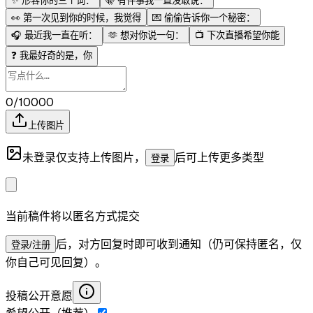
✨
形容你的三个词：
🤫
有件事我一直没敢说：
👀
第一次见到你的时候，我觉得
💌
偷偷告诉你一个秘密：
🎧
最近我一直在听：
🫶
想对你说一句：
📺
下次直播希望你能
❓
我最好奇的是，你
0/10000
上传图片
未登录仅支持上传图片，
后可上传更多类型
登录
当前稿件将以匿名方式提交
后，对方回复时即可收到通知（仍可保持匿名，仅
登录/注册
你自己可见回复）。
投稿公开意愿