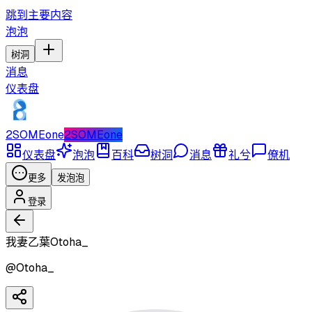
跳到主要内容
泡泡
树洞
消息
仪表盘
2SOMEone
2SOMEone
仪表盘
泡泡
百科
树洞
消息
礼兮
僚机
更多
发泡泡
登录
我妻乙葉Otoha_
@
Otoha_