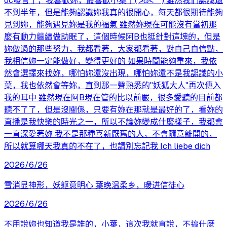
oc發言了，我喜歡妳，最喜歡小葉了(´>ω<｀) 雖然我們認識還
不到半年，但是能夠認識妳我真的很開心，每天都很期待能夠
見到妳，能夠遇見妳是我的福氣 雖然妳現在可能沒有當初那
麼有動力繼續做助眠了，這個時候阿B也挺針對這塊的，但是
妳做過的那些努力，我都看著，大家都看著，對自己自信點，
我相信妳一定能做好，變得更好的 如果時間能夠重來，我依
然會選擇來找妳，哪怕妳還沒出現，哪怕妳還不是我認識的小
葉，我也依然會等妳，直到那一聲熟悉的"妖狐大人"再次傳入
我的耳中 雖然現在阿B現在管的比以前嚴，很多愛聽的目前都
聽不了了，但是沒關係，只要有妳在那就是最好的了，看妳的
直播是我快樂的時光之一，所以不論妳變成什麼樣子，我都會
一直深愛著妳 我不是那種喜新厭舊的人，不會隨意離開的，
所以就算哪天我真的不在了，也請別忘記我 Ich liebe dich
2026/6/26
雪消显神形，妖躯意明心 葉晚温柔乡，暖进信徒心
2026/6/26
不用說妳也知道我是誰的，小葉，這次我就直說，不搞什麼