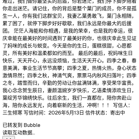
难过，我们做你最坚实的后盾，你若迷茫，我们停下脚步陪着
你走出迷茫。请记住，你的背后是整个葉门的成员，你不是孤
生一人，你有我们这群宝贝，我妻乙葉勇敢飞，葉门永相随，
累了困了，就停下脚步好好歇歇，我们永远是你最大的后援
团。 茫茫人海能和你相遇，是我的荣幸，也是我的幸运，很
庆幸能在最美好的时间遇到了最美好的你，也很庆幸此生见证
了妈咪的成长与蜕变。今天是你的生日，蛋糕很甜，心愿都
灵，所有美好和温柔都如约而至。 最后的最后，祝妈咪生日
快乐，天天开心，永远没烦恼，生活天天开心。四季之春，春
意美满，事业生活节节高攀；四季之夏，热情火热，身心状态
激情昂然；四季之秋，神清气爽，票票马内秋风扫落叶；四季
之冬，踏雪而归，辛勤的劳动让你盆满钵满，享受荣华富贵。
我心念念贺生辰日，妻颜温婉岁岁快乐，乙语柔情添欢生日，
葉绽芳华锦绣快乐。往后余生，我们一直都在，陪你奔赴山
海，陪你永远发光，向着崭新的生活，冲啊！！！ 写信人：
三生倾寒 写信时间：2026年5月13日 信件状态：寄出中
已转发到 Bubble
读取互动数据…