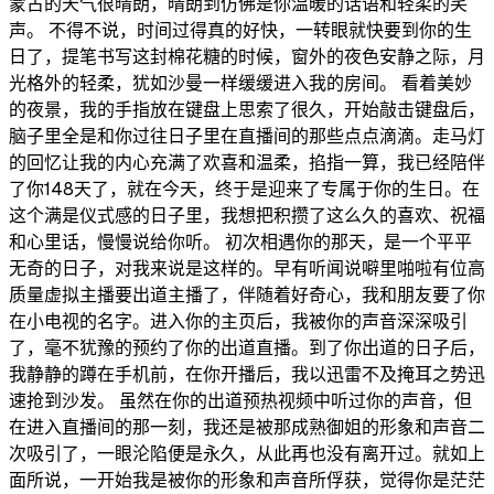
蒙古的天气很晴朗，晴朗到仿佛是你温暖的话语和轻柔的笑
声。 不得不说，时间过得真的好快，一转眼就快要到你的生
日了，提笔书写这封棉花糖的时候，窗外的夜色安静之际，月
光格外的轻柔，犹如沙曼一样缓缓进入我的房间。 看着美妙
的夜景，我的手指放在键盘上思索了很久，开始敲击键盘后，
脑子里全是和你过往日子里在直播间的那些点点滴滴。走马灯
的回忆让我的内心充满了欢喜和温柔，掐指一算，我已经陪伴
了你148天了，就在今天，终于是迎来了专属于你的生日。在
这个满是仪式感的日子里，我想把积攒了这么久的喜欢、祝福
和心里话，慢慢说给你听。 初次相遇你的那天，是一个平平
无奇的日子，对我来说是这样的。早有听闻说噼里啪啦有位高
质量虚拟主播要出道主播了，伴随着好奇心，我和朋友要了你
在小电视的名字。进入你的主页后，我被你的声音深深吸引
了，毫不犹豫的预约了你的出道直播。到了你出道的日子后，
我静静的蹲在手机前，在你开播后，我以迅雷不及掩耳之势迅
速抢到沙发。 虽然在你的出道预热视频中听过你的声音，但
在进入直播间的那一刻，我还是被那成熟御姐的形象和声音二
次吸引了，一眼沦陷便是永久，从此再也没有离开过。就如上
面所说，一开始我是被你的形象和声音所俘获，觉得你是茫茫