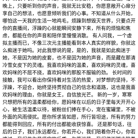
晚上，只要听到你的声音，我就无比安稳，你愿意敞开心扉分
享自己的想法，也愿意倾听我们的心事。不知道从什么开始，
哪怕这一天我的生活一地鸡毛，烦躁到想毁灭世界，只要点开
你的直播间，浮躁的心就能瞬间安静下来，所有的烦恼和焦
虑，都能在你的声音和陪伴里慢慢消散。 有人问我，一个虚
拟主播而已，不像三次元主播能看到本人真实的样貌，你就这
么痴迷于她吗。对此我想说的是，是的，我就是如此痴迷于
她，不是因为她的皮套，也不是因为她的声音，而是藏在那清
冷雪女皮下的灵魂。我喜欢妈咪的温柔，喜欢妈咪的灵魂，喜
欢妈咪的不屈不挠，喜欢妈咪的那股不服输的劲。 长时间的
接触，我可以看出你保持着对生活的热爱，对梦想的坚持，不
浮躁，不迎合，始终坚持贯彻自己的信念和道路，这也是我喜
欢妈咪的理由，你就是女王，自信放光芒。 新的一岁，寒寒
只想把所有的温柔都给你，愿妈咪在以后的日子里每天开开心
心，被生活温柔以待，被粉丝们捧在手心，宠在蜜罐里，不被
外面的风雨侵扰。愿你所求皆如愿，所行皆坦途，所有的努力
都能得到回应，所有的付出都能收获惊喜。 还是那句话，往
后的日子，我们永远都在，你若开心，我们陪着你开心，你若