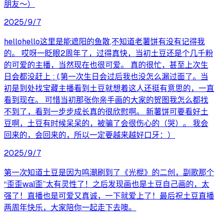
朋友～）
2025/9/7
hellohello这里是能遮阳的鱼散,不知道老薯饼有没有记得我
的。 哎呀一眨眼2周年了，过得真快，当初土豆还是个几千粉
的可爱的主播，当然现在也很可爱。 真的很忙，甚至上次生
日会都没赶上 : (,第一次生日会过后我也没怎么漏过面了。当
初是到处找宝藏主播看到土豆就想着这人还挺有意思的，一直
看到现在。 可惜当初那张你亲手画的大家的贺图我怎么都找
不到了，看到一步步成长真的很欣慰啊。 新薯饼可要看好土
豆啊，土豆有时候呆呆的，被骗了会很伤心的（哭）。 我会
回来的，会回来的，所以一定要越来越好口牙：）
2025/9/7
第一次知道土豆是因为鸣潮刷到了《光棍》的二创，副歌那个
“歪歪waǐ歪”太有灵性了！之后发现画也是土豆自己画的，太
强了！直播也是可爱又真诚，一下就爱上了！最后祝土豆直播
两周年快乐，大家陪你一起走下去噢。