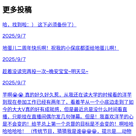
更多投稿
哈，找到啦：） 这下必须备份了）
2025/9/7
地蛋儿二周年快乐啊！祝我的小保底都歪给地蛋儿啊！
2025/9/7
趁着没读完再投一次~晚安宝宝~明天见~
2025/9/7
芋啊😭😭 真的好久好久惹，从我还在读大学的时候看的洋芋
到现在参加工作已经有两年了，看着芋从一个小底边走到了如
今的大大V真的好有成就感，但是最近总是没什么时间看直
播，只能挂在直播间偶尔发几句弹幕。但是！我喜欢洋芋的心
是不会变的！给芋总上第一个总督的目标是不会变的！啊哈哈
哈哈哈哈！ （传统节目，猜猜我是谁😁😁😁，提示是……动物