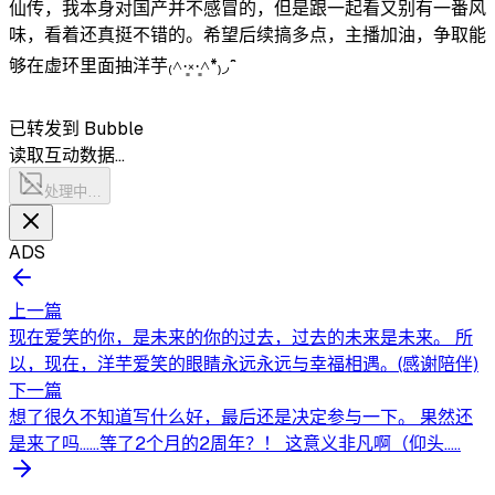
仙传，我本身对国产并不感冒的，但是跟一起看又别有一番风
味，看着还真挺不错的。希望后续搞多点，主播加油，争取能
够在虚环里面抽洋芋₍˄·͈༝·͈˄*₎◞ ̑̑
已转发到 Bubble
读取互动数据…
处理中…
ADS
上一篇
现在爱笑的你，是未来的你的过去，过去的未来是未来。 所
以，现在，洋芋爱笑的眼睛永远永远与幸福相遇。(感谢陪伴)
下一篇
想了很久不知道写什么好，最后还是决定参与一下。 果然还
是来了吗......等了2个月的2周年？！ 这意义非凡啊（仰头.....