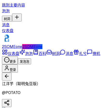
跳到主要内容
泡泡
树洞
消息
仪表盘
2SOMEone
2SOMEone
仪表盘
泡泡
百科
树洞
消息
礼兮
僚机
更多
发泡泡
登录
江洋芋（聪明兔豆版）
@
POTATO