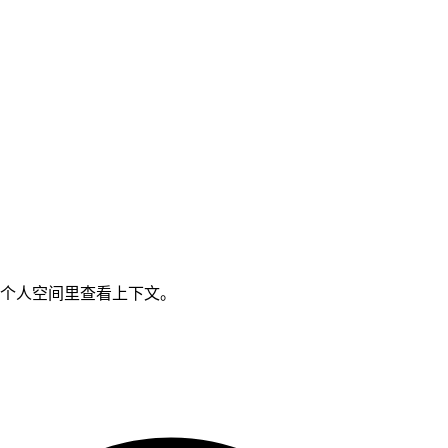
个个人空间里查看上下文。