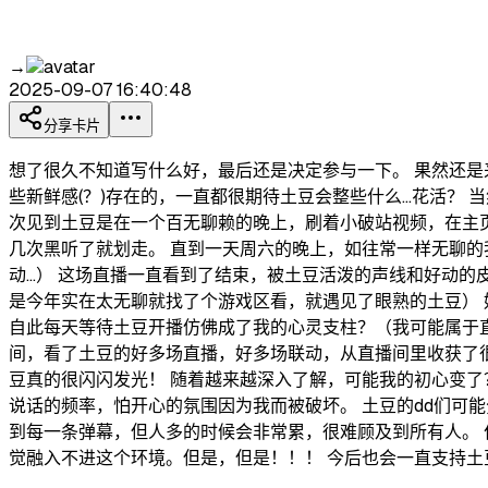
→
2025-09-07 16:40:48
分享卡片
想了很久不知道写什么好，最后还是决定参与一下。 果然还是来了
些新鲜感(？)存在的，一直都很期待土豆会整些什么...花活
次见到土豆是在一个百无聊赖的晚上，刷着小破站视频，在主
几次黑听了就划走。 直到一天周六的晚上，如往常一样无聊
动...） 这场直播一直看到了结束，被土豆活泼的声线和好动
是今年实在太无聊就找了个游戏区看，就遇见了眼熟的土豆） 
自此每天等待土豆开播仿佛成了我的心灵支柱？（我可能属于直
间，看了土豆的好多场直播，好多场联动，从直播间里收获了
豆真的很闪闪发光！ 随着越来越深入了解，可能我的初心变了
说话的频率，怕开心的氛围因为我而被破坏。 土豆的dd们可
到每一条弹幕，但人多的时候会非常累，很难顾及到所有人。
觉融入不进这个环境。但是，但是！！！ 今后也会一直支持土