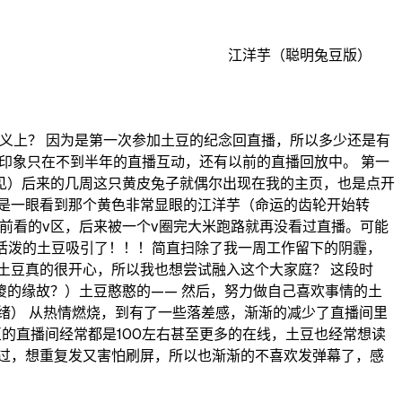
江洋芋（聪明兔豆版）
各种意义上？ 因为是第一次参加土豆的纪念回直播，所以多少还是有
的印象只在不到半年的直播互动，还有以前的直播回放中。 第一
见）后来的几周这只黄皮兔子就偶尔出现在我的主页，也是点开
是一眼看到那个黄色非常显眼的江洋芋（命运的齿轮开始转
3年前看的v区，后来被一个v圈完大米跑路就再没看过直播。可能
被活泼的土豆吸引了！！！简直扫除了我一周工作留下的阴霾，
土豆真的很开心，所以我也想尝试融入这个大家庭？ 这段时
的缘故？）土豆憨憨的—— 然后，努力做自己喜欢事情的土
绪） 从热情燃烧，到有了一些落差感，渐渐的减少了直播间里
豆的直播间经常都是100左右甚至更多的在线，土豆也经常想读
过，想重复发又害怕刷屏，所以也渐渐的不喜欢发弹幕了，感