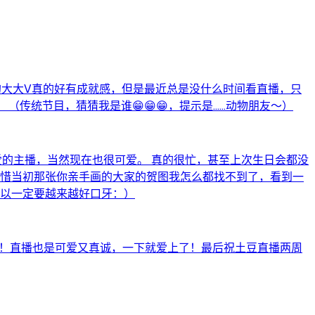
的大大V真的好有成就感，但是最近总是没什么时间看直播，只
传统节目，猜猜我是谁😁😁😁，提示是……动物朋友～）
的可爱的主播，当然现在也很可爱。 真的很忙，甚至上次生日会都没
 可惜当初那张你亲手画的大家的贺图我怎么都找不到了，看到一
所以一定要越来越好口牙：）
了！直播也是可爱又真诚，一下就爱上了！最后祝土豆直播两周