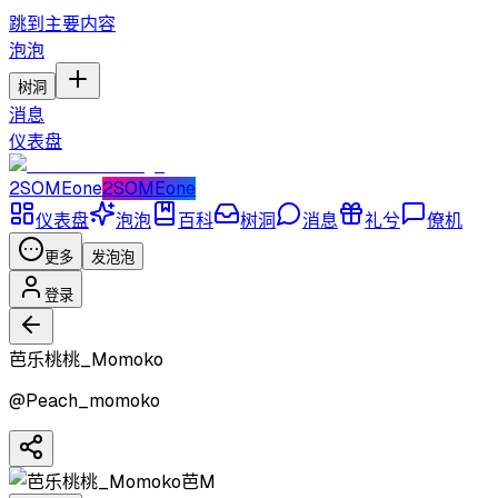
跳到主要内容
泡泡
树洞
消息
仪表盘
2SOMEone
2SOMEone
仪表盘
泡泡
百科
树洞
消息
礼兮
僚机
更多
发泡泡
登录
芭乐桃桃_Momoko
@
Peach_momoko
芭M