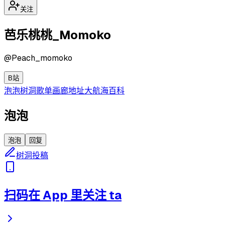
关注
芭乐桃桃_Momoko
@
Peach_momoko
B站
泡泡
树洞
歌单
画廊
地址
大航海
百科
泡泡
泡泡
回复
树洞投稿
扫码在 App 里关注 ta