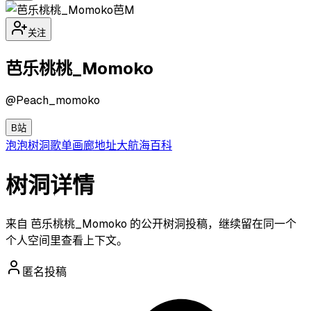
芭M
关注
芭乐桃桃_Momoko
@
Peach_momoko
B站
泡泡
树洞
歌单
画廊
地址
大航海
百科
树洞详情
来自 芭乐桃桃_Momoko 的公开树洞投稿，继续留在同一个
个人空间里查看上下文。
匿名投稿