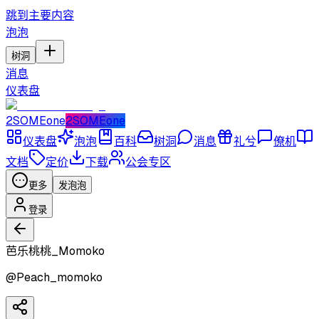
跳到主要内容
泡泡
树洞
消息
仪表盘
2SOMEone
2SOMEone
仪表盘
泡泡
百科
树洞
消息
礼兮
僚机
文档
定价
下载
公会专区
更多
发泡泡
登录
芭乐桃桃_Momoko
@
Peach_momoko