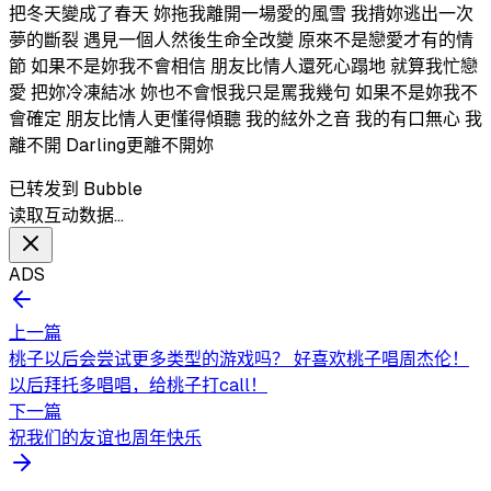
把冬天變成了春天 妳拖我離開一場愛的風雪 我揹妳逃出一次
夢的斷裂 遇見一個人然後生命全改變 原來不是戀愛才有的情
節 如果不是妳我不會相信 朋友比情人還死心蹋地 就算我忙戀
愛 把妳冷凍結冰 妳也不會恨我只是罵我幾句 如果不是妳我不
會確定 朋友比情人更懂得傾聽 我的絃外之音 我的有口無心 我
離不開 Darling更離不開妳
已转发到 Bubble
读取互动数据…
ADS
上一篇
桃子以后会尝试更多类型的游戏吗？ 好喜欢桃子唱周杰伦！
以后拜托多唱唱，给桃子打call！
下一篇
祝我们的友谊也周年快乐