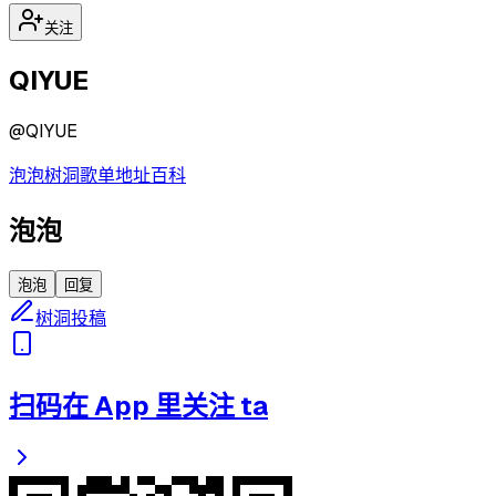
关注
QIYUE
@
QIYUE
泡泡
树洞
歌单
地址
百科
泡泡
泡泡
回复
树洞投稿
扫码在 App 里关注 ta