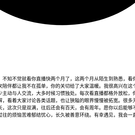
nbsp; 双满快乐屿姐。不知不觉就看你直播快两个月了，这两个月从陌
次陪伴都让我不在孤单，你的关切给了大家温暖。我很高兴在这
少主动与人交流，大多时候习惯独处。每次看直播都格外放松，
解，看着大家讨论各类话题，也让狭隘的眼界慢慢被拓宽。很多
长，这次只是双满，往后还会有百天，会有周年。愿你以后能够
过往的烦恼苦难郁结忧心，长久被善意环绕。有幸遇见，我会一直