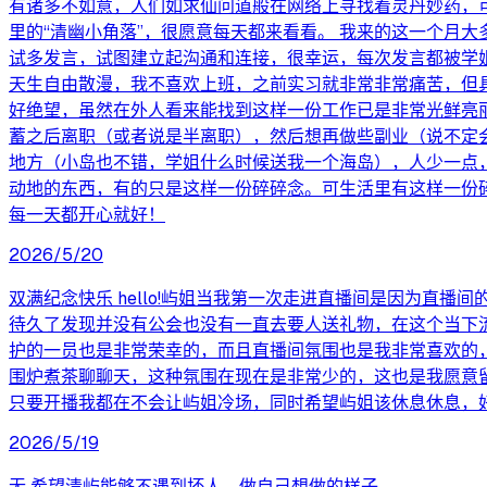
有诸多不如意，人们如求仙问道般在网络上寻找着灵丹妙药，
里的“清幽小角落”，很愿意每天都来看看。 我来的这一个月
试多发言，试图建立起沟通和连接，很幸运，每次发言都被学
天生自由散漫，我不喜欢上班，之前实习就非常非常痛苦，但
好绝望，虽然在外人看来能找到这样一份工作已是非常光鲜亮
蓄之后离职（或者说是半离职），然后想再做些副业（说不定
地方（小岛也不错，学姐什么时候送我一个海岛），人少一点
动地的东西，有的只是这样一份碎碎念。可生活里有这样一份
每一天都开心就好！
2026/5/20
双满纪念快乐 hello!屿姐当我第一次走进直播间是因为
待久了发现并没有公会也没有一直去要人送礼物，在这个当下
护的一员也是非常荣幸的，而且直播间氛围也是我非常喜欢的
围炉煮茶聊聊天，这种氛围在现在是非常少的，这也是我愿意
只要开播我都在不会让屿姐冷场，同时希望屿姐该休息休息，好
2026/5/19
无 希望清屿能够不遇到坏人，做自己想做的样子