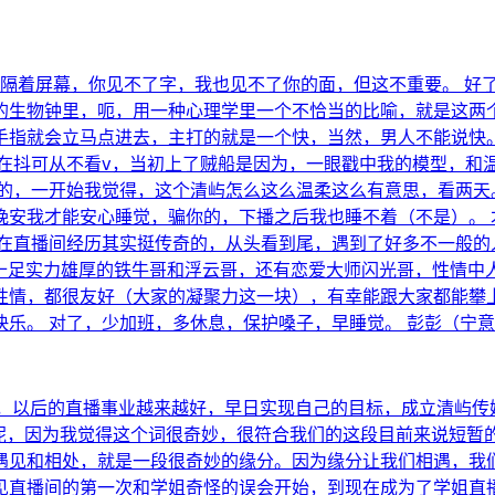
的说法：隔着屏幕，你见不了字，我也见不了你的面，但这不重要。 
的生物钟里，呃，用一种心理学里一个不恰当的比喻，就是这两
手指就会立马点进去，主打的就是一个快，当然，男人不能说快。
在抖可从不看v，当初上了贼船是因为，一眼戳中我的模型，和
久的，一开始我觉得，这个清屿怎么这么温柔这么有意思，看两天
晚安我才能安心睡觉，骗你的，下播之后我也睡不着（不是）。 
 在直播间经历其实挺传奇的，从头看到尾，遇到了好多不一般的
历十足实力雄厚的铁牛哥和浮云哥，还有恋爱大师闪光哥，性情中人
性情，都很友好（大家的凝聚力这一块），有幸能跟大家都能攀上
乐。 对了，少加班，多休息，保护嗓子，早睡觉。 彭彭（宁
加520快乐，以后的直播事业越来越好，早日实现自己的目标，成立
题呢，因为我觉得这个词很奇妙，很符合我们的这段目前来说短暂的故事。这个
见和相处，就是一段很奇妙的缘分。因为缘分让我们相遇，我们有了
见直播间的第一次和学姐奇怪的误会开始，到现在成为了学姐直播