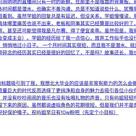
可闹哄哄的直播间只有一时的新鲜，在那里不是喧嚣的背景板、
大多时间都是潜水，也确实不善沟通，总是不知道说些什么、犹
姐看到。虽然学姐的回复总是有延迟，但没关系，学姐慢慢读，我
具体哪里痛苦也说不出来，老板和同事其实已经算是比较好的了
丽，甚至还可能觉得我是凡尔赛、得了便宜卖乖。虽然但是，我
会变成主业）。学姐的经历给了我一点信心，放弃工作似乎也没
，悄悄地过小日子。 一个月时间其实很短，而且我不是潜水、就
碎碎念的经历其实已经是很好的回忆了，不是吗？故事还长，我
直播间的标题吸引到了我，我想北大毕业的应该是非常有能力的怎么
流量巨大的时代反而选择了更纯净和自身的魅力去吸引各位小伙
，并没有吵吵闹闹的音乐也没有吆喝礼物的声音，只有屿姐轻轻
留下来的原因，虽然都说虚拟角色的花期很短，但是我们并不是
好保护嗓子。祝屿姐早日有10w粉吧（先定个小目标）