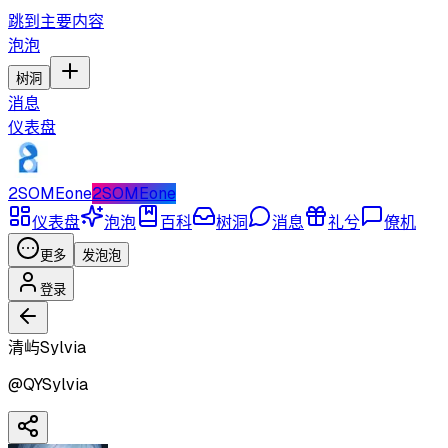
跳到主要内容
泡泡
树洞
消息
仪表盘
2SOMEone
2SOMEone
仪表盘
泡泡
百科
树洞
消息
礼兮
僚机
更多
发泡泡
登录
清屿Sylvia
@
QYSylvia