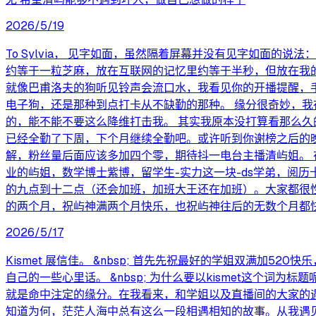
2026/5/19
To Sylvia， 见字如面，虽然隔着屏幕并没有见字如面
约等于一粒芝麻，放在互联网的记忆里约等于半秒，但放在我
就像巴甫洛夫的狗听见铃声会流口水，我看见你的开播提醒，
电子狗，还是那种到点打卡从不缺勤的那种。 缘分很奇妙，我
的，能不能不要这么降维打击我。 其实我原本没打算看那么
已经全勤了下周，下个月继续全勤吧。或许听到你谢榜之后的
解，粉丝量后面应该多加四个零，期待抖一电台主播清屿姐。
业的屿姐，数学博士紫博，留学生-实力这一块-ds学弟，阅
的九点到十二点（还会加班，加班大王还在加班）。大家都很
的两个月，祝屿神满两个月快乐，也祝屿神往后的无数个月都快
2026/5/17
Kismet 展信佳。 &nbsp; 首先先祝最好的学姐双满
自己的一些心里话。 &nbsp; 为什么要以kismet这个词为标
就是命中注定的缘分。在我看来，和学姐以及直播间的大家的遇
知道为何，茫茫人海中总有这么一段相遇相知的故事。从我遇