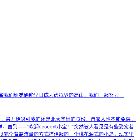
望我们姐弟俩能早日成为虚拟界的高山，我们一起努力！
直播间。最开始吸引我的还是北大学姐的身份，自家人也不能免俗。
到——“欢迎descent小宝！”突然被人看见是有些受宠若
以完全背离流量的方式搭建起的一个桃花源式的小岛。现实里