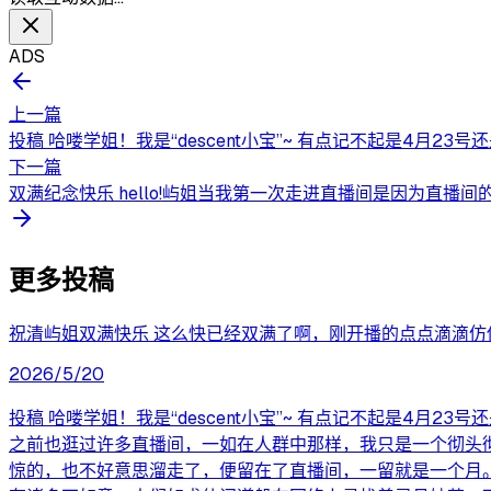
ADS
上一篇
投稿 哈喽学姐！我是“descent小宝”~ 有点记不起是4月23
下一篇
双满纪念快乐 hello!屿姐当我第一次走进直播间是因为直播
更多投稿
祝清屿姐双满快乐 这么快已经双满了啊，刚开播的点点滴滴
2026/5/20
投稿 哈喽学姐！我是“descent小宝”~ 有点记不起是4
之前也逛过许多直播间，一如在人群中那样，我只是一个彻头彻尾
惊的，也不好意思溜走了，便留在了直播间，一留就是一个月