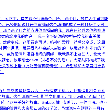
好了，说正事，首先恭喜你满两个月喽。 两个月，放在人生里可能
个月已经把每晚打开你直播间这个动作形成了一种非条件反射—
 那个两个月之前点进你直播间的我，现在已经成为你的赛博
温柔的欢迎我的声音。 我一度怀疑你的模型是按我的审美做
。然后变成，这周看完再说，屿神可爱捏。然后又变成，这周
才两个月呢，我觉得屿神会越来越好的，以我对屿神能力的了
人，或许没有屿姐直播间的羁绊，我就遇不上这些人，北大毕
梦念，数学硕士cava（排名不分先后）。大家共同构成了我
关系说上话（此处应该有表情包）。 希望能和大家度过更多
意）
清屿传媒！当然这些都是后话，正好有这个机会，我想借此机会说说
词源自于伊斯兰文化里面，“the will of Allah”,也
这些美好的故事。 &nbsp; 情不知所起，一往而深。也不
间的管理和大家都认识的ds学弟，虽然说只有短短的一月有