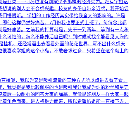
就是韭菜——何况也没有别家少爷那样的经济实力。唯有学姐这
豫我想说的别人会不会感兴趣。校友的身份自带亲近感，我开始尝
们慢慢听。 学姐的工作经历其实带给我蛮大的影响的。许是
，即使这样仍然好痛苦。7月份我也要正式上班了，每每念此都
就是好痛苦。之前我的打算就是，先干一到两年，等到有一点积
什么可怕的，怎么不能养活自己呢？到时候就找个能看见大海的
是挂机、还经常溜出去看看外面的花花世界，写不出什么感天
也很喜欢学姐的这个小岛，不敢奢求过多，只希望在这个岛上的
会做直播呢，我以为又是吸引流量的某种方式所以点进去看了看，
伴，我觉得是我比较佩服的也是吸引我让我成为你的粉丝和星守
哼着歌一边耐心的回答大家的弹幕，就像是好朋友一样大家一起
奔着角色而来，是人格魅力而来，所以希望屿姐能一直播下去，