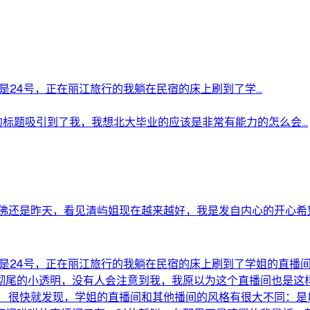
号还是24号，正在丽江旅行的我躺在民宿的床上刷到了学...
间的标题吸引到了我，我想北大毕业的应该是非常有能力的怎么会...
仿佛还是昨天，看见清屿姐现在越来越好，我是发自内心的开心希
月23号还是24号，正在丽江旅行的我躺在民宿的床上刷到了学姐的
的小透明，没有人会注意到我，我原以为这个直播间也是这样。直
。 很快就发现，学姐的直播间和其他播间的风格有很大不同：是