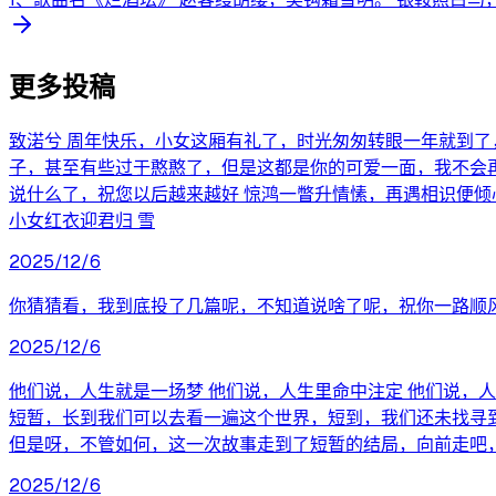
更多投稿
致渃兮 周年快乐，小女这厢有礼了，时光匆匆转眼一年就到
子，甚至有些过于憨憨了，但是这都是你的可爱一面，我不会
说什么了，祝您以后越来越好 惊鸿一瞥升情愫，再遇相识便倾
小女红衣迎君归 雪
2025/12/6
你猜猜看，我到底投了几篇呢，不知道说啥了呢，祝你一路顺
2025/12/6
他们说，人生就是一场梦 他们说，人生里命中注定 他们说，人
短暂，长到我们可以去看一遍这个世界，短到，我们还未找寻到
但是呀，不管如何，这一次故事走到了短暂的结局，向前走吧
2025/12/6