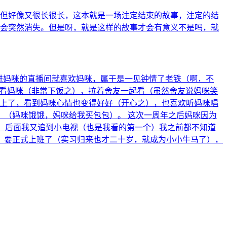
 但好像又很长很长，这本就是一场注定结束的故事，注定的结
就会突然消失。但是呀，就是这样的故事才会有意义不是吗，就
点进妈咪的直播间就喜欢妈咪，属于是一见钟情了老铁（啊，不
舍看妈咪（非常下饭之），拉着舍友一起看（虽然舍友说妈咪笑
赶上了，看到妈咪心情也变得好好（开心之），也喜欢听妈咪唱
（妈咪饿饿，妈咪给我买包包）。 这次一周年之后妈咪因为
，后面我又追到小电视（也是我看的第一个）我之前都不知道
，要正式上班了（实习归来也才二十岁，就成为小小牛马了），