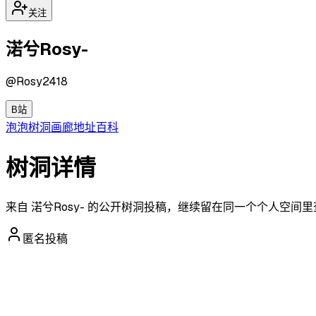
关注
渃兮Rosy-
@
Rosy2418
B站
泡泡
树洞
画廊
地址
百科
树洞详情
来自 渃兮Rosy- 的公开树洞投稿，继续留在同一个个人空间
匿名投稿