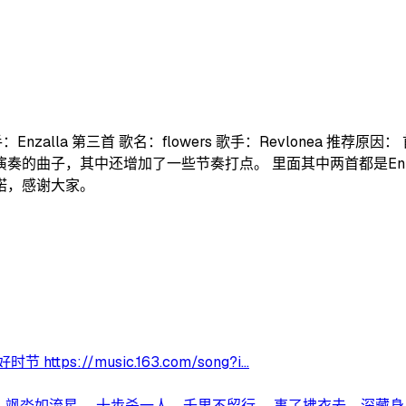
by 歌手：Enzalla 第三首 歌名：flowers 歌手：Revlon
子，其中还增加了一些节奏打点。 里面其中两首都是Enzalla的
渃，感谢大家。
//music.163.com/song?i...
飒沓如流星。 十步杀一人，千里不留行。 事了拂衣去，深藏身..