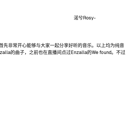
渃兮Rosy-
ea 推荐原因： 首先非常开心能够与大家一起分享好听的音乐。以上均为纯音
曲子，之前也在直播间点过Enzalla的We found。不过
.