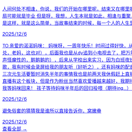
人间何处不相逢，你说，我们的开始在哪里呢，结束又在哪里呢
局可能就是毕业 但是呀，我想，人生本就是如此，相逢与重聚
是这样，就是这么简单，当故事结束的时候，每一个人的人生
2025/12/6
TO.亲爱的渃渃妈咪： 妈咪呀，一周年快乐！时间过得好快
兑，老妈，这也对），后面我也是从dy追到小电视去了，把万
声怪魔性的，鹅鹅鹅的），后来从学校出来实习，因为白班夜
歌，我有时候会录屏给我的朋友听（好听之），还有妈咪的配
三次元生活要暂时消失半年的事情我也是前两天我休假赶上直
直播有这个板块，但是作为粉丝当然喜欢爱播越来越好，我期
我等妈咪回来！ 孩子等待妈咪半年后的回归投喂（期待ing....） 
2025/12/6
避免俗套的猜猜我是谁所以直接告诉你，窝嫩叠
2025/12/6
查看全部 →