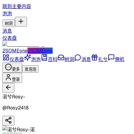
跳到主要内容
泡泡
树洞
消息
仪表盘
2SOMEone
2SOMEone
仪表盘
泡泡
百科
树洞
消息
礼兮
僚机
更多
发泡泡
登录
渃兮Rosy-
@
Rosy2418
渃