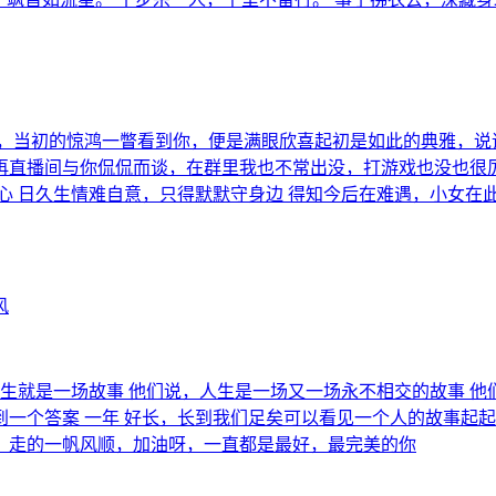
了，当初的惊鸿一瞥看到你，便是满眼欣喜起初是如此的典雅，说
再直播间与你侃侃而谈，在群里我也不常出没，打游戏也没也很
心 日久生情难自意，只得默默守身边 得知今后在难遇，小女在此
风
生就是一场故事 他们说，人生是一场又一场永不相交的故事 他
一个答案 一年 好长，长到我们足矣可以看见一个人的故事起起
，走的一帆风顺，加油呀，一直都是最好，最完美的你