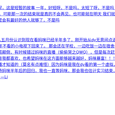
，这是短暂的故事 一年，好短呀，不是吗，太短了呀，不是吗
，可能那一次的结束就是真的不会再见，也可能就在明天 我们
里会有最好的他人就够了，不是吗
，从五月份认识到现在看妈咪已经半年多了，刚开始从dy无意间
年不看的小电视下回来了。 那会还在学校，一边吃饭一边在宿
班颠倒，有时候错过妈咪的直播（偷偷哭之QWQ），但是每次
音我都喜欢，也希望妈咪在这方面能够越来越好，妈咪暴富！！！
播才知道的（莫名有点难怪）因为妈咪是我在dy看的第一个虚拟
待妈咪半年后的回归，我也一直等妈咪，那会我也估计实习结束
—Li