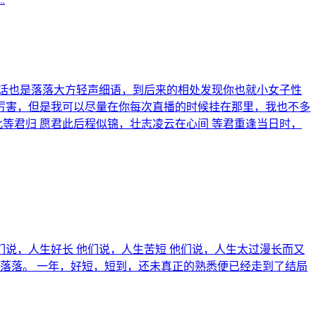
话也是落落大方轻声细语，到后来的相处发现你也就小女子性
厉害，但是我可以尽量在你每次直播的时候挂在那里，我也不多
等君归 愿君此后程似锦，壮志凌云在心间 等君重逢当日时，
们说，人生好长 他们说，人生苦短 他们说，人生太过漫长而又
落落。 一年，好短，短到，还未真正的熟悉便已经走到了结局