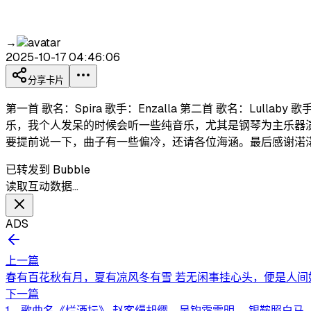
→
2025-10-17 04:46:06
分享卡片
第一首 歌名：Spira 歌手：Enzalla 第二首 歌名：Lulla
乐，我个人发呆的时候会听一些纯音乐，尤其是钢琴为主乐器演奏的曲
要提前说一下，曲子有一些偏冷，还请各位海涵。最后感谢渃
已转发到 Bubble
读取互动数据…
ADS
上一篇
春有百花秋有月，夏有凉风冬有雪 若无闲事挂心头，便是人间好时节 https:
下一篇
1、歌曲名《烂酒坛》 赵客缦胡缨，吴钩霜雪明。 银鞍照白马，