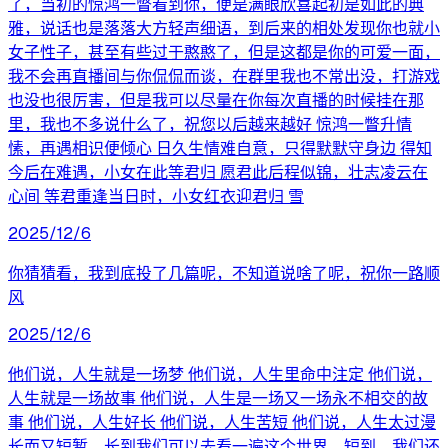
了，当初的惊鸿一瞥看到你，便是满眼欣喜起初是如此的典
雅，说话也是落落大方轻声细语，到后来的相处发现你也就小
女子性子，甚至有些过于憨憨了，但是这都是你的可爱一面，
我不会再直播间与你侃侃而谈，在群里我也不常出没，打游戏
也没也很厉害，但是我可以尽量在你每次直播的时候挂在那
里，我也不多说什么了，祝您以后越来越好 惊鸿一瞥升情
愫，再遇相识便倾心 日久生情难自意，只得默默守身边 得知
今后在难遇，小女在此等君归 愿君此后程似锦，壮志凌云在
心间 等君重逢当日时，小女红衣迎君归 雪
2025/12/6
你猜猜看，我到底投了几篇呢，不知道说啥了呢，祝你一路顺
风
2025/12/6
他们说，人生就是一场梦 他们说，人生里命中注定 他们说，
人生就是一场故事 他们说，人生是一场又一场永不相交的故
事 他们说，人生好长 他们说，人生苦短 他们说，人生太过漫
长而又短暂，长到我们可以去看一遍这个世界，短到，我们还