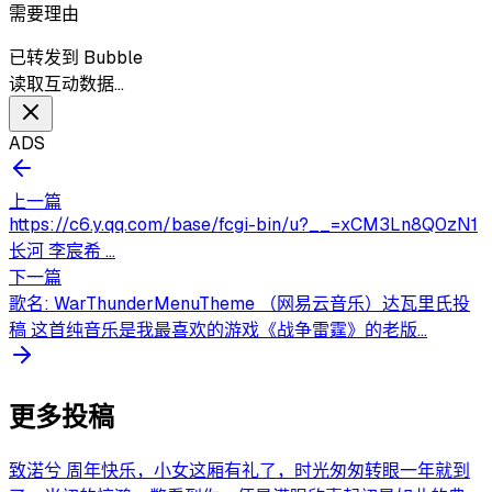
需要理由
已转发到 Bubble
读取互动数据…
ADS
上一篇
https://c6.y.qq.com/base/fcgi-bin/u?__=xCM3Ln8Q0zN1
长河 李宸希 ...
下一篇
歌名: WarThunderMenuTheme （网易云音乐）达瓦里氏投
稿 这首纯音乐是我最喜欢的游戏《战争雷霆》的老版...
更多投稿
致渃兮 周年快乐，小女这厢有礼了，时光匆匆转眼一年就到