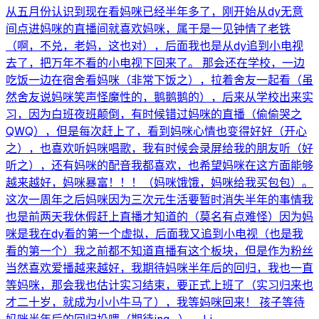
从五月份认识到现在看妈咪已经半年多了，刚开始从dy无意
间点进妈咪的直播间就喜欢妈咪，属于是一见钟情了老铁
（啊，不兑，老妈，这也对），后面我也是从dy追到小电视
去了，把万年不看的小电视下回来了。 那会还在学校，一边
吃饭一边在宿舍看妈咪（非常下饭之），拉着舍友一起看（虽
然舍友说妈咪笑声怪魔性的，鹅鹅鹅的），后来从学校出来实
习，因为白班夜班颠倒，有时候错过妈咪的直播（偷偷哭之
QWQ），但是每次赶上了，看到妈咪心情也变得好好（开心
之），也喜欢听妈咪唱歌，我有时候会录屏给我的朋友听（好
听之），还有妈咪的配音我都喜欢，也希望妈咪在这方面能够
越来越好，妈咪暴富！！！（妈咪饿饿，妈咪给我买包包）。
这次一周年之后妈咪因为三次元生活要暂时消失半年的事情我
也是前两天我休假赶上直播才知道的（莫名有点难怪）因为妈
咪是我在dy看的第一个虚拟，后面我又追到小电视（也是我
看的第一个）我之前都不知道直播有这个板块，但是作为粉丝
当然喜欢爱播越来越好，我期待妈咪半年后的回归，我也一直
等妈咪，那会我也估计实习结束，要正式上班了（实习归来也
才二十岁，就成为小小牛马了），我等妈咪回来！ 孩子等待