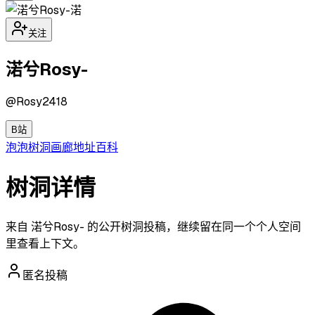
渃
关注
渃兮Rosy-
@
Rosy2418
B站
泡泡
树洞
画廊
地址
百科
树洞详情
来自 渃兮Rosy- 的公开树洞投稿，继续留在同一个个人空间
里查看上下文。
匿名投稿