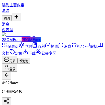
跳到主要内容
泡泡
树洞
消息
仪表盘
2SOMEone
2SOMEone
仪表盘
泡泡
百科
树洞
消息
礼兮
僚机
文档
定价
下载
公会专区
更多
发泡泡
登录
渃兮Rosy-
@
Rosy2418