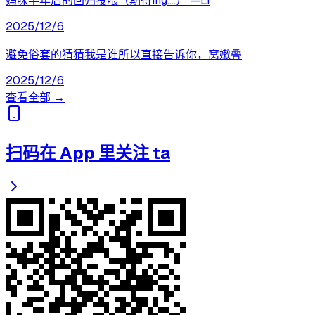
妈咪半年后的回归投喂（期待ing....） —Li
2025/12/6
避免俗套的猜猜我是谁所以直接告诉你，窝嫩叠
2025/12/6
查看全部 →
扫码在 App 里关注 ta