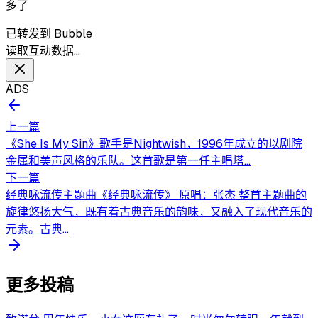
多了
已转发到 Bubble
读取互动数据…
ADS
上一篇
《She Is My Sin》歌手是Nightwish，1996年成立的以剧院
金属和美声风格的乐队。这首歌是第一任主唱塔...
下一篇
经典咏流传主题曲《经典咏流传》 原唱：张杰 整首主题曲的
旋律悠扬大气，既有着古典音乐的韵味，又融入了现代音乐的
元素。古典...
更多投稿