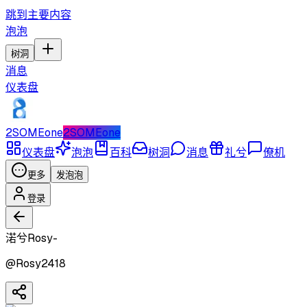
跳到主要内容
泡泡
树洞
消息
仪表盘
2SOMEone
2SOMEone
仪表盘
泡泡
百科
树洞
消息
礼兮
僚机
更多
发泡泡
登录
渃兮Rosy-
@
Rosy2418