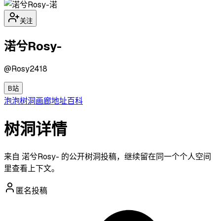
渃
关注
渃兮Rosy-
@
Rosy2418
B站
泡泡
树洞
画廊
地址
百科
树洞详情
来自 渃兮Rosy- 的公开树洞投稿，继续留在同一个个人空间
里查看上下文。
匿名投稿