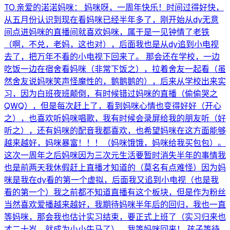
TO.亲爱的渃渃妈咪： 妈咪呀，一周年快乐！时间过得好快，
从五月份认识到现在看妈咪已经半年多了，刚开始从dy无意
间点进妈咪的直播间就喜欢妈咪，属于是一见钟情了老铁
（啊，不兑，老妈，这也对），后面我也是从dy追到小电视
去了，把万年不看的小电视下回来了。 那会还在学校，一边
吃饭一边在宿舍看妈咪（非常下饭之），拉着舍友一起看（虽
然舍友说妈咪笑声怪魔性的，鹅鹅鹅的），后来从学校出来实
习，因为白班夜班颠倒，有时候错过妈咪的直播（偷偷哭之
QWQ），但是每次赶上了，看到妈咪心情也变得好好（开心
之），也喜欢听妈咪唱歌，我有时候会录屏给我的朋友听（好
听之），还有妈咪的配音我都喜欢，也希望妈咪在这方面能够
越来越好，妈咪暴富！！！（妈咪饿饿，妈咪给我买包包）。
这次一周年之后妈咪因为三次元生活要暂时消失半年的事情我
也是前两天我休假赶上直播才知道的（莫名有点难怪）因为妈
咪是我在dy看的第一个虚拟，后面我又追到小电视（也是我
看的第一个）我之前都不知道直播有这个板块，但是作为粉丝
当然喜欢爱播越来越好，我期待妈咪半年后的回归，我也一直
等妈咪，那会我也估计实习结束，要正式上班了（实习归来也
才二十岁，就成为小小牛马了），我等妈咪回来！ 孩子等待