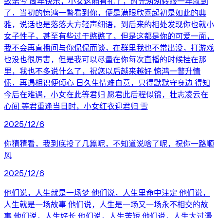
致渃兮 周年快乐，小女这厢有礼了，时光匆匆转眼一年就到
了，当初的惊鸿一瞥看到你，便是满眼欣喜起初是如此的典
雅，说话也是落落大方轻声细语，到后来的相处发现你也就小
女子性子，甚至有些过于憨憨了，但是这都是你的可爱一面，
我不会再直播间与你侃侃而谈，在群里我也不常出没，打游戏
也没也很厉害，但是我可以尽量在你每次直播的时候挂在那
里，我也不多说什么了，祝您以后越来越好 惊鸿一瞥升情
愫，再遇相识便倾心 日久生情难自意，只得默默守身边 得知
今后在难遇，小女在此等君归 愿君此后程似锦，壮志凌云在
心间 等君重逢当日时，小女红衣迎君归 雪
2025/12/6
你猜猜看，我到底投了几篇呢，不知道说啥了呢，祝你一路顺
风
2025/12/6
他们说，人生就是一场梦 他们说，人生里命中注定 他们说，
人生就是一场故事 他们说，人生是一场又一场永不相交的故
事 他们说，人生好长 他们说，人生苦短 他们说，人生太过漫