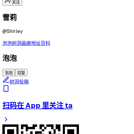
关注
雪莉
@
Shirley
泡泡
树洞
画廊
地址
百科
泡泡
泡泡
回复
树洞投稿
扫码在 App 里关注 ta