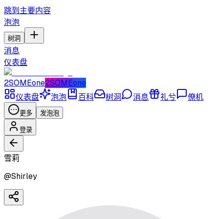
跳到主要内容
泡泡
树洞
消息
仪表盘
2SOMEone
2SOMEone
仪表盘
泡泡
百科
树洞
消息
礼兮
僚机
更多
发泡泡
登录
雪莉
@
Shirley