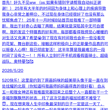
首先！好久不见ww （os:如果有错别字请帮我自动纠正谢
谢！） 25年有大半年的时间因为身体上和心理上的疾病导致
我身心非常之差啊😔，不过现在身体已经很好了也没有那么
忧郁焦虑了！ 25年十一月时候B站首页给我推了一部特摄
剧，我出于好奇心去瞄了两眼，结果就是深陷其中无可自拔
啊，我的发这个特摄真的好有用，每部都看得我感觉心暖暖的
对生活又充满了希望😭到了现在有时间我也会补一些没看完
的花絮、舞台剧这些，接触这样积极向上的正能量作品真的可
以振奋人心啊！我已彻底复活！ 这半年算是我最难忘的一段
时间了没有之一！！所有人立刻打开手机观看假面骑士、超级
战队、奥特曼🥰🥰
2026/5/20
520快乐！这里是约到了原画妈咪的超美丽头像于是一直在到
处炫耀的北辰（你知道吗我画师妈妈画得真的很好看） 自从
五一和我女神还有我推面完基回来之后整个人一直都处于一个
幸福到飘飘然的状态……托了这次见面的福加班都不难受了
😇，现在想来我人生中印象最深刻的日子一定是这一天了，
和女神一起去吃了火锅鸡一起去我推的店里面拼豆聊天，还知