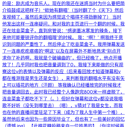
的是：励志成为音乐人。现在的我还在迷惑当时为什么要把简
介捣鼓成这把样子）“欸她有翻唱”（当时翻了个《天下》然后
发视频了，虽然后来因为感觉这个唱得不得劲删掉了） 当时
他发出这样一连串疑问，和对我的主页进行一个翻的时候，我
还在炫韭菜盒子，直到房管说：“感谢墨冰寒发的辣条，接下
来他可能要锐评你的翻唱哦”的时候。 我：“啊？” 啊我终于意
识到问题的严重性了，然后停止了吃韭菜盒子。我用弹幕发送
了一连串疙疙瘩瘩的“啊这”以及在屏幕外不断地恳求“别点开
求你了补药啊，我就是个破编曲的”，但已经晚了，他点开播
放了！几乎同时我也把音量调到了0，我接下来能做的只有观
察这位v的表情以及弹幕的反应（后来看回放才知道弹幕和v
都在推测我是男生还是女生），来判断我的翻唱水平有没有矢
上可以插花的地方（汗颜） 等我确认已经播放完的时候我才
把音量调回去，此时我已经整个人像跑完800米一样虚脱了，
连韭菜盒子都吃不下了（。）但好在弹幕和这位v都没说我唱
歌不好听（没矢到哪里去）（嗯），v猜对了我是女生，而我
也在他的直播间里驻足了下来（成为了我人生中第一个推），
虽然他后来也因为一些原因毕业了，但也有了一些美好的回忆
（遗憾.jpg） 【此棉花糖投稿来自一位姓墨的】（你这时候再