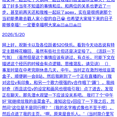
道了好多当年不知道的事情和瓜，和两位的关系也更近了一
步，甚至前两天还和我推一起玩了apex，实在是很感谢那个
当初能勇敢去戳人家小窗的自己😭 也希望大家接下来的日子
能够幸福！一定要幸福啊大家🙏🏻🙏🏻🙏🏻
2026/5/20
网上好，祝斯卡以及各位跃者520快乐。看到今天动态说有特
定主题棉花糖回，虽然有些社亖但还是决定投了。（活跃一下
气氛）（虽然但是这个事情应该有讲过，有点长，可能下文在
描述这个经历的时候会有点逻辑、思维混乱，请见谅）（）
事发时是在中考完刚休息几天，中午。当时正在激烈地炫韭菜
盒子，顺便刷一会B站，然后我刷到了一个正在直播的v（我
对这位v有印象，和另一个歌力很强的v合作唱了“踊”），我纯
好奇（而且这位v的设定和画风也很吸引我）点了进去，发现
正在聊天，那先潜水观望一下应该没关系吧。 我打了个“中午
好”就继续炫我的韭菜盒子。谁知这位v回应了一下我之后，忽
然问“这位是不是同行啊？”（我的名字格式像也不至于吧），
然后点进了我的主页，“啊，原来是音乐人。”（当时简介里写