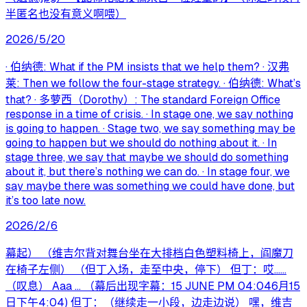
半匿名也没有意义啊喂）
2026/5/20
· 伯纳德: What if the PM insists that we help them? · 汉弗
莱: Then we follow the four-stage strategy. · 伯纳德: What’s
that? · 多萝西（Dorothy）: The standard Foreign Office
response in a time of crisis. · In stage one, we say nothing
is going to happen. · Stage two, we say something may be
going to happen but we should do nothing about it. · In
stage three, we say that maybe we should do something
about it, but there’s nothing we can do. · In stage four, we
say maybe there was something we could have done, but
it’s too late now.
2026/2/6
幕起） （维吉尔背对舞台坐在大排档白色塑料椅上，阎魔刀
在椅子左侧） （但丁入场，走至中央，停下） 但丁：哎……
（叹息） Aaa ... （幕后出现字幕：15 JUNE PM 04:046月15
日下午4:04) 但丁：（继续走一小段，边走边说） 嘿，维吉