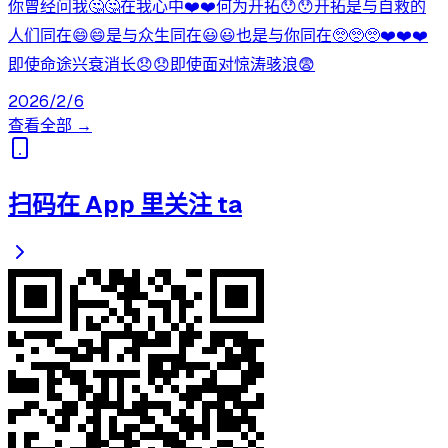
你曾经问我🤔🤔在我心中❤️❤️何为开拓😯😯开拓是与自救的
人们同在😄😄是与众生同在😃😃也是与你同在🥺🥺🥺❤️❤️❤️
即使命途兴衰消长😞😞即使面对惊涛骇浪😨
2026/2/6
查看全部 →
扫码在 App 里关注 ta