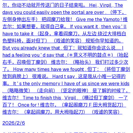
尔，你动不动就开传送门的日子结束啦。 Hei , Virgil , The
days you could easily open the portal are over . （停下，
左侧身伸出左手） 把阎魔刀给我！ Give me the Yamoto ! 维
吉尔：如果想要，就得自己拿。 If you want it , then you ' ll
have to take it （起身，拿着阎魔刀，从左边 绕过大排档白
色塑料椅，面对但丁） （戏谑的笑容） 规矩你早知道的。
But you already knew that . 但丁：就知道你会这么说…… I
had a feeling you ' d say that . (＊意义不明的鼓点＊) （抬起
右手，召唤但丁魔剑） 维吉尔：（略抬头） 我们打过多少次
了。 How many times have we fought . 但丁：（将但丁魔剑
放到肩膀上） 很难说。 Hard t say . 这是我从小唯一记得的
事。 It ' s the only memory I have of us since we were kids
. （略略微笑） （走向前）（坚定的眼神） 是了解的时候了，
维吉尔！ Time to finish this , Virgil . （横过但丁魔剑） 一了
百了！ Once for ! 维吉尔，（拿起阁磨刀 F 田大拇货起刀）
维吉尔：（拿起阎魔刀，用大拇指起刀） （戏谑的笑容）
2026/2/6