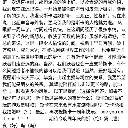
第一次进直播间，那句温柔的晚上好，以及青涩的自我介绍，
我到现在都还记得。一开始是被你的声音和皮套所吸引，随着
了解的深入，我发现斯卡唱歌好听、三观正、性格好，现在来
说，比起声音与外貌，更吸引我的是斯卡的人格魅力啦。 转
眼都一周年了，时间过得真快，在这期间经历了很多事情，认
识到了很多的新朋友，收获了无数的快乐；虽然也有遗憾，但
总的来说，这是一段令人愉悦的时间。祝斯卡早日百舰，破十
万粉丝，成为大V；在虚拟网络世界工作的同时，也希望斯卡
别忘了现实世界中自己的身体，只有斯卡身体健康，才能陪伴
跃者们走更远的路。当然，我们跃者也会一直支持斯卡，有什
么问题或者不愉快的都可以给我们说哦（当然，最好是没有，
祝愿斯卡天天开心）毕竟，比起主播与粉丝的关系，我更希望
我们能是朋友的关系。 冀望能陪伴斯卡走过更长的路，能与
斯卡一起看更多的风景。 以下是提问（选择性回答，如果不
想说可以跳过） 斯卡做过最神人的事是什么？ 斯卡玩过最好
玩的游戏是哪款？ 斯卡在未来会有水友游戏回吗？ 斯卡能和
我结婚吗（？） 最后，再次祝斯卡一周年快乐。 see you on
the net！！！ ————期待今晚周年庆的折（绝）翼（世）
良（好）鸟（鸟）