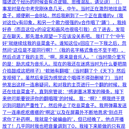
描述这个经历的时候会有点逻辑、思维混乱，请见谅）（）
事发时是在中考完刚休息几天，中午。当时正在激烈地炫韭菜
盒子，顺便刷一会B站，然后我刷到了一个正在直播的v（我
对这位v有印象，和另一个歌力很强的v合作唱了“踊”），我纯
好奇（而且这位v的设定和画风也很吸引我）点了进去，发现
正在聊天，那先潜水观望一下应该没关系吧。 我打了个“中午
好”就继续炫我的韭菜盒子。谁知这位v回应了一下我之后，忽
然问“这位是不是同行啊？”（我的名字格式像也不至于吧），
然后点进了我的主页，“啊，原来是音乐人。”（当时简介里写
的是：励志成为音乐人。现在的我还在迷惑当时为什么要把简
介捣鼓成这把样子）“欸她有翻唱”（当时翻了个《天下》然后
发视频了，虽然后来因为感觉这个唱得不得劲删掉了） 当时
他发出这样一连串疑问，和对我的主页进行一个翻的时候，我
还在炫韭菜盒子，直到房管说：“感谢墨冰寒发的辣条，接下
来他可能要锐评你的翻唱哦”的时候。 我：“啊？” 啊我终于意
识到问题的严重性了，然后停止了吃韭菜盒子。我用弹幕发送
了一连串疙疙瘩瘩的“啊这”以及在屏幕外不断地恳求“别点开
求你了补药啊，我就是个破编曲的”，但已经晚了，他点开播
放了！几乎同时我也把音量调到了0，我接下来能做的只有观