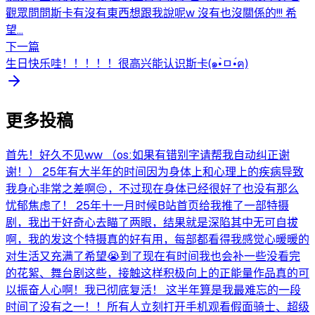
觀眾問問斯卡有沒有東西想跟我說呢w 沒有也沒關係的!!! 希
望...
下一篇
生日快乐哇！！！！！很高兴能认识斯卡(๑•̀ㅁ•́ฅ)
更多投稿
首先！好久不见ww （os:如果有错别字请帮我自动纠正谢
谢！） 25年有大半年的时间因为身体上和心理上的疾病导致
我身心非常之差啊😔，不过现在身体已经很好了也没有那么
忧郁焦虑了！ 25年十一月时候B站首页给我推了一部特摄
剧，我出于好奇心去瞄了两眼，结果就是深陷其中无可自拔
啊，我的发这个特摄真的好有用，每部都看得我感觉心暖暖的
对生活又充满了希望😭到了现在有时间我也会补一些没看完
的花絮、舞台剧这些，接触这样积极向上的正能量作品真的可
以振奋人心啊！我已彻底复活！ 这半年算是我最难忘的一段
时间了没有之一！！所有人立刻打开手机观看假面骑士、超级