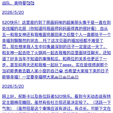
战队、奥特曼🥰🥰
2026/5/20
520快乐！这里是约到了原画妈咪的超美丽头像于是一直在到
处炫耀的北辰（你知道吗我画师妈妈画得真的很好看） 自从
五一和我女神还有我推面完基回来之后整个人一直都处于一个
幸福到飘飘然的状态……托了这次见面的福加班都不难受了
😇，现在想来我人生中印象最深刻的日子一定是这一天了，
和女神一起去吃了火锅鸡一起去我推的店里面拼豆聊天，还知
道了好多当年不知道的事情和瓜，和两位的关系也更近了一
步，甚至前两天还和我推一起玩了apex，实在是很感谢那个
当初能勇敢去戳人家小窗的自己😭 也希望大家接下来的日子
能够幸福！一定要幸福啊大家🙏🏻🙏🏻🙏🏻
2026/5/20
网上好，祝斯卡以及各位跃者520快乐。看到今天动态说有特
定主题棉花糖回，虽然有些社亖但还是决定投了。（活跃一下
气氛）（虽然但是这个事情应该有讲过，有点长，可能下文在