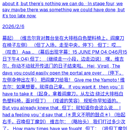
about it, but there’s nothing we can do. · In stage four, we
say maybe there was something we could have done, but
it’s too late now.
2026/2/6
幕起） （维吉尔背对舞台坐在大排档白色塑料椅上，阎魔刀
在椅子左侧） （但丁入场，走至中央，停下） 但丁：哎……
（叹息） Aaa ... （幕后出现字幕：15 JUNE PM 04:046月15
日下午4:04) 但丁：（继续走一小段，边走边说） 嘿，维吉
尔，你动不动就开传送门的日子结束啦。 Hei , Virgil , The
days you could easily open the portal are over . （停下，
左侧身伸出左手） 把阎魔刀给我！ Give me the Yamoto ! 维
吉尔：如果想要，就得自己拿。 If you want it , then you ' ll
have to take it （起身，拿着阎魔刀，从左边 绕过大排档白
色塑料椅，面对但丁） （戏谑的笑容） 规矩你早知道的。
But you already knew that . 但丁：就知道你会这么说…… I
had a feeling you ' d say that . (＊意义不明的鼓点＊) （抬起
右手，召唤但丁魔剑） 维吉尔：（略抬头） 我们打过多少次
了。 How many times have we fought . 但丁：（将但丁魔剑