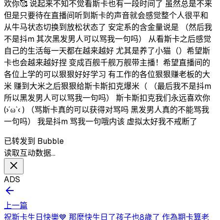
欢你🥰 说起来不知不觉看斯卡也有一段时间了 虽然总是不来
但是只要待在直播间听到斯卡的声音就会感觉整个人很平和
从牛马状态切换到放松状态了 安定系的含金量说是 （然后我
不是抖m 其次黑发男人可以骂我一句吗） 从看斯卡之后感觉
自己的生活每一天都在越来越好 尤其是养了小猫（）希望斯
卡也会越来越好捏 变成百舰千舰万舰带主播！希望直播间的
各位上学的可以狠狠好好学习 有工作的各位狠狠赚老板的大
米 赚到大米之后狠狠给斯卡斯扣克爆米（ （最后我不是抖m
所以黑发男人可以骂我一句吗） 斯卡斯扣克我们永远喜欢你
(›´ω`‹ ) （骂斯卡真的可以获得对骂吗 黑发男人真的不能骂我
一句吗） 我是抖m 骂我一句哦内该 虚拟太好我不戒断了
已转发到 Bubble
读取互动数据…
ADS
上一篇
祝斯卡生日快樂💙 那麼快生日了孩子也8歲了 作為期卡算老