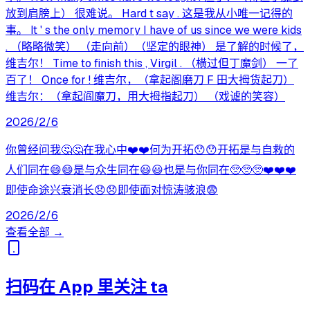
放到肩膀上） 很难说。 Hard t say . 这是我从小唯一记得的
事。 It ' s the only memory I have of us since we were kids
. （略略微笑） （走向前）（坚定的眼神） 是了解的时候了，
维吉尔！ Time to finish this , Virgil . （横过但丁魔剑） 一了
百了！ Once for ! 维吉尔，（拿起阁磨刀 F 田大拇货起刀）
维吉尔：（拿起阎魔刀，用大拇指起刀） （戏谑的笑容）
2026/2/6
你曾经问我🤔🤔在我心中❤️❤️何为开拓😯😯开拓是与自救的
人们同在😄😄是与众生同在😃😃也是与你同在🥺🥺🥺❤️❤️❤️
即使命途兴衰消长😞😞即使面对惊涛骇浪😨
2026/2/6
查看全部 →
扫码在 App 里关注 ta