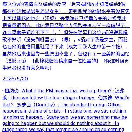
察这位v的表情以及弹幕的反应（后来看回放才知道弹幕和v
都在推测我是男生还是女生），来判断我的翻唱水平有没有矢
上可以插花的地方（汗颜） 等我确认已经播放完的时候我才
把音量调回去，此时我已经整个人像跑完800米一样虚脱了，
连韭菜盒子都吃不下了（。）但好在弹幕和这位v都没说我唱
歌不好听（没矢到哪里去）（嗯），v猜对了我是女生，而我
也在他的直播间里驻足了下来（成为了我人生中第一个推），
虽然他后来也因为一些原因毕业了，但也有了一些美好的回忆
（遗憾.jpg） 【此棉花糖投稿来自一位姓墨的】（你这时候再
半匿名也没有意义啊喂）
2026/5/20
· 伯纳德: What if the PM insists that we help them? · 汉弗
莱: Then we follow the four-stage strategy. · 伯纳德: What’s
that? · 多萝西（Dorothy）: The standard Foreign Office
response in a time of crisis. · In stage one, we say nothing
is going to happen. · Stage two, we say something may be
going to happen but we should do nothing about it. · In
stage three, we say that maybe we should do something