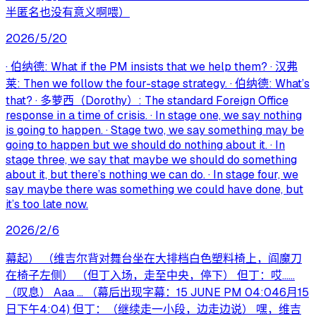
半匿名也没有意义啊喂）
2026/5/20
· 伯纳德: What if the PM insists that we help them? · 汉弗
莱: Then we follow the four-stage strategy. · 伯纳德: What’s
that? · 多萝西（Dorothy）: The standard Foreign Office
response in a time of crisis. · In stage one, we say nothing
is going to happen. · Stage two, we say something may be
going to happen but we should do nothing about it. · In
stage three, we say that maybe we should do something
about it, but there’s nothing we can do. · In stage four, we
say maybe there was something we could have done, but
it’s too late now.
2026/2/6
幕起） （维吉尔背对舞台坐在大排档白色塑料椅上，阎魔刀
在椅子左侧） （但丁入场，走至中央，停下） 但丁：哎……
（叹息） Aaa ... （幕后出现字幕：15 JUNE PM 04:046月15
日下午4:04) 但丁：（继续走一小段，边走边说） 嘿，维吉