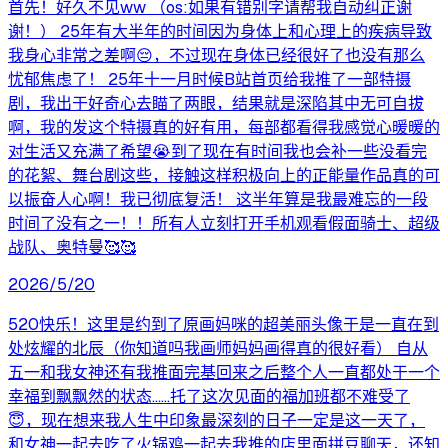
首先！好久不见ww （os:如果有错别字请帮我自动纠正谢
谢！） 25年有大半年的时间因为身体上和心理上的疾病导致
我身心非常之差啊😔，不过现在身体已经很好了也没有那么
忧郁焦虑了！ 25年十一月时候B站首页给我推了一部特摄
剧，我出于好奇心去瞄了两眼，结果就是深陷其中无可自拔
啊，我的发这个特摄真的好有用，每部都看得我感觉心暖暖的
对生活又充满了希望😭到了现在有时间我也会补一些没看完
的花絮、舞台剧这些，接触这样积极向上的正能量作品真的可
以振奋人心啊！我已彻底复活！ 这半年算是我最难忘的一段
时间了没有之一！！所有人立刻打开手机观看假面骑士、超级
战队、奥特曼🥰🥰
2026/5/20
520快乐！这里是约到了原画妈咪的超美丽头像于是一直在到
处炫耀的北辰（你知道吗我画师妈妈画得真的很好看） 自从
五一和我女神还有我推面完基回来之后整个人一直都处于一个
幸福到飘飘然的状态……托了这次见面的福加班都不难受了
😇，现在想来我人生中印象最深刻的日子一定是这一天了，
和女神一起去吃了火锅鸡一起去我推的店里面拼豆聊天，还知