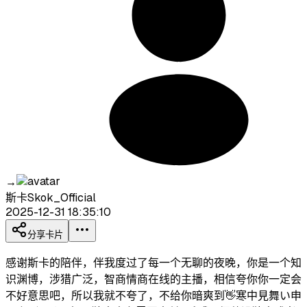
→
斯卡Skok_Official
2025-12-31 18:35:10
分享卡片
感谢斯卡的陪伴，伴我度过了每一个无聊的夜晚，你是一个知
识渊博，涉猎广泛，智商情商在线的主播，相信夸你你一定会
不好意思吧，所以我就不夸了，不给你暗爽到👋寒中見舞い申