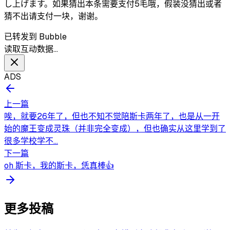
し上げます。如果猜出本条需要支付5毛哦，假装没猜出或者
猜不出请支付一块，谢谢。
已转发到 Bubble
读取互动数据…
ADS
上一篇
唉，就要26年了，但也不知不觉陪斯卡两年了，也是从一开
始的魔王变成灵珠（并非完全变成），但也确实从这里学到了
很多学校学不...
下一篇
oh 斯卡，我的斯卡，恁真棒👍
更多投稿