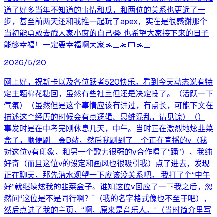
道了好多当年不知道的事情和瓜，和两位的关系也更近了一
步，甚至前两天还和我推一起玩了apex，实在是很感谢那个
当初能勇敢去戳人家小窗的自己😭 也希望大家接下来的日子
能够幸福！一定要幸福啊大家🙏🏻🙏🏻🙏🏻
2026/5/20
网上好，祝斯卡以及各位跃者520快乐。看到今天动态说有特
定主题棉花糖回，虽然有些社亖但还是决定投了。（活跃一下
气氛）（虽然但是这个事情应该有讲过，有点长，可能下文在
描述这个经历的时候会有点逻辑、思维混乱，请见谅）（）
事发时是在中考完刚休息几天，中午。当时正在激烈地炫韭菜
盒子，顺便刷一会B站，然后我刷到了一个正在直播的v（我
对这位v有印象，和另一个歌力很强的v合作唱了“踊”），我纯
好奇（而且这位v的设定和画风也很吸引我）点了进去，发现
正在聊天，那先潜水观望一下应该没关系吧。 我打了个“中午
好”就继续炫我的韭菜盒子。谁知这位v回应了一下我之后，忽
然问“这位是不是同行啊？”（我的名字格式像也不至于吧），
然后点进了我的主页，“啊，原来是音乐人。”（当时简介里写