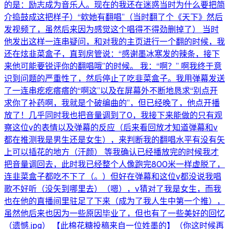
的是：励志成为音乐人。现在的我还在迷惑当时为什么要把简
介捣鼓成这把样子）“欸她有翻唱”（当时翻了个《天下》然后
发视频了，虽然后来因为感觉这个唱得不得劲删掉了） 当时
他发出这样一连串疑问，和对我的主页进行一个翻的时候，我
还在炫韭菜盒子，直到房管说：“感谢墨冰寒发的辣条，接下
来他可能要锐评你的翻唱哦”的时候。 我：“啊？” 啊我终于意
识到问题的严重性了，然后停止了吃韭菜盒子。我用弹幕发送
了一连串疙疙瘩瘩的“啊这”以及在屏幕外不断地恳求“别点开
求你了补药啊，我就是个破编曲的”，但已经晚了，他点开播
放了！几乎同时我也把音量调到了0，我接下来能做的只有观
察这位v的表情以及弹幕的反应（后来看回放才知道弹幕和v
都在推测我是男生还是女生），来判断我的翻唱水平有没有矢
上可以插花的地方（汗颜） 等我确认已经播放完的时候我才
把音量调回去，此时我已经整个人像跑完800米一样虚脱了，
连韭菜盒子都吃不下了（。）但好在弹幕和这位v都没说我唱
歌不好听（没矢到哪里去）（嗯），v猜对了我是女生，而我
也在他的直播间里驻足了下来（成为了我人生中第一个推），
虽然他后来也因为一些原因毕业了，但也有了一些美好的回忆
（遗憾.jpg） 【此棉花糖投稿来自一位姓墨的】（你这时候再