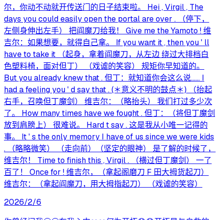
尔，你动不动就开传送门的日子结束啦。 Hei , Virgil , The
days you could easily open the portal are over . （停下，
左侧身伸出左手） 把阎魔刀给我！ Give me the Yamoto ! 维
吉尔：如果想要，就得自己拿。 If you want it , then you ' ll
have to take it （起身，拿着阎魔刀，从左边 绕过大排档白
色塑料椅，面对但丁） （戏谑的笑容） 规矩你早知道的。
But you already knew that . 但丁：就知道你会这么说…… I
had a feeling you ' d say that . (＊意义不明的鼓点＊) （抬起
右手，召唤但丁魔剑） 维吉尔：（略抬头） 我们打过多少次
了。 How many times have we fought . 但丁：（将但丁魔剑
放到肩膀上） 很难说。 Hard t say . 这是我从小唯一记得的
事。 It ' s the only memory I have of us since we were kids
. （略略微笑） （走向前）（坚定的眼神） 是了解的时候了，
维吉尔！ Time to finish this , Virgil . （横过但丁魔剑） 一了
百了！ Once for ! 维吉尔，（拿起阁磨刀 F 田大拇货起刀）
维吉尔：（拿起阎魔刀，用大拇指起刀） （戏谑的笑容）
2026/2/6