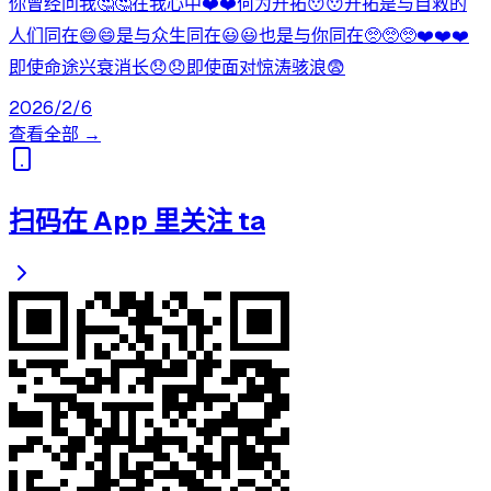
你曾经问我🤔🤔在我心中❤️❤️何为开拓😯😯开拓是与自救的
人们同在😄😄是与众生同在😃😃也是与你同在🥺🥺🥺❤️❤️❤️
即使命途兴衰消长😞😞即使面对惊涛骇浪😨
2026/2/6
查看全部 →
扫码在 App 里关注 ta