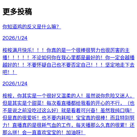
更多投稿
你知道鸡的反义是什么嘛？
2026/1/24
桉桉满月快乐！！！你真的是一个很棒很努力也很厉害的主
播！！！！！不论如何你在我心里都是最好的！你一定会越播
越好的！！不要怀疑自己也不要否定自己！！！坚定地走下去
吧！！
2026/1/24
桉桉，你其实是一个很好又温柔的人！虽然说你危险又迷人，
但是其实是个甜菜！每次看直播都给我看的开心的不行，（也
不是说之前没吃过这么好）就是看着可兴奋！虽然我纯口嗨！
但是真的很爱听！也不要内耗啦！宝宝真的很棒！而且特别努
力！直播真的是很耗气血的工作，每天播那么久真的很累！还
那么拼！会一直喜欢宝宝的！加油呀！