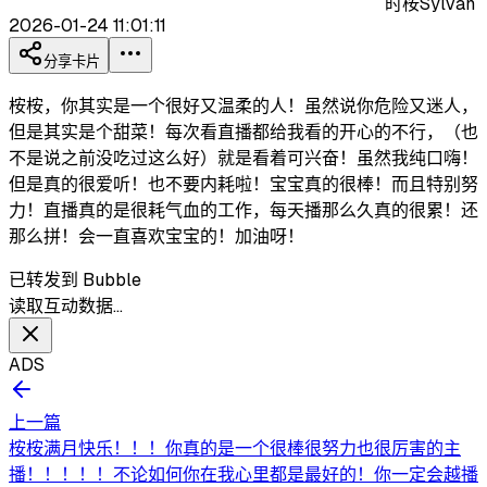
时桉Sylvan
2026-01-24 11:01:11
分享卡片
桉桉，你其实是一个很好又温柔的人！虽然说你危险又迷人，
但是其实是个甜菜！每次看直播都给我看的开心的不行，（也
不是说之前没吃过这么好）就是看着可兴奋！虽然我纯口嗨！
但是真的很爱听！也不要内耗啦！宝宝真的很棒！而且特别努
力！直播真的是很耗气血的工作，每天播那么久真的很累！还
那么拼！会一直喜欢宝宝的！加油呀！
已转发到 Bubble
读取互动数据…
ADS
上一篇
桉桉满月快乐！！！你真的是一个很棒很努力也很厉害的主
播！！！！！不论如何你在我心里都是最好的！你一定会越播