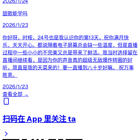
2026/1/24
甜歌能学吗
2026/1/23
你好呀，时桉，24号也是我认识你的第13天，祝你满月快
乐，天天开心。都说隔着电子屏幕总会缺一些温度，但是直播
过程中一些小小的不完美又总是带来了鲜活。我当时选择留在
直播间继续看，是因为你的声音真的超级无敌爆炸转圈的好
听，简直是我的天菜来的！要一直播到八十岁好嘛。 祝万事
胜意。
2026/1/23
查看全部 →
扫码在 App 里关注 ta