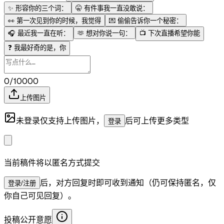
✨
形容你的三个词：
🤫
有件事我一直没敢说：
👀
第一次见到你的时候，我觉得
💌
偷偷告诉你一个秘密：
🎧
最近我一直在听：
🫶
想对你说一句：
📺
下次直播希望你能
❓
我最好奇的是，你
0/10000
上传图片
未登录仅支持上传图片，
后可上传更多类型
登录
当前稿件将以匿名方式提交
后，对方回复时即可收到通知（仍可保持匿名，仅
登录/注册
你自己可见回复）。
投稿公开意愿