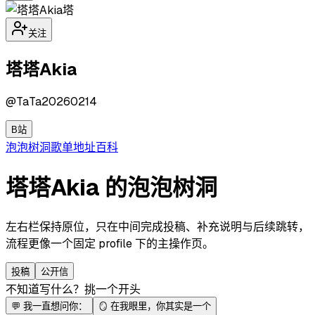
塔
关注
塔塔Akia
@
TaTa20260214
B站
泡泡
树洞
歌单
地址
百科
塔塔Akia 的泡泡树洞
左右栏保持原位，只在中间完成投稿、补充说明与后续跳转，
流程更像一个固定 profile 下的主操作页。
投稿
公开信
不知道写什么？挑一个开头
💬
我一直想问你：
🪞
在我眼里，你其实是一个