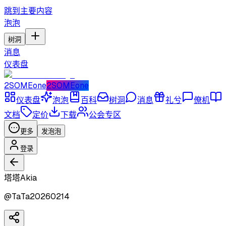
跳到主要内容
泡泡
树洞
消息
仪表盘
2SOMEone
2SOMEone
仪表盘
泡泡
百科
树洞
消息
礼兮
僚机
文档
定价
下载
公会专区
更多
发泡泡
登录
塔塔Akia
@
TaTa20260214