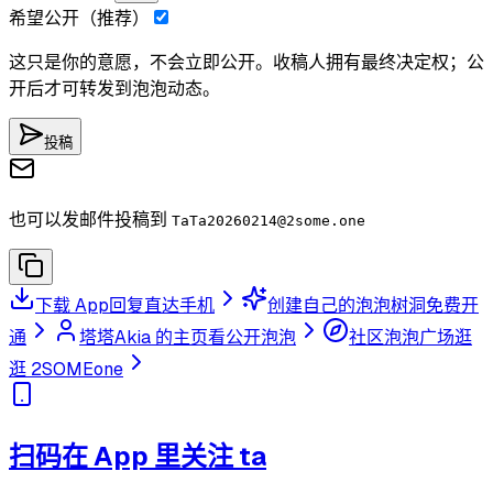
希望公开（推荐）
这只是你的意愿，不会立即公开。收稿人拥有最终决定权；公
开后才可转发到泡泡动态。
投稿
也可以发邮件投稿到
TaTa20260214
@2some.one
下载 App
回复直达手机
创建自己的泡泡树洞
免费开
通
塔塔Akia 的主页
看公开泡泡
社区泡泡广场
逛
逛 2SOMEone
扫码在 App 里关注 ta