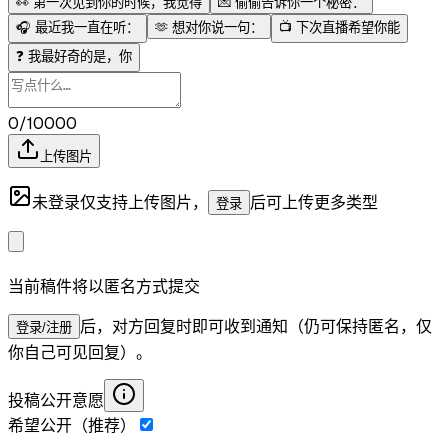
👀
第一次见到你的时候，我觉得
💌
偷偷告诉你一个秘密：
🎧
最近我一直在听：
🫶
想对你说一句：
📺
下次直播希望你能
❓
我最好奇的是，你
0/10000
上传图片
未登录仅支持上传图片，
后可上传更多类型
登录
当前稿件将以匿名方式提交
后，对方回复时即可收到通知（仍可保持匿名，仅
登录/注册
你自己可见回复）。
投稿公开意愿
希望公开（推荐）