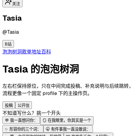
关注
Tasia
@
Tasia
B站
泡泡
树洞
歌单
地址
百科
Tasia 的泡泡树洞
左右栏保持原位，只在中间完成投稿、补充说明与后续跳转，
流程更像一个固定 profile 下的主操作页。
投稿
公开信
不知道写什么？挑一个开头
💬
我一直想问你：
🪞
在我眼里，你其实是一个
✨
形容你的三个词：
🤫
有件事我一直没敢说：