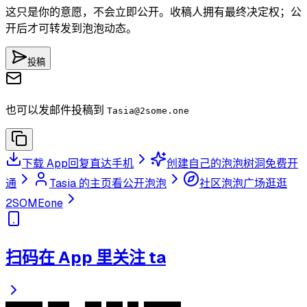
这只是你的意愿，不会立即公开。收稿人拥有最终决定权；公
开后才可转发到泡泡动态。
投稿
也可以发邮件投稿到
Tasia
@2some.one
下载 App
回复直达手机
创建自己的泡泡树洞
免费开
通
Tasia 的主页
看公开泡泡
社区泡泡广场
逛逛
2SOMEone
扫码在 App 里关注 ta