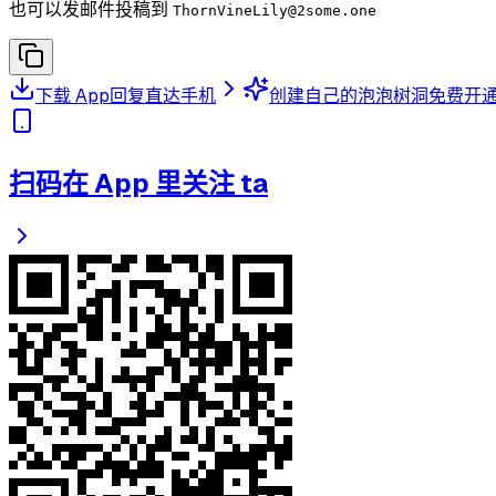
也可以发邮件投稿到
ThornVineLily
@2some.one
下载 App
回复直达手机
创建自己的泡泡树洞
免费开
扫码在 App 里关注 ta