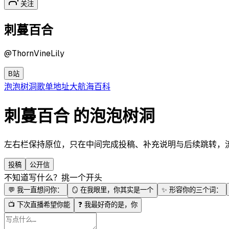
关注
刺蔓百合
@
ThornVineLily
B站
泡泡
树洞
歌单
地址
大航海
百科
刺蔓百合 的泡泡树洞
左右栏保持原位，只在中间完成投稿、补充说明与后续跳转，流程更
投稿
公开信
不知道写什么？挑一个开头
💬
我一直想问你：
🪞
在我眼里，你其实是一个
✨
形容你的三个词：
📺
下次直播希望你能
❓
我最好奇的是，你