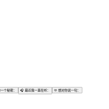
你一个秘密：
🎧
最近我一直在听：
🫶
想对你说一句：