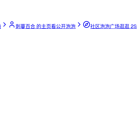
通
刺蔓百合 的主页
看公开泡泡
社区泡泡广场
逛逛 2S