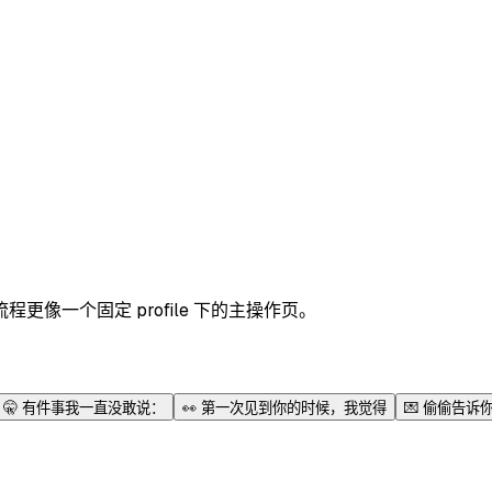
像一个固定 profile 下的主操作页。
🤫
有件事我一直没敢说：
👀
第一次见到你的时候，我觉得
💌
偷偷告诉