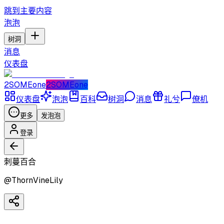
跳到主要内容
泡泡
树洞
消息
仪表盘
2SOMEone
2SOMEone
仪表盘
泡泡
百科
树洞
消息
礼兮
僚机
更多
发泡泡
登录
刺蔓百合
@
ThornVineLily