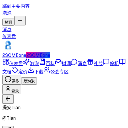
跳到主要内容
泡泡
树洞
消息
仪表盘
2SOMEone
2SOMEone
仪表盘
泡泡
百科
树洞
消息
礼兮
僚机
文档
定价
下载
公会专区
更多
发泡泡
登录
提安Tian
@
Tian