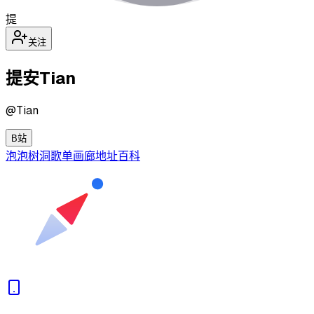
提
关注
提安Tian
@
Tian
B站
泡泡
树洞
歌单
画廊
地址
百科