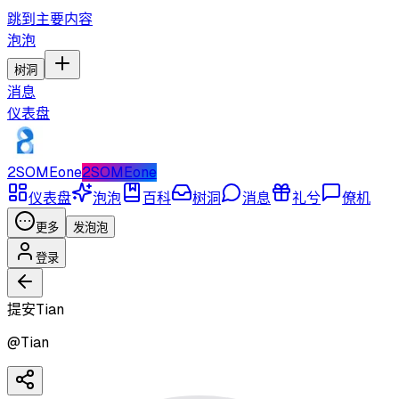
跳到主要内容
泡泡
树洞
消息
仪表盘
2SOMEone
2SOMEone
仪表盘
泡泡
百科
树洞
消息
礼兮
僚机
更多
发泡泡
登录
提安Tian
@
Tian