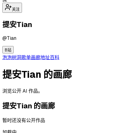
关注
提安Tian
@
Tian
B站
泡泡
树洞
歌单
画廊
地址
百科
提安Tian 的画廊
浏览公开 AI 作品。
提安Tian
的画廊
暂时还没有公开作品
加载中…