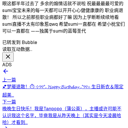
眼这都半年过去了 多余的煽情话就不说啦 祝最最最最可爱的
sumi宝宝未来的每一天都可以开开心心健健康康的 职业病退
散！ 所以之前那些职业病都好了嘛 因为上学断断续续地看
sumi直播不太有印象惹qwq 希望sumi一直都在 希望小枕宝们
可以一直都在 ——独属于sumi的蓝莓圣代
已转发到 Bubble
读取互动数据…
ADS
上一篇
💕梦魇退散！⏱️ ⊹୨୧⁺₊ 𝓗𝓪𝓹𝓹𝔂 𝓑𝓲𝓻𝓽𝓱𝓭𝓪𝔂 ₊⁺୨୧⊹ 生日新衣＆限定
超美...
下一篇
晚晚生日快乐！我是Tanpopo（蒲公英），主播或许可能不
认识我这个名字，毕竟我是从昨天晚上（其实是今天凌晨哈
哈）才看到...