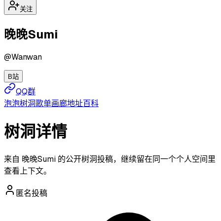
关注
晚晚Sumi
@
Wanwan
B站
QQ群
泡泡
树洞
歌单
画廊
地址
百科
树洞详情
来自 晚晚Sumi 的公开树洞投稿，继续留在同一个个人空间里
查看上下文。
匿名投稿