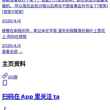
容都没看就抄下来了，我是万万没想到啊，那玩意居然是篇求
婚的。 所以我在此检讨我以后再也不图省事去抄作业了[哭笑]
[哭笑][哭笑]
2026/4/4
螃蟹在剥我的壳，笔记本在写我 漫天的我飘落在枫叶上雪花
上 而你在想我
2026/4/4
查看全部 →
主页资料
QQ群
扫码在 App 里关注 ta