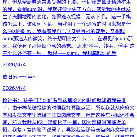
理，但从全局看通常会受损的下法。 但即便是如此精通棋术
的我，看到sumi时，我就好像迷失了方向，感觉我的棋盘发
生了天翻地覆的变化，变得难以捉摸，无从下手。 这一手棋...
该怎么下，该如何下呢。 当我用了一个通宵的时间来想是什
么原因的时候，我看着我自己这身经百战的双手，又想起
sumi那迷人的微笑，终于想明白为什么了。 在遇见的sumi那
天，我便有了那怦然心动的感觉。 原来“本手、妙手、俗手”这
三个以外还有一种。 就是——sumi，我想牵起你的手
2026/4/4
依旧另~一~半~
2026/4/4
检讨书： 孩子们当你们看到这篇检讨的时候就知道我是谁
了，由于棉花糖投稿的时候我打算整点活，所以我就从肉麻文
学和发疯文学里选择了长篇肉麻文学，但是这种东西我还不会
写，所以我就从KS上随便抄了一篇，因为那段时间临近单
招，我复习复的脑子都蒙了，导致我连那篇长篇肉麻文学的内