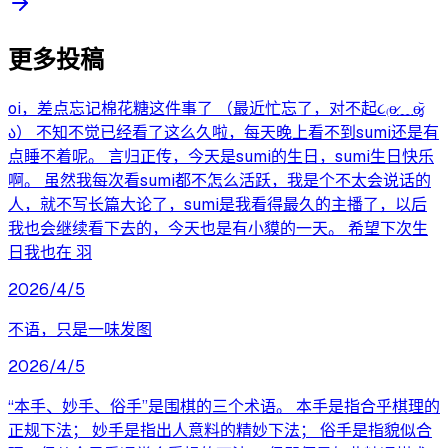
更多投稿
oi，差点忘记棉花糖这件事了 （最近忙忘了，对不起૮₍ɵ̷﹏ɵ̷̥̥᷅₎
ა） 不知不觉已经看了这么久啦，每天晚上看不到sumi还是有
点睡不着呢。 言归正传，今天是sumi的生日，sumi生日快乐
啊。 虽然我每次看sumi都不怎么活跃，我是个不太会说话的
人，就不写长篇大论了，sumi是我看得最久的主播了，以后
我也会继续看下去的，今天也是有小貘的一天。 希望下次生
日我也在 羽
2026/4/5
不语，只是一味发图
2026/4/5
“本手、妙手、俗手”是围棋的三个术语。 本手是指合乎棋理的
正规下法； 妙手是指出人意料的精妙下法； 俗手是指貌似合