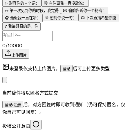
✨
形容你的三个词：
🤫
有件事我一直没敢说：
👀
第一次见到你的时候，我觉得
💌
偷偷告诉你一个秘密：
🎧
最近我一直在听：
🫶
想对你说一句：
📺
下次直播希望你能
❓
我最好奇的是，你
0/10000
上传图片
未登录仅支持上传图片，
后可上传更多类型
登录
当前稿件将以匿名方式提交
后，对方回复时即可收到通知（仍可保持匿名，仅
登录/注册
你自己可见回复）。
投稿公开意愿