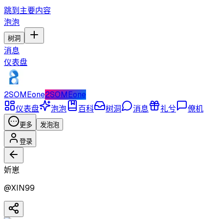
跳到主要内容
泡泡
树洞
消息
仪表盘
2SOMEone
2SOMEone
仪表盘
泡泡
百科
树洞
消息
礼兮
僚机
更多
发泡泡
登录
妡崽
@
XIN99