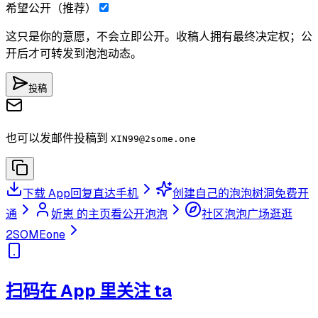
希望公开（推荐）
这只是你的意愿，不会立即公开。收稿人拥有最终决定权；公
开后才可转发到泡泡动态。
投稿
也可以发邮件投稿到
XIN99
@2some.one
下载 App
回复直达手机
创建自己的泡泡树洞
免费开
通
妡崽 的主页
看公开泡泡
社区泡泡广场
逛逛
2SOMEone
扫码在 App 里关注 ta