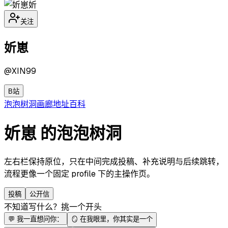
妡
关注
妡崽
@
XIN99
B站
泡泡
树洞
画廊
地址
百科
妡崽 的泡泡树洞
左右栏保持原位，只在中间完成投稿、补充说明与后续跳转，
流程更像一个固定 profile 下的主操作页。
投稿
公开信
不知道写什么？挑一个开头
💬
我一直想问你：
🪞
在我眼里，你其实是一个