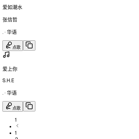
爱如潮水
张信哲
.
·
华语
点歌
爱上你
S.H.E
.
·
华语
点歌
1
1