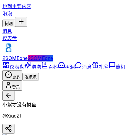
跳到主要内容
泡泡
树洞
消息
仪表盘
2SOMEone
2SOMEone
仪表盘
泡泡
百科
树洞
消息
礼兮
僚机
更多
发泡泡
登录
小紫才没有摸鱼
@
XiaoZI