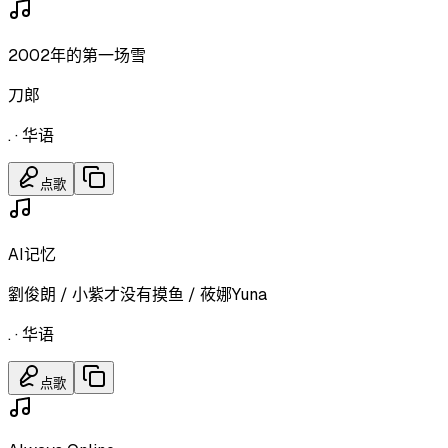
2002年的第一场雪
刀郎
.
·
华语
点歌
AI记忆
劉俊朗 / 小紫才没有摸鱼 / 莜娜Yuna
.
·
华语
点歌