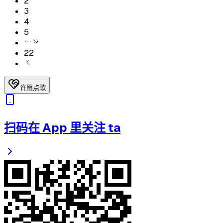
2
3
4
5
22
许愿点歌
扫码在 App 里关注 ta