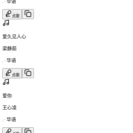
.
·
华语
点歌
爱久见人心
梁静茹
.
·
华语
点歌
爱你
王心凌
.
·
华语