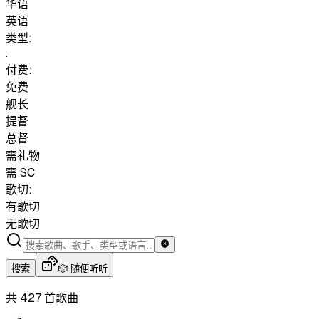
华语
英语
类型:
.
付费:
免费
舰长
提督
总督
需礼物
需 SC
歌切:
有歌切
无歌切
搜索
🎲 随便听听
共 427 首歌曲