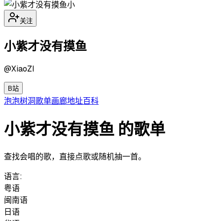
小
关注
小紫才没有摸鱼
@
XiaoZI
B站
泡泡
树洞
歌单
画廊
地址
百科
小紫才没有摸鱼 的歌单
查找会唱的歌，直接点歌或随机抽一首。
语言:
粤语
闽南语
日语