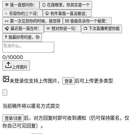
💬
我一直想问你：
🪞
在我眼里，你其实是一个
✨
形容你的三个词：
🤫
有件事我一直没敢说：
👀
第一次见到你的时候，我觉得
💌
偷偷告诉你一个秘密：
🎧
最近我一直在听：
🫶
想对你说一句：
📺
下次直播希望你能
❓
我最好奇的是，你
0/10000
上传图片
未登录仅支持上传图片，
后可上传更多类型
登录
当前稿件将以匿名方式提交
后，对方回复时即可收到通知（仍可保持匿名，仅
登录/注册
你自己可见回复）。