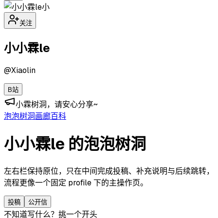
小
关注
小小霖le
@
Xiaolin
B站
小霖树洞，请安心分享~
泡泡
树洞
画廊
百科
小小霖le 的泡泡树洞
左右栏保持原位，只在中间完成投稿、补充说明与后续跳转，
流程更像一个固定 profile 下的主操作页。
投稿
公开信
不知道写什么？挑一个开头