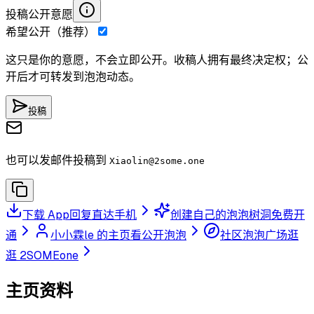
投稿公开意愿
希望公开（推荐）
这只是你的意愿，不会立即公开。收稿人拥有最终决定权；公
开后才可转发到泡泡动态。
投稿
也可以发邮件投稿到
Xiaolin
@2some.one
下载 App
回复直达手机
创建自己的泡泡树洞
免费开
通
小小霖le 的主页
看公开泡泡
社区泡泡广场
逛
逛 2SOMEone
主页资料