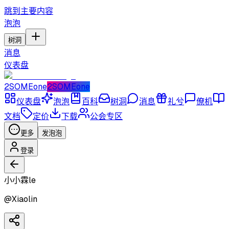
跳到主要内容
泡泡
树洞
消息
仪表盘
2SOMEone
2SOMEone
仪表盘
泡泡
百科
树洞
消息
礼兮
僚机
文档
定价
下载
公会专区
更多
发泡泡
登录
小小霖le
@
Xiaolin