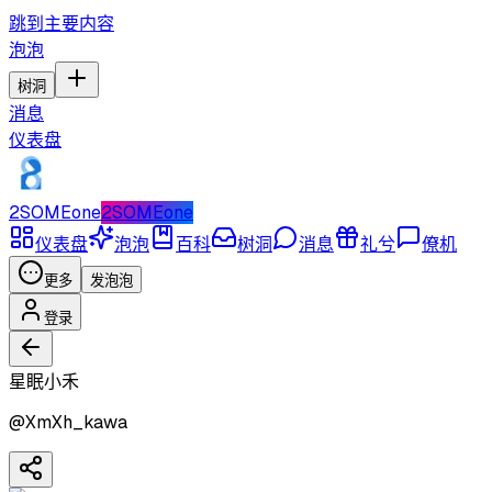
跳到主要内容
泡泡
树洞
消息
仪表盘
2SOMEone
2SOMEone
仪表盘
泡泡
百科
树洞
消息
礼兮
僚机
更多
发泡泡
登录
星眠小禾
@
XmXh_kawa