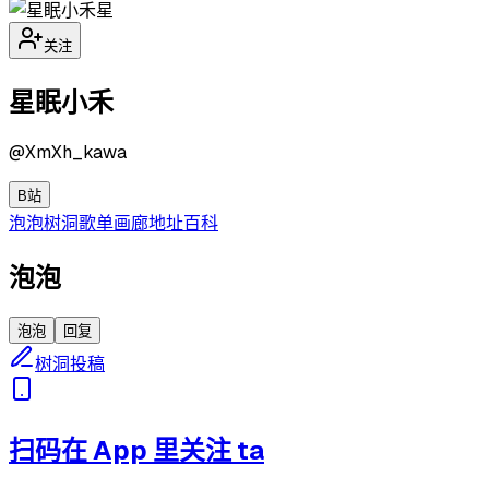
星
关注
星眠小禾
@
XmXh_kawa
B站
泡泡
树洞
歌单
画廊
地址
百科
泡泡
泡泡
回复
树洞投稿
扫码在 App 里关注 ta