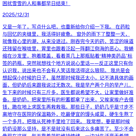
困扰雪雪的人和事都早日结束！
2025/12/31
又是一年了，写点什么吧，也重新给你介绍一下我。 在药粒
与回忆的夹缝里，我活得好疲惫。 窗外的雨下了整整一天，
就像我心里的潮，从来没退过。刚吞完今天的药，苦涩的味道
还残留在喉咙里，胃里也跟着泛起一阵翻江倒海的恶心。我蜷
缩在沙发里，抱着膝盖，看着茶几上那瓶贴着“精神类药品”标
签的药瓶，突然就想找个地方说说心里话——反正这里只有你
认识我，说出来也不会有人笑话我活得这么狼狈。 我总是会
想起保小时候的日子，虽然那时候我还太小，记不清具体的画
面，但奶奶后来跟我说过无数次。我是早产两个月的早产儿，
生下来的时候只有三斤多，医生都说希望不大，让家里做好准
备。是奶奶，把家里所有的积蓄都拿了出来，又挨家挨户去借
钱，跪在地上求医生再救救我。那些日子，奶奶几乎是寸步不
离地守在医院的保温箱外，吃最便宜的馒头咸菜，硬生生熬了
一个多月，把我从死神手里抢了回来。 我常想，要是那时候
奶奶没那么坚持，是不是就没有后来这么多痛苦了。至少不会