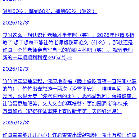
唱到60岁，跳到60岁，播到60岁（啊这!）
2025/12/31
哎呀这么一想认识竹老师才半年呢（笑），2026年也请多指
教了 想了想总不能让竹老师帮我写论文（什么），那就还是
许愿一个竹老师亲自写自己的萌娘百科吧（笑）。 祝竹老师
新的一年顺顺利利捏✧٩(ˊωˋ*)و✧
2025/12/31
竹竹明年早睡早起，健康地发福（晚上偷吃宵夜一直吧唧小嘴
的竹），竹竹出去旅游一两次（滑雪平安），喵喵叫回，海龟
汤回，水果大卖（爆老东西的米），恐怖游戏回。保持健康，
让脸蛋更加肥美，又大又白的荔枝臀？更加圆润 新年快乐，
万事如意（记得在体重秤上查收新年第一天的好消息）
2025/12/31
许愿雪雪能开开心心！许愿雪雪出爆款视频一夜十万粉！许愿