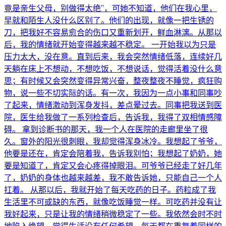
竟是亲生父母，别做得太绝”，可她不知道，他们在我心里，
早就和陌生人没什么区别了。他们的出现，就像一把生锈的
刀，把我好不容易愈合的伤口又重新划开，鲜血淋漓。从那以
后，我的情绪就开始变得越来越不稳定。 一开始我以为只是
压力太大，没在意。直到后来，我会突然情绪低落，连续好几
天躺在床上不想动，不想吃饭，不想说话，觉得活着没什么意
思；有时候又会突然变得异常兴奋，整夜整夜不睡觉，疯狂购
物，说一些不切实际的话。有一次，我因为一点小事和同事吵
了起来，情绪激动到浑身发抖，差点晕过去。同事把我送到医
院，医生给我做了一系列检查后，告诉我，我得了双相情感障
碍。 拿到诊断书的那天，我一个人在医院的走廊里坐了很
久。窗外的阳光很刺眼，我却觉得浑身冰冷。我想起了爷爷，
他要是还在，肯定会陪着我，告诉我别怕；我想起了奶奶，她
要是知道了，肯定又会心疼得掉眼泪。可爷爷已经走了好几年
了，奶奶的身体也越来越差，我不敢告诉她，只能自己一个人
扛着。 从那以后，我就开始了每天吃药的日子。药粒成了我
生活里不可或缺的东西，就像吃饭睡觉一样。可吃药并没有让
我好起来，只是让我的情绪稍微稳定了一些。我依然会时不时