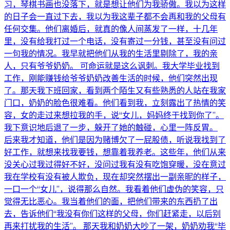
习，琴棋书画也没落下，就是想让他们为我骄傲。我以为这样
的日子会一直过下去，我以为我这辈子都不会再和我的父母有
任何交集。他们离婚后，就真的像人间蒸发了一样，十几年
里，没有给我打过一个电话，没有寄过一分钱，甚至没有问过
一句我的情况。我早就把他们从我的生活里剔除了，我的亲
人，只有爷爷奶奶。 可命运就是这么讽刺。我大学毕业找到
工作，刚能赚钱给爷爷奶奶改善生活的时候，他们突然出现
了。那天我下班回家，看到两个陌生又有些熟悉的人站在我家
门口，奶奶的脸色很难看。他们看到我，立刻露出了热情的笑
容，女的走过来想拉我的手，说“女儿，妈妈终于找到你了”。
我下意识地后退了一步，躲开了她的触碰，心里一阵反胃。
后来我才知道，他们是因为赌博欠了一屁股债，听说我找到了
好工作，就想来找我要钱，想靠着我养老。这些年，他们从来
没关心过我过得好不好，没问过我有没有吃饱穿暖，没在意过
我在学校有没有被人欺负，现在却突然摆出一副亲昵的样子，
一口一个“女儿”，说得那么自然。我看着他们虚伪的笑容，只
觉得无比恶心。我当着他们的面，把他们带来的东西扔了出
去，告诉他们“我没有你们这样的父母，你们赶紧走，以后别
再来打扰我的生活”。 那天我和奶奶大吵了一架，奶奶劝我“毕