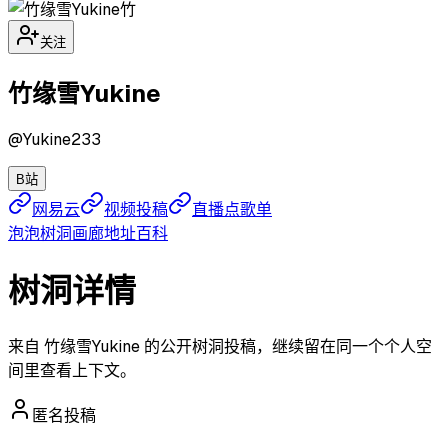
竹
关注
竹缘雪Yukine
@
Yukine233
B站
网易云
视频投稿
直播点歌单
泡泡
树洞
画廊
地址
百科
树洞详情
来自 竹缘雪Yukine 的公开树洞投稿，继续留在同一个个人空
间里查看上下文。
匿名投稿