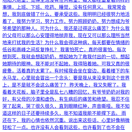
地陷入绝望，觉得生活没有任何希望，每天都在重复着同样的
事情，上班、下班、吃药、睡觉，没有任何意义。 我常常会
想，我到底做错了什么，要承受这些。我明明已经很努力地活
着了，我努力学习，努力工作，努力照顾奶奶，努力想成为爷
爷希望的那种人。可为什么，我还是过得这么痛苦？为什么我
的父母可以那么心安理得地抛弃我，现在又可以那么理所当然
地来打扰我的生活？为什么我会得这种病，每天都要在情绪的
低谷和高峰之间反复挣扎？ 我害怕死亡，真的很害怕。每次
想到死，我就会想起奶奶，想起她为了救我付出的一切，想起
她期待的眼神。我不能对不起她，我得陪着她。可我又真的很
疲惫，活着真的太累了。有时候我会坐在窗边，看着楼下的车
水马龙，心里就会冒出一个念头：要是我从来没来到这个世界
上，是不是就不会这么痛苦了？ 昨天晚上，我又失眠了。我
看着天花板，脑子里全是乱七八糟的回忆，有爷爷奶奶对我的
好，有父母的冷漠和虚伪，有生病后的痛苦和绝望。我忍不住
哭了起来，哭了很久很久，直到眼睛红肿，声音嘶哑。我不知
道这样的日子还要持续多久，我不知道我能不能撑下去。 雨
还在下，我的心情也依然沉重。说出来这些话，心里好像稍微
轻松了一点。也许没有人会看到这些，也许看到了也不会在