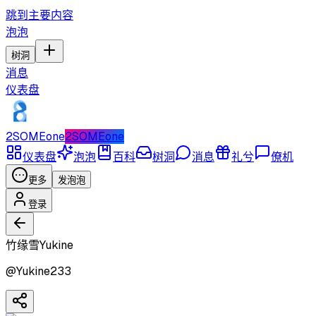
跳到主要内容
泡泡
树洞
消息
仪表盘
2SOMEone
2SOMEone
仪表盘
泡泡
百科
树洞
消息
礼兮
僚机
更多
发泡泡
登录
竹缘雪Yukine
@
Yukine233