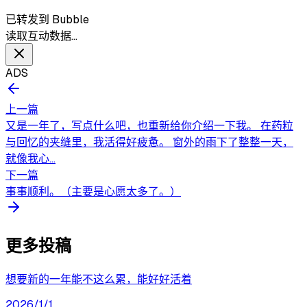
已转发到 Bubble
读取互动数据…
ADS
上一篇
又是一年了，写点什么吧，也重新给你介绍一下我。 在药粒
与回忆的夹缝里，我活得好疲惫。 窗外的雨下了整整一天，
就像我心...
下一篇
事事顺利。（主要是心愿太多了。）
更多投稿
想要新的一年能不这么累，能好好活着
2026/1/1