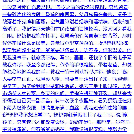
像现在这样，每天靠着药粒维持情绪，一边对生活毫无希望，
一边又对死亡充满恐惧。 五岁之前的记忆很模糊，只残留着
一些碎片化的片段：昏暗的房间里，父母总是在争吵，桌子上
散落着扑克牌和酒瓶，空气里弥漫着烟味和酒精味。后来他们
离婚了，我记得那天他们在民政局门口推搡着，没人回头看我
一眼。奶奶把我抱在怀里，我看着他们各自走掉的背影，那时
候还不懂什么是抛弃，只觉得心里空落落的。 是爷爷奶奶撑
起了我的整个童年。爷爷是退伍军人，话不多，但很温柔。他
见我没事干，就教我下棋、写字、画画，还找了个旧的电子琴
教我弹琴。我至今都记得，爷爷的手很粗糙，带着老茧，却总
能稳稳地握着我的手，教我一笔一划地写“人”字。他说：“做
人要堂堂正正，就算没人疼，也要自己活出样子来。”奶奶则
更辛苦，为了给我赚学费和生活费，她去工地上搬过砖，去菜
市场帮人卖过菜，冬天的时候，手指冻得红肿开裂，却从来舍
不得给自己买一副手套。有一次我半夜醒来，看到奶奶还在灯
下给人缝补衣服，眼睛里布满了血丝，我走过去抱住她的腰，
说“奶奶我不想上学了”，奶奶却红着眼眶打了我一下，说“傻
孩子，只有读书才能改变命运，奶奶不累”。 那些年，虽然日
子过得清贫，但有爷爷奶奶在，我就觉得很安稳。我努力学