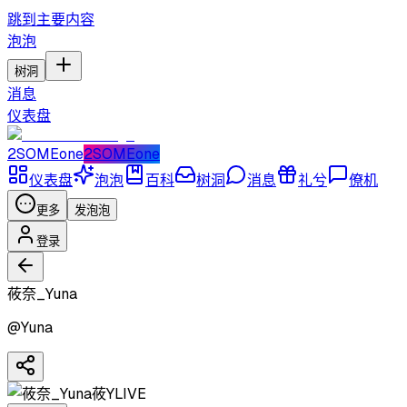
跳到主要内容
泡泡
树洞
消息
仪表盘
2SOMEone
2SOMEone
仪表盘
泡泡
百科
树洞
消息
礼兮
僚机
更多
发泡泡
登录
莜奈_Yuna
@
Yuna
莜Y
LIVE