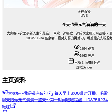
正在直播
LIVE
今天也是元气满满的一天
大家好～这里是新人主包莜奈！ 喜欢一边唱歌一边陪大家聊天杂谈哦～ 
1087511234 莜奈会一直努力努力再努力，希望能安安稳
2594
观看
1663
关注
已播
3小时58分钟
虚拟Singer
主页资料
大家好～我是莜奈(๑•̀ㅂ•́)و 每天早上8:00准时开播，唱歌
聊天陪你元气满满一整天～第一时间啵啵提醒：1087511234
啾咪