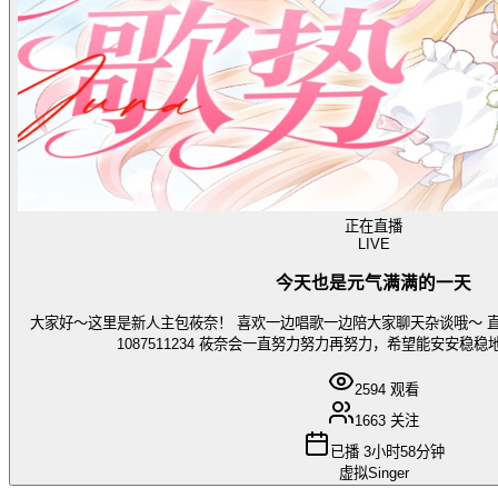
正在直播
LIVE
今天也是元气满满的一天
大家好～这里是新人主包莜奈！ 喜欢一边唱歌一边陪大家聊天杂谈哦～ 
1087511234 莜奈会一直努力努力再努力，希望能安安稳
2594
观看
1663
关注
已播
3小时58分钟
虚拟Singer