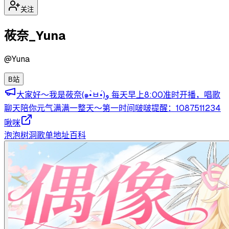
关注
莜奈_Yuna
@
Yuna
B站
大家好～我是莜奈(๑•̀ㅂ•́)و 每天早上8:00准时开播，唱歌
聊天陪你元气满满一整天～第一时间啵啵提醒：1087511234
啾咪
泡泡
树洞
歌单
地址
百科