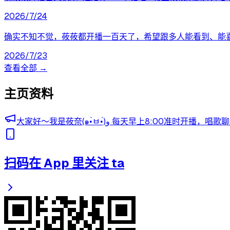
2026/7/24
确实不知不觉，莜莜都开播一百天了，希望跟多人能看到、能
2026/7/23
查看全部 →
主页资料
大家好～我是莜奈(๑•̀ㅂ•́)و 每天早上8
扫码在 App 里关注 ta