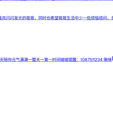
喜欢闪闪发光的莜莜，同时也希望莜莜生活中少一些烦恼烦闷，
:00准时开播，唱歌聊天陪你元气满满一整天～第一时间啵啵提醒：1087511234 啾咪