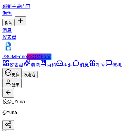
跳到主要内容
泡泡
树洞
消息
仪表盘
2SOMEone
2SOMEone
仪表盘
泡泡
百科
树洞
消息
礼兮
僚机
更多
发泡泡
登录
莜奈_Yuna
@
Yuna