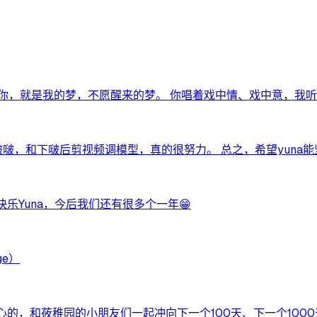
你，就是我的梦，不愿醒来的梦。 你唱着戏中情、戏中意，我听
努力啵啵，和下啵后剪视频调模型，真的很努力。 总之，希望yun
快乐Yuna，今后我们还有很多个一年😁
e）
的，和莜稚园的小朋友们一起冲向下一个100天、下一个1000天.