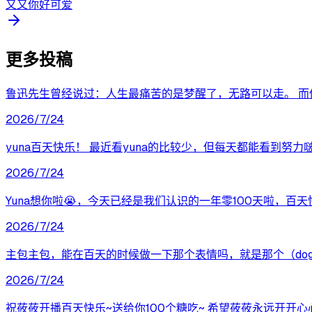
又又你好可爱
更多投稿
鲁迅先生曾经说过：人生最痛苦的是梦醒了，无路可以走。 而
2026/7/24
yuna百天快乐！ 最近看yuna的比较少，但每天都能看到
2026/7/24
Yuna想你啦😭，今天已经是我们认识的一年零100天啦，百天
2026/7/24
主包主包，能在百天的时候做一下那个表情吗，就是那个（dog
2026/7/24
祝莜莜开播百天快乐~送给你100个糖吃~ 希望莜莜永远开开心心