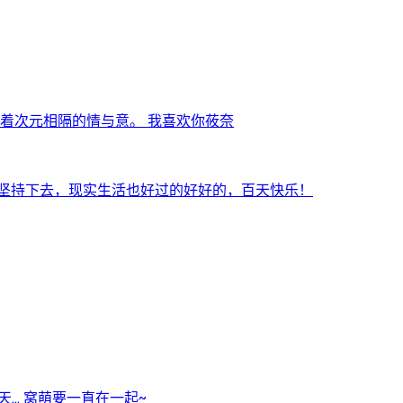
着次元相隔的情与意。 我喜欢你莜奈
a能坚持下去，现实生活也好过的好好的，百天快乐！
.. 窝萌要一直在一起~