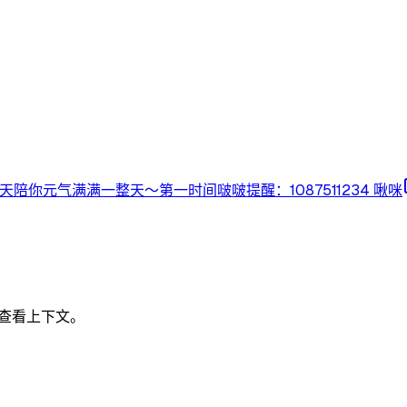
:00准时开播，唱歌聊天陪你元气满满一整天～第一时间啵啵提醒：1087511234 啾咪
里查看上下文。