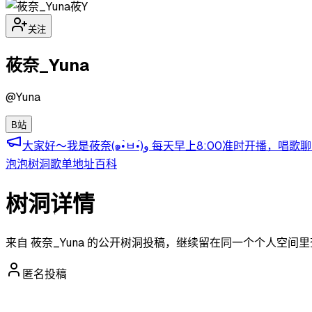
莜Y
关注
莜奈_Yuna
@
Yuna
B站
大家好～我是莜奈(๑•̀ㅂ•́)و 每天早上8
泡泡
树洞
歌单
地址
百科
树洞详情
来自 莜奈_Yuna 的公开树洞投稿，继续留在同一个个人空间
匿名投稿