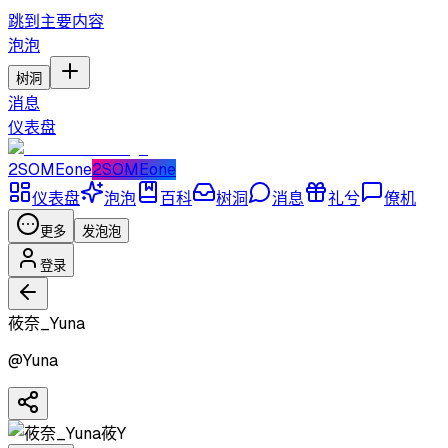
跳到主要内容
泡泡
树洞
消息
仪表盘
2SOMEone
2SOMEone
仪表盘
泡泡
百科
树洞
消息
礼兮
僚机
更多
发泡泡
登录
莜奈_Yuna
@
Yuna
莜Y