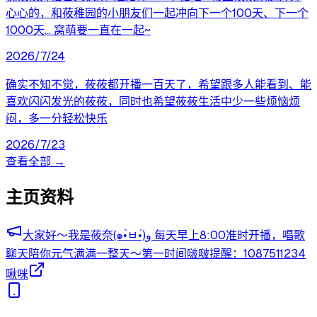
心心的，和莜稚园的小朋友们一起冲向下一个100天、下一个
1000天... 窝萌要一直在一起~
2026/7/24
确实不知不觉，莜莜都开播一百天了，希望跟多人能看到、能
喜欢闪闪发光的莜莜，同时也希望莜莜生活中少一些烦恼烦
闷，多一分轻松快乐
2026/7/23
查看全部 →
主页资料
大家好～我是莜奈(๑•̀ㅂ•́)و 每天早上8:00准时开播，唱歌
聊天陪你元气满满一整天～第一时间啵啵提醒：1087511234
啾咪