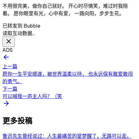
不用很完美，做你自己就好。 开心时尽情笑，难过时我陪
着。 愿你眼里有光，心中有爱， 一路向阳，步步生花。
已转发到 Bubble
读取互动数据…
ADS
上一篇
愿你一生平安顺遂，被世界温柔以待， 也永远保有敢爱敢闯
的勇气。
下一篇
可以喊我一声主人吗？（笑
更多投稿
鲁迅先生曾经说过：人生最痛苦的是梦醒了，无路可以走。