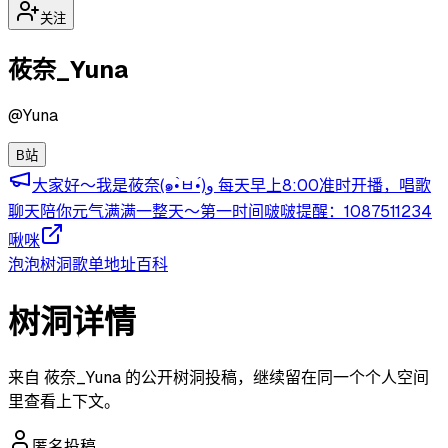
关注
莜奈_Yuna
@
Yuna
B站
大家好～我是莜奈(๑•̀ㅂ•́)و 每天早上8:00准时开播，唱歌
聊天陪你元气满满一整天～第一时间啵啵提醒：1087511234
啾咪
泡泡
树洞
歌单
地址
百科
树洞详情
来自 莜奈_Yuna 的公开树洞投稿，继续留在同一个个人空间
里查看上下文。
匿名投稿