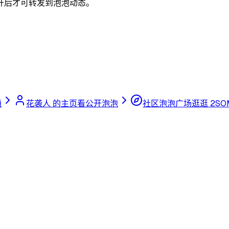
开后才可转发到泡泡动态。
通
花袭人 的主页
看公开泡泡
社区泡泡广场
逛逛 2SO