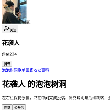
花
关注
花袭人
@
a1234
抖音
泡泡
树洞
歌单
画廊
地址
百科
花袭人 的泡泡树洞
左右栏保持原位，只在中间完成投稿、补充说明与后续跳转，流程更
投稿
公开信