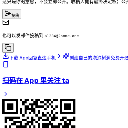
这只是你的意愿，不会立即公开。收稿人拥有最终决定权；公
投稿
也可以发邮件投稿到
a1234
@2some.one
下载 App
回复直达手机
创建自己的泡泡树洞
免费开
扫码在 App 里关注 ta