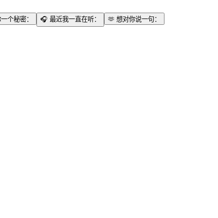
你一个秘密：
🎧
最近我一直在听：
🫶
想对你说一句：