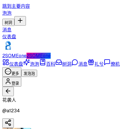
跳到主要内容
泡泡
树洞
消息
仪表盘
2SOMEone
2SOMEone
仪表盘
泡泡
百科
树洞
消息
礼兮
僚机
更多
发泡泡
登录
花袭人
@
a1234