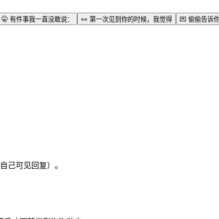
🤫
有件事我一直没敢说：
👀
第一次见到你的时候，我觉得
💌
偷偷告诉
自己可见回复）。