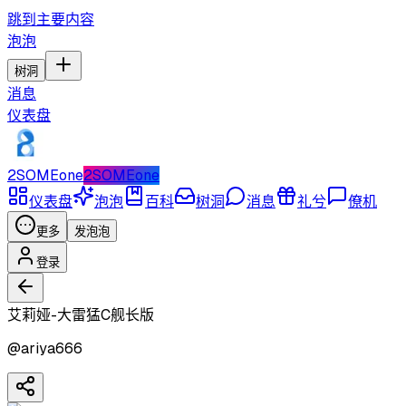
跳到主要内容
泡泡
树洞
消息
仪表盘
2SOMEone
2SOMEone
仪表盘
泡泡
百科
树洞
消息
礼兮
僚机
更多
发泡泡
登录
艾莉娅-大雷猛C舰长版
@
ariya666