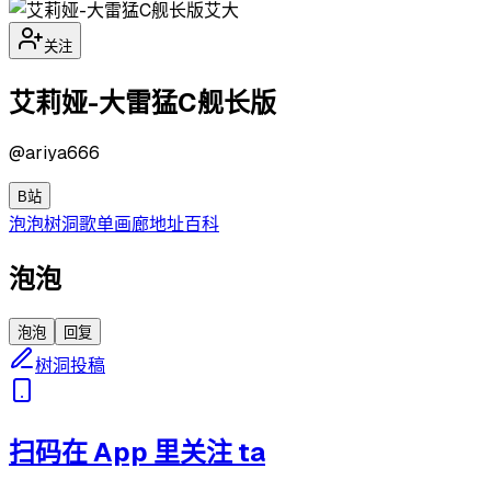
艾大
关注
艾莉娅-大雷猛C舰长版
@
ariya666
B站
泡泡
树洞
歌单
画廊
地址
百科
泡泡
泡泡
回复
树洞投稿
扫码在 App 里关注 ta