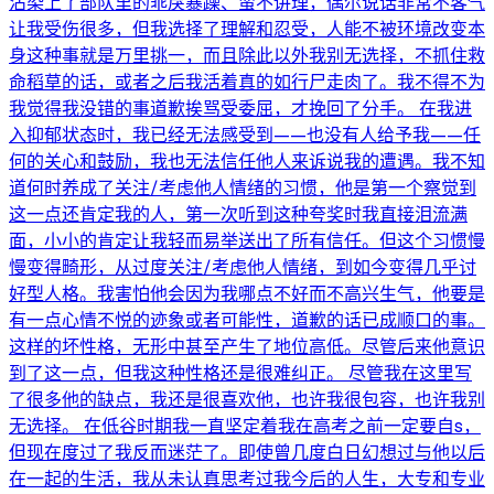
沾染上了部队里的乖戾暴躁、蛮不讲理，偶尔说话非常不客气
让我受伤很多，但我选择了理解和忍受，人能不被环境改变本
身这种事就是万里挑一，而且除此以外我别无选择，不抓住救
命稻草的话，或者之后我活着真的如行尸走肉了。我不得不为
我觉得我没错的事道歉挨骂受委屈，才挽回了分手。 在我进
入抑郁状态时，我已经无法感受到——也没有人给予我——任
何的关心和鼓励，我也无法信任他人来诉说我的遭遇。我不知
道何时养成了关注/考虑他人情绪的习惯，他是第一个察觉到
这一点还肯定我的人，第一次听到这种夸奖时我直接泪流满
面，小小的肯定让我轻而易举送出了所有信任。但这个习惯慢
慢变得畸形，从过度关注/考虑他人情绪，到如今变得几乎讨
好型人格。我害怕他会因为我哪点不好而不高兴生气，他要是
有一点心情不悦的迹象或者可能性，道歉的话已成顺口的事。
这样的坏性格，无形中甚至产生了地位高低。尽管后来他意识
到了这一点，但我这种性格还是很难纠正。 尽管我在这里写
了很多他的缺点，我还是很喜欢他，也许我很包容，也许我别
无选择。 在低谷时期我一直坚定着我在高考之前一定要自s，
但现在度过了我反而迷茫了。即使曾几度白日幻想过与他以后
在一起的生活，我从未认真思考过我今后的人生，大专和专业