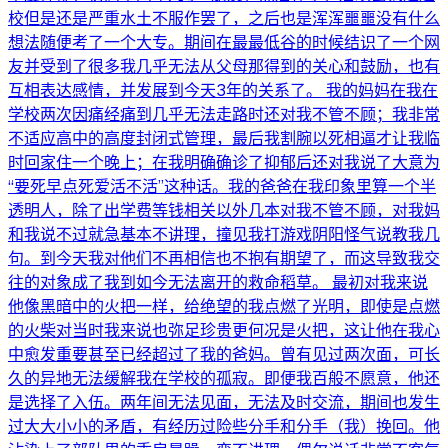
校但是还是严重水土不服作罢了，之后也是浑浑噩噩没有什么
想法随便考了一个大专。期间在最最低谷的时候结识了一个网
友并受到了很多我几乎无法从父母那得到的关心和鼓励，也有
互相表达感情，并发展到今天3年的关系了。 我的妈妈在我在
学校两次因痛经痛到几乎无法走路时还对我不管不顾；我非常
不适应高中的高度封闭式管理，最后我割腕以死相逼才让我临
时回家住一个晚上；在我明确确诊了抑郁后还对我说了大意为
“要死早点死爱活不活”这种话。我的爸爸在我印象里算一个半
透明人，除了出学费等钱相关以外几本对我不管不顾，对我妈
和我说不过就急基本不讲理，撞见我打游戏阴阳怪气说教我几
句。到今天我对他们不再相信也不抱有期望了，而这导致我交
往的对象成了我到如今无法离开的救命稻草。 最初对我来说
他像黑暗中的火把一样，给绝望的我点燃了光明，即使是点燃
的火柴对当时我来说也弥足珍贵更何况是火把，这让他在我心
中愈发重要甚至已经超过了我的爸妈。曾有见过两次面，可长
久的异地无法缓解我在学校的孤寂。即便我百般不愿意，他还
是选择了入伍。两年间无法见面，无法及时交流，期间也发生
过大大小小的矛盾，有经历过险些分手和分手（我）挽回。他