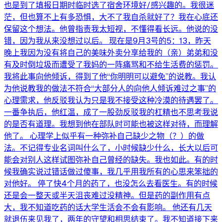
也是到了填报日期时临时选了宿舍环境好/感兴趣的。我很迷
茫，但也算不上有多恐惧，大不了我自杀就好了？我在心底还
保留这个想法。他曾指责我太短视，不懂得看长远。他说的没
错，因为我从来没想过以后。 现在是9月3号的5：13，昨天
晚上我因为没有将自己的美味外卖分享给我的（亲）弟弟和没
有及时倒垃圾而遭受了我妈的一阵痛骂和不给生活费的惩罚。
我将此事向他倾诉，得到了他“你明明可以避免”的说教。我认
为他说教我的做法不符合“大部分人的向他人倾诉难过之事”的
心理需求，他反驳我认为只是我不接受这种冷漠的待遇罢了。
一番争执后，他红温，成了一股劲反驳我的杠精也不思考我说
的是否有道理。我想到他在部队时可能也被这样对待，而理解
他了。 心理学上似乎有一种弥补自己缺少之物（？）的做
法。不记得专业名词叫什么了，小时候缺少什么，长大以后可
能会对别人这样试图弥补自己曾经的缺失。我也如此。有的时
候我确实说过错话做过傻事，我几乎用我所有的心思来笨拙的
对他好。 停了快4个月的药了，也没怎么去看医生。有的时候
还是会一整天或半天沮丧难过没精神。但是药的副作用有点
大，我不知道吃药的话大学生活会不会有影响。 他还有几天
就退伍来见我了，两年的守望和相思结束了。我不知道接下来