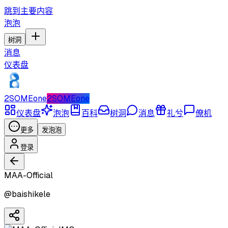
跳到主要内容
泡泡
树洞
消息
仪表盘
2SOMEone
2SOMEone
仪表盘
泡泡
百科
树洞
消息
礼兮
僚机
更多
发泡泡
登录
MAA-Official
@
baishikele