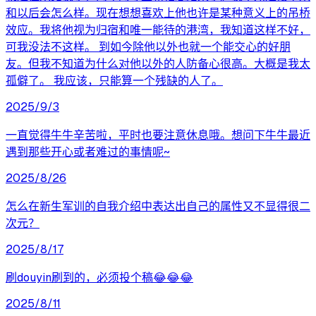
和以后会怎么样。现在想想喜欢上他也许是某种意义上的吊桥
效应。我将他视为归宿和唯一能待的港湾，我知道这样不好，
可我没法不这样。 到如今除他以外也就一个能交心的好朋
友。但我不知道为什么对他以外的人防备心很高。大概是我太
孤僻了。 我应该，只能算一个残缺的人了。
2025/9/3
一直觉得牛牛辛苦啦，平时也要注意休息哦。想问下牛牛最近
遇到那些开心或者难过的事情呢~
2025/8/26
怎么在新生军训的自我介绍中表达出自己的属性又不显得很二
次元？
2025/8/17
刷douyin刷到的，必须投个稿😂😂😂
2025/8/11