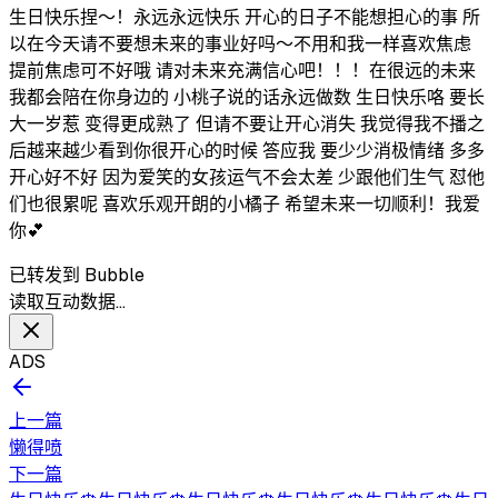
生日快乐捏～！永远永远快乐 开心的日子不能想担心的事 所
以在今天请不要想未来的事业好吗～不用和我一样喜欢焦虑
提前焦虑可不好哦 请对未来充满信心吧！！！在很远的未来
我都会陪在你身边的 小桃子说的话永远做数 生日快乐咯 要长
大一岁惹 变得更成熟了 但请不要让开心消失 我觉得我不播之
后越来越少看到你很开心的时候 答应我 要少少消极情绪 多多
开心好不好 因为爱笑的女孩运气不会太差 少跟他们生气 怼他
们也很累呢 喜欢乐观开朗的小橘子 希望未来一切顺利！我爱
你💕
已转发到 Bubble
读取互动数据…
ADS
上一篇
懒得喷
下一篇