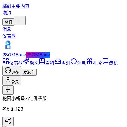
跳到主要内容
泡泡
树洞
消息
仪表盘
2SOMEone
2SOMEone
仪表盘
泡泡
百科
树洞
消息
礼兮
僚机
更多
发泡泡
登录
犯困小橘堡zZ_佛系版
@
bili_123