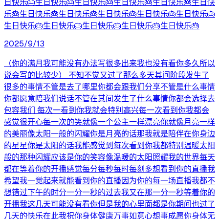
日快乐🎂生日快乐🎂生日快乐🎂生日快乐🎂生日快乐🎂生日快
乐🎂生日快乐🎂生日快乐🎂生日快乐🎂生日快乐🎂生日快乐🎂
生日快乐🎂生日快乐🎂生日快乐🎂生日快乐🎂生日快乐🎂
2025/9/13
（你的满月我可能没有办法写很多出来我也没有看你多久所以
说会写的比较少） 不知不觉又过了那么多天其间阶段发生了
很多的事情不管是去了哪里你都会跟我们分享不管是什么事情
你都愿意陪我们说话不管在其间发生了什么事情你都会选择去
包容我们 每次一看到你我就会特别高兴每一次看到你我都会
感觉很开心每一次的笑就像一个公主一样漂亮你就像月亮一样
的美丽像太阳一般的闪耀你是月亮的话那我就是陪伴在你身边
的星星你是太阳的话我能感觉到每次看到你我都特别温暖太阳
般的那种闪耀应该是你的笑容像温暖的太阳照耀我的世界每天
都在等着你的开播感觉每分每秒每时每刻多想看到你的直播我
希望我一觉起来就能看到你的直播因为你的每一场直播我都不
想错过下午的时分一分一秒的过去我又在那一分一秒等着你的
开播我这几天可能没有看你但是我的心里面都是你期间也过了
几天的快乐在此我祝你身体健康万事如意心想事成愿你身体无