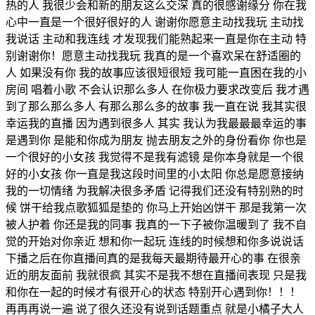
热的人 我很少会和新的朋友这么交深 真的很感谢缘分 你在我
心中一直是一个很好很好的人 谢谢你愿意主动找我玩 主动找
我说话 主动和我连线 才发现我们能熟起来一直是你在主动 特
别谢谢你！愿意主动找我玩 我真的是一个喜欢呆在舒适圈的
人 如果没有你 我的故事应该很短很短 我可能一直困在我的小
房间 唱着小歌 不会认识那么多人 在你极力要求改变后 我才遇
到了那么那么多人 有那么那么多的故事 我一直在说 我其实很
幸运我的直播 因为遇到很多人 其实 我认为我最最最幸运的事
是遇到你 是能和你成为朋友 抛去朋友之外的身份看你 你也是
一个很好的小女孩 我觉得不是我有滤镜 是你本身就是一个很
好的小女孩 你一直是我这段时间里的小太阳 你总是愿意接纳
我的一切情绪 为我解决很多矛盾 记得我们还没有特别熟的时
候 饼干给我点歌狐狐是垫的 你马上开始凶饼干 那是我第一次
被人护着 你还是我的同事 我真的一下子被你温暖到了 我不自
觉的开始对你亲近 想和你一起玩 连线的时候想和你多说说话
下播之后在你直播间真的是我每天最期待最开心的事 在很亲
近的朋友面前 我就很疯 其实不是我不想在直播间表现 只是我
和你在一起的时候才有很开心的状态 特别开心遇到你！！！
再再再说一遍 说了很久还没有说到话题重点 就是小橘子大人