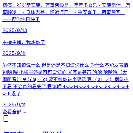
病痛，岁岁常安康，万事皆顺意，年年多喜乐 - 安康常伴，万
事顺遂。 - 身体无恙，好运连连。 - 平安喜乐，诸事皆宜。
——祝你生日快乐
2025/9/13
主播主播，我想你了
2025/9/11
虽然不知道说什么 但是还是不知道说什么 为什么不能发表情
包呐 喂 小橘子还是可可爱爱的 尤其是笑声 哈哈 哈哈哈（大
喇叭音） ❤ (ɔˆз(ˆ⌣ˆc) 要不给你讲个笑话吧 _(:з」∠)_别急往
下看 不会真的看完了吧 笨呢 ↓↓↓↓↓↓↓ ↓ ↓↓ ↓ ↓ ↓ ↓ ↓ ↓ ↓
↓ ↓ 没了
2025/9/11
查看全部 →