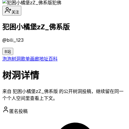
犯佛
关注
犯困小橘堡zZ_佛系版
@
bili_123
B站
泡泡
树洞
歌单
画廊
地址
百科
树洞详情
来自 犯困小橘堡zZ_佛系版 的公开树洞投稿，继续留在同一
个个人空间里查看上下文。
匿名投稿