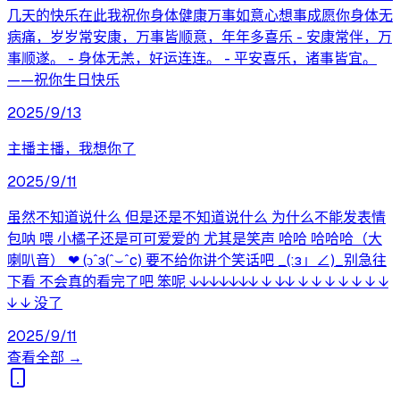
几天的快乐在此我祝你身体健康万事如意心想事成愿你身体无
病痛，岁岁常安康，万事皆顺意，年年多喜乐 - 安康常伴，万
事顺遂。 - 身体无恙，好运连连。 - 平安喜乐，诸事皆宜。
——祝你生日快乐
2025/9/13
主播主播，我想你了
2025/9/11
虽然不知道说什么 但是还是不知道说什么 为什么不能发表情
包呐 喂 小橘子还是可可爱爱的 尤其是笑声 哈哈 哈哈哈（大
喇叭音） ❤ (ɔˆз(ˆ⌣ˆc) 要不给你讲个笑话吧 _(:з」∠)_别急往
下看 不会真的看完了吧 笨呢 ↓↓↓↓↓↓↓ ↓ ↓↓ ↓ ↓ ↓ ↓ ↓ ↓ ↓
↓ ↓ 没了
2025/9/11
查看全部 →