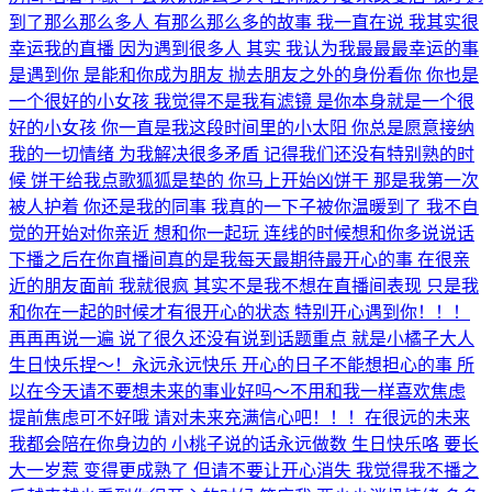
到了那么那么多人 有那么那么多的故事 我一直在说 我其实很
幸运我的直播 因为遇到很多人 其实 我认为我最最最幸运的事
是遇到你 是能和你成为朋友 抛去朋友之外的身份看你 你也是
一个很好的小女孩 我觉得不是我有滤镜 是你本身就是一个很
好的小女孩 你一直是我这段时间里的小太阳 你总是愿意接纳
我的一切情绪 为我解决很多矛盾 记得我们还没有特别熟的时
候 饼干给我点歌狐狐是垫的 你马上开始凶饼干 那是我第一次
被人护着 你还是我的同事 我真的一下子被你温暖到了 我不自
觉的开始对你亲近 想和你一起玩 连线的时候想和你多说说话
下播之后在你直播间真的是我每天最期待最开心的事 在很亲
近的朋友面前 我就很疯 其实不是我不想在直播间表现 只是我
和你在一起的时候才有很开心的状态 特别开心遇到你！！！
再再再说一遍 说了很久还没有说到话题重点 就是小橘子大人
生日快乐捏～！永远永远快乐 开心的日子不能想担心的事 所
以在今天请不要想未来的事业好吗～不用和我一样喜欢焦虑
提前焦虑可不好哦 请对未来充满信心吧！！！在很远的未来
我都会陪在你身边的 小桃子说的话永远做数 生日快乐咯 要长
大一岁惹 变得更成熟了 但请不要让开心消失 我觉得我不播之