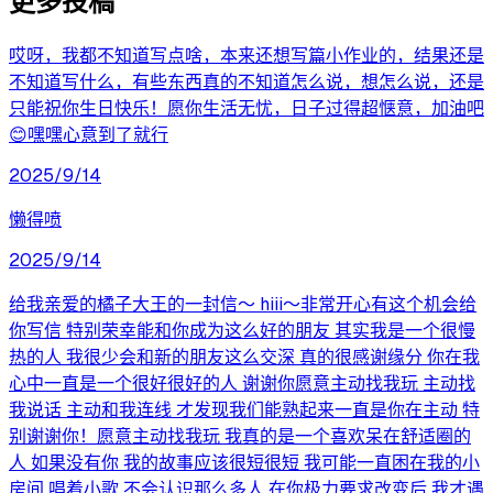
更多投稿
哎呀，我都不知道写点啥，本来还想写篇小作业的，结果还是
不知道写什么，有些东西真的不知道怎么说，想怎么说，还是
只能祝你生日快乐！愿你生活无忧，日子过得超惬意，加油吧
😊嘿嘿心意到了就行
2025/9/14
懒得喷
2025/9/14
给我亲爱的橘子大王的一封信～ hiii～非常开心有这个机会给
你写信 特别荣幸能和你成为这么好的朋友 其实我是一个很慢
热的人 我很少会和新的朋友这么交深 真的很感谢缘分 你在我
心中一直是一个很好很好的人 谢谢你愿意主动找我玩 主动找
我说话 主动和我连线 才发现我们能熟起来一直是你在主动 特
别谢谢你！愿意主动找我玩 我真的是一个喜欢呆在舒适圈的
人 如果没有你 我的故事应该很短很短 我可能一直困在我的小
房间 唱着小歌 不会认识那么多人 在你极力要求改变后 我才遇