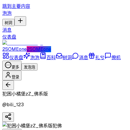
跳到主要内容
泡泡
树洞
消息
仪表盘
2SOMEone
2SOMEone
仪表盘
泡泡
百科
树洞
消息
礼兮
僚机
更多
发泡泡
登录
犯困小橘堡zZ_佛系版
@
bili_123
犯佛