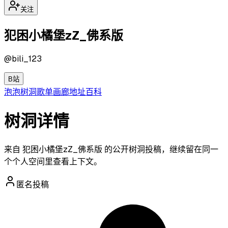
关注
犯困小橘堡zZ_佛系版
@
bili_123
B站
泡泡
树洞
歌单
画廊
地址
百科
树洞详情
来自 犯困小橘堡zZ_佛系版 的公开树洞投稿，继续留在同一
个个人空间里查看上下文。
匿名投稿