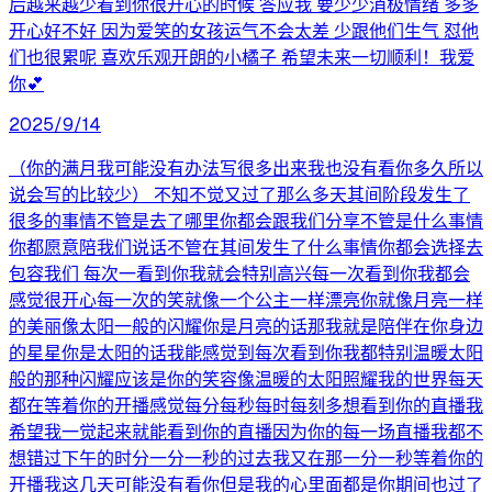
后越来越少看到你很开心的时候 答应我 要少少消极情绪 多多
开心好不好 因为爱笑的女孩运气不会太差 少跟他们生气 怼他
们也很累呢 喜欢乐观开朗的小橘子 希望未来一切顺利！我爱
你💕
2025/9/14
（你的满月我可能没有办法写很多出来我也没有看你多久所以
说会写的比较少） 不知不觉又过了那么多天其间阶段发生了
很多的事情不管是去了哪里你都会跟我们分享不管是什么事情
你都愿意陪我们说话不管在其间发生了什么事情你都会选择去
包容我们 每次一看到你我就会特别高兴每一次看到你我都会
感觉很开心每一次的笑就像一个公主一样漂亮你就像月亮一样
的美丽像太阳一般的闪耀你是月亮的话那我就是陪伴在你身边
的星星你是太阳的话我能感觉到每次看到你我都特别温暖太阳
般的那种闪耀应该是你的笑容像温暖的太阳照耀我的世界每天
都在等着你的开播感觉每分每秒每时每刻多想看到你的直播我
希望我一觉起来就能看到你的直播因为你的每一场直播我都不
想错过下午的时分一分一秒的过去我又在那一分一秒等着你的
开播我这几天可能没有看你但是我的心里面都是你期间也过了