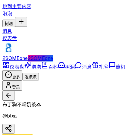
跳到主要内容
泡泡
树洞
消息
仪表盘
2SOMEone
2SOMEone
仪表盘
泡泡
百科
树洞
消息
礼兮
僚机
更多
发泡泡
登录
布丁狗不喝奶茶🍮
@
blxa