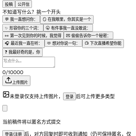
投稿
公开信
不知道写什么？挑一个开头
💬
我一直想问你：
🪞
在我眼里，你其实是一个
✨
形容你的三个词：
🤫
有件事我一直没敢说：
👀
第一次见到你的时候，我觉得
💌
偷偷告诉你一个秘密：
🎧
最近我一直在听：
🫶
想对你说一句：
📺
下次直播希望你能
❓
我最好奇的是，你
0/10000
上传图片
未登录仅支持上传图片，
后可上传更多类型
登录
当前稿件将以匿名方式提交
后，对方回复时即可收到通知（仍可保持匿名，仅
登录/注册