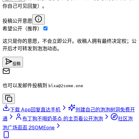
你自己可见回复）。
投稿公开意愿
希望公开（推荐）
这只是你的意愿，不会立即公开。收稿人拥有最终决定权；公
开后才可转发到泡泡动态。
投稿
也可以发邮件投稿到
blxa
@2some.one
下载 App
回复直达手机
创建自己的泡泡树洞
免费开
通
布丁狗不喝奶茶🍮 的主页
看公开泡泡
社区泡
泡广场
逛逛 2SOMEone