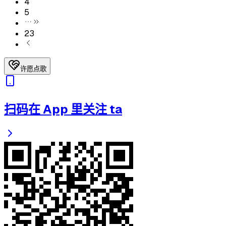
4
5
23
许愿点歌
扫码在 App 里关注 ta