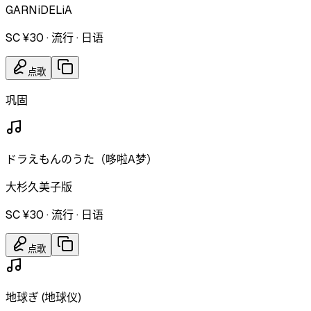
GARNiDELiA
SC ¥30
·
流行
·
日语
点歌
巩固
ドラえもんのうた（哆啦A梦）
大杉久美子版
SC ¥30
·
流行
·
日语
点歌
地球ぎ (地球仪)