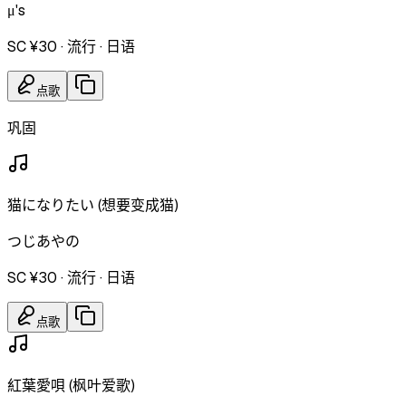
μ's
SC ¥30
·
流行
·
日语
点歌
巩固
猫になりたい (想要变成猫)
つじあやの
SC ¥30
·
流行
·
日语
点歌
紅葉愛唄 (枫叶爱歌)