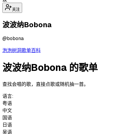
关注
波波纳Bobona
@
bobona
泡泡
树洞
歌单
百科
波波纳Bobona 的歌单
查找会唱的歌，直接点歌或随机抽一首。
语言:
粤语
中文
国语
日语
吴语