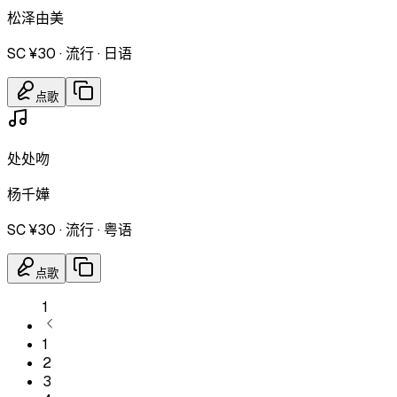
松泽由美
SC ¥30
·
流行
·
日语
点歌
处处吻
杨千嬅
SC ¥30
·
流行
·
粤语
点歌
1
1
2
3