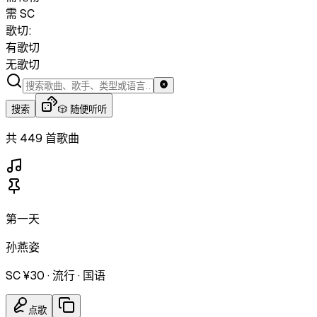
需 SC
歌切:
有歌切
无歌切
搜索
🎲 随便听听
共 449 首歌曲
第一天
孙燕姿
SC ¥30
·
流行
·
国语
点歌