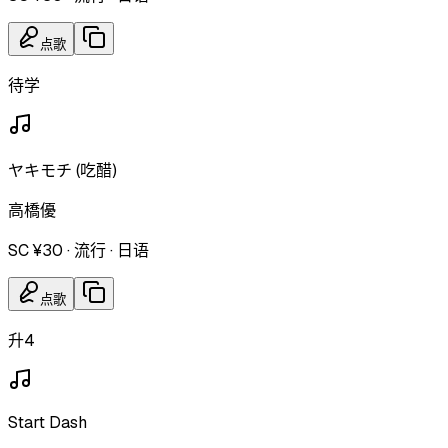
点歌
待学
ヤキモチ (吃醋)
高橋優
SC ¥30
·
流行
·
日语
点歌
升4
Start Dash