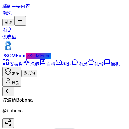
跳到主要内容
泡泡
树洞
消息
仪表盘
2SOMEone
2SOMEone
仪表盘
泡泡
百科
树洞
消息
礼兮
僚机
更多
发泡泡
登录
波波纳Bobona
@
bobona