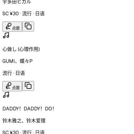
宇多田ヒカル
SC ¥30
·
流行
·
日语
点歌
心做し (心理作用)
GUMI、蝶々P
流行
·
日语
点歌
DADDY！DADDY！DO！
铃木雅之、铃木爱理
SC ¥30
·
流行
·
日语