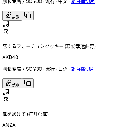
舰长专属 / SC ¥30
·
流行
·
中文
·
🎬 直播切片
点歌
恋するフォーチュンクッキー (恋爱幸运曲奇)
AKB48
舰长专属 / SC ¥30
·
流行
·
日语
·
🎬 直播切片
点歌
扉をあけて (打开心扉)
ANZA