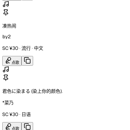
凑热闹
by2
SC ¥30
·
流行
·
中文
点歌
君色に染まる (染上你的颜色).
*菜乃
SC ¥30
·
日语
点歌