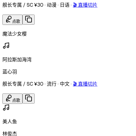
舰长专属 / SC ¥30
·
动漫
·
日语
·
🎬 直播切片
点歌
魔法少女樱
阿拉斯加海湾
蓝心羽
舰长专属 / SC ¥30
·
流行
·
中文
·
🎬 直播切片
点歌
美人鱼
林俊杰